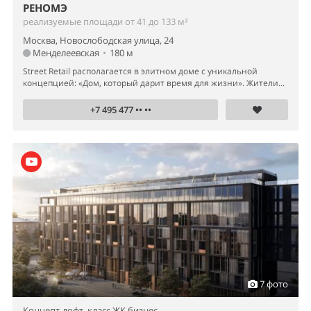
РЕНОМЭ
реализуемые площади от 41 до 133 м²
Москва, Новослободская улица, 24
Менделеевская
•
180 м
Street Retail располагается в элитном доме с уникальной
концепцией: «Дом, который дарит время для жизни». Жители...
+7 495 477 •• ••
7 фото
Концепт-лофт,
класс ЖК бизнес