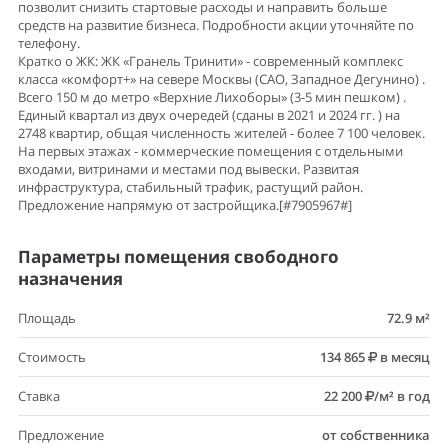
позволит снизить стартовые расходы и направить больше
средств на развитие бизнеса. Подробности акции уточняйте по
телефону.
Кратко о ЖК: ЖК «Гранель Тринити» - современный комплекс
класса «комфорт+» на севере Москвы (САО, Западное Дегунино) .
Всего 150 м до метро «Верхние Лихоборы» (3-5 мин пешком) .
Единый квартал из двух очередей (сданы в 2021 и 2024 гг. ) на
2748 квартир, общая численность жителей - более 7 100 человек.
На первых этажах - коммерческие помещения с отдельными
входами, витринами и местами под вывески. Развитая
инфраструктура, стабильный трафик, растущий район.
Предложение напрямую от застройщика.[#7905967#]
Параметры помещения свободного
назначения
Площадь
72.9 м²
Стоимость
134 865
в месяц
Ставка
22 200
/м² в год
Предложение
от собственника