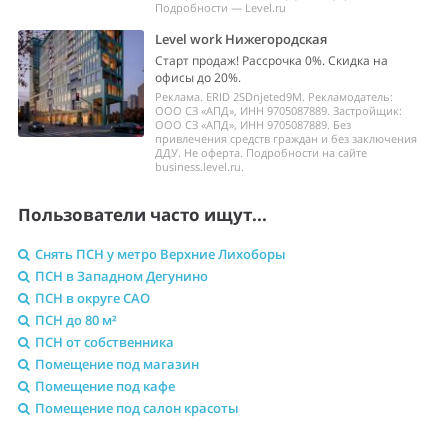
Подробности — Level.ru
Level work Нижегородская
Старт продаж! Рассрочка 0%. Скидка на
офисы до 20%.
Реклама. ERID 2SDnjeted9M. Рекламодатель:
ООО СЗ «АПД», ИНН 9705087889. Застройщик:
ООО СЗ «АПД», ИНН 9705087889. Без
привлечения средств граждан и без заключения
ДДУ. Не оферта. Подробности на сайте
business.level.ru.
Пользователи часто ищут...
Снять ПСН у метро Верхние Лихоборы
ПСН в Западном Дегунино
ПСН в округе САО
ПСН до 80 м²
ПСН от собственника
Помещение под магазин
Помещение под кафе
Помещение под салон красоты