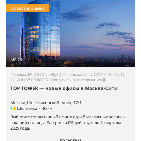
От застройщика
MR Office
Реклама. ERID 2SDnje4Rg3D. Рекламодатель: ООО «ТПУ «СИТИ
2», ИНН 9710080053.
Юридическая информация
TOP TOWER — новые офисы в Москва-Сити
Москва, Шелепихинский тупик, 17/1
Шелепиха
•
460 м
Выберите современный офис в одной из главных деловых
локаций столицы. Рассрочка 0% действует до 3 квартала
2029 года.
ПОДРОБНЕЕ