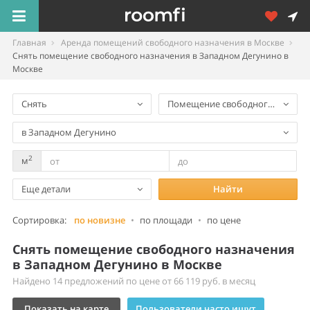
Главная
Аренда помещений свободного назначения в Москве
Снять помещение свободного назначения в Западном Дегунино в
Москве
Снять
Помещение свободного назнач
в Западном Дегунино
2
м
Еще детали
Найти
Сортировка:
по новизне
•
по площади
•
по цене
Снять помещение свободного назначения
в Западном Дегунино в Москве
Найдено 14 предложений по цене от 66 119 руб. в месяц
Показать на карте
Пользователи часто ищут