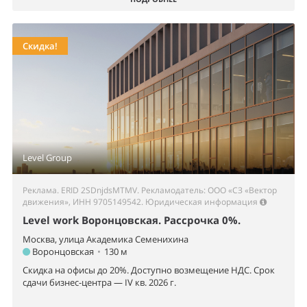
Скидка!
Level Group
Реклама. ERID 2SDnjdsMTMV. Рекламодатель: ООО «СЗ «Вектор
движения», ИНН 9705149542.
Юридическая информация
Level work Воронцовская. Рассрочка 0%.
Москва, улица Академика Семенихина
Воронцовская
•
130 м
Скидка на офисы до 20%. Доступно возмещение НДС. Срок
сдачи бизнес-центра — IV кв. 2026 г.