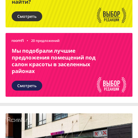
найти?
Смотреть
•
20 предложений
Мы подобрали лучшие
предложения помещений под
салон красоты в заселенных
районах
Смотреть