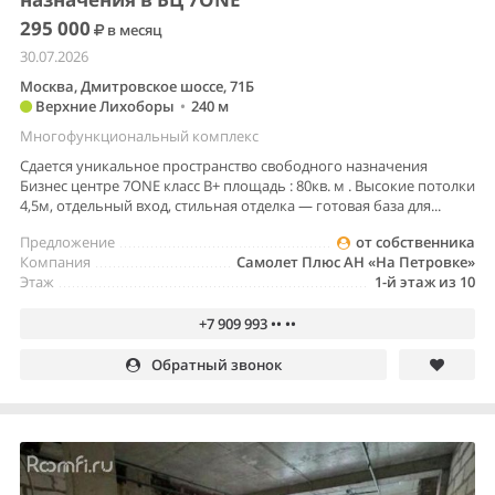
295 000
в месяц
30.07.2026
Москва, Дмитровское шоссе, 71Б
Верхние Лихоборы
•
240 м
Многофункциональный комплекс
Сдается уникальное пространство свободного назначения
Бизнес центре 7ONE класс В+ площадь : 80кв. м . Высокие потолки
4,5м, отдельный вход, стильная отделка — готовая база для...
Предложение
от собственника
Компания
Самолет Плюс АН «На Петровке»
Этаж
1-й этаж из 10
+7 909 993 •• ••
Обратный звонок