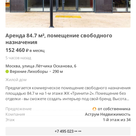
Аренда 84.7 м², помещение свободного
назначения
152 460
в месяц
5 часов назад
Москва, улица Лётчика Осканова, 6
Верхние Лихоборы
•
290 м
Жилой дом
Предлагается коммерческое помещение свободного назначения
площадью 84.7 м на 1-м этаже ЖК «Тринити-2». Помещение без
отделки - вы сможете создать интерьер под свой бренд. Высота...
Предложение
от собственника
Компания
Аструм Недвижимость
Этаж
1-й этаж из 34
+7 495 023 •• ••