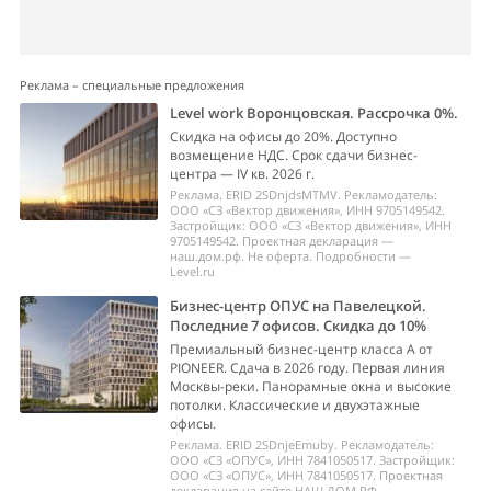
Реклама – специальные предложения
Level work Воронцовская. Рассрочка 0%.
Скидка на офисы до 20%. Доступно
возмещение НДС. Срок сдачи бизнес-
центра — IV кв. 2026 г.
Реклама. ERID 2SDnjdsMTMV. Рекламодатель:
ООО «СЗ «Вектор движения», ИНН 9705149542.
Застройщик: ООО «СЗ «Вектор движения», ИНН
9705149542. Проектная декларация —
наш.дом.рф. Не оферта. Подробности —
Level.ru
Бизнес-центр ОПУС на Павелецкой.
Последние 7 офисов. Скидка до 10%
Премиальный бизнес-центр класса А от
PIONEER. Сдача в 2026 году. Первая линия
Москвы-реки. Панорамные окна и высокие
потолки. Классические и двухэтажные
офисы.
Реклама. ERID 2SDnjeEmuby. Рекламодатель:
ООО «СЗ «ОПУС», ИНН 7841050517. Застройщик:
ООО «СЗ «ОПУС», ИНН 7841050517. Проектная
декларация на сайте НАШ.ДОМ.РФ.