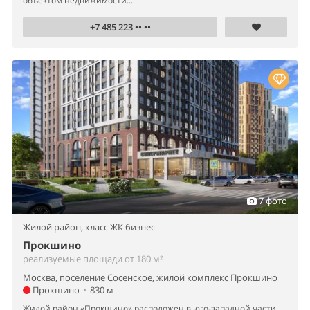
объектом недвижимости...
+7 485 223 •• ••
7 фото
Жилой район,
класс ЖК бизнес
Прокшино
реализуемые площади от 180 м²
Москва, поселение Сосенское, жилой комплекс Прокшино
Прокшино
•
830 м
Жилой район «Прокшино» расположен в юго-западной части