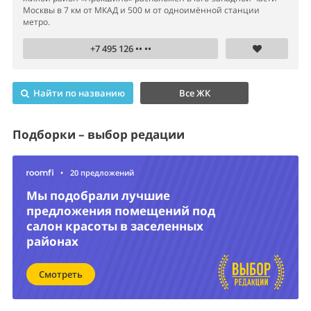
Москвы в 7 км от МКАД и 500 м от одноимённой станции
метро.
+7 495 126 •• ••
Найти по названию
Все ЖК
Подборки – выбор редации
•
20 предложений
Мы подобрали лучшие
предложения помещений под
салон красоты в заселенных
районах
Смотреть