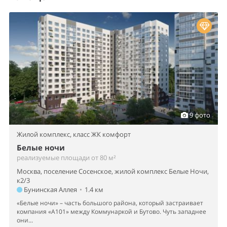
9 фото
Жилой комплекс,
класс ЖК комфорт
Белые ночи
реализуемые площади от 80 м²
Москва, поселение Сосенское, жилой комплекс Белые Ночи,
к2/3
Бунинская Аллея
•
1.4 км
«Белые ночи» – часть большого района, который застраивает
компания «А101» между Коммунаркой и Бутово. Чуть западнее
они...