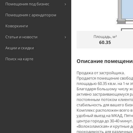
Помещения под бизнес
Помещения с арендатором
Коворкинги
Площадь, м²
Статьи и новости
60.35
Акции и скидки
Поиск на карте
Описание помещения
Продажа от застройщика.
Продается помещение свободн
площадью 60.35 кв.м. на 1-м э
Благодаря большому числу жи
активно застраивающемуся 
постоянным потоком клиентов
стабильность для вашего бизн
Комплекс расположен всего в 
удобный выезд на МКАД, Пятн
центра города до 30-40 мину
«Волоколамская» и крупные 
проходимость для различных 