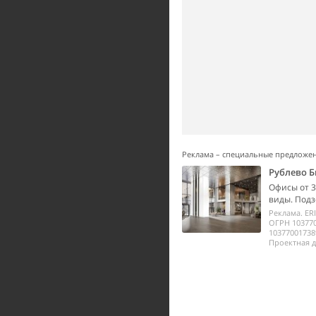
Реклама – специальные предложе
Рублево Б
Офисы от 3
виды. Подз
Реклама. ER
ОГРН 10377
10377001738
Проектная д