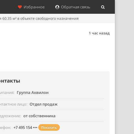
Избранное
Обратная связь
60.35 м² в объекте свободного назначения
1 час назад
онтакты
мпания
Группа Аквилон
нтактное лицо
Отдел продаж
едложение
от собственника
лефон
+7 495 154 •••
Показать