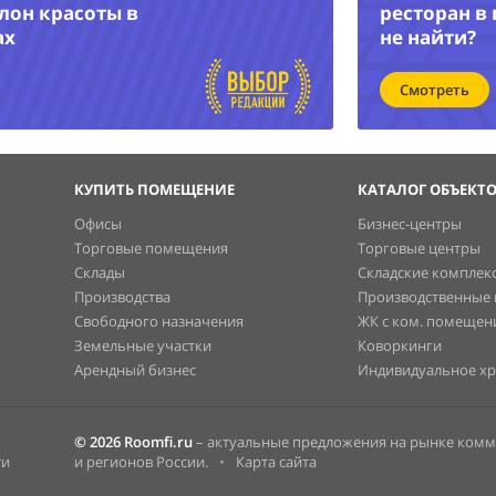
лон красоты в
ресторан в
ах
не найти?
Смотреть
КУПИТЬ ПОМЕЩЕНИЕ
КАТАЛОГ ОБЪЕКТ
Офисы
Бизнес-центры
Торговые помещения
Торговые центры
Склады
Складские комплек
Производства
Производственные
Свободного назначения
ЖК с ком. помеще
Земельные участки
Коворкинги
Арендный бизнес
Индивидуальное х
© 2026 Roomfi.ru
– актуальные предложения на рынке ком
ти
и регионов России.
•
Карта сайта