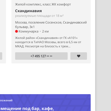
Жилой комплекс,
класс ЖК комфорт
Скандинавия
реализуемые площади от 18 м²
Москва, поселение Сосенское, Скандинавский
бульвар, 3к1
Коммунарка
•
2 км
й
Жилой район «Скандинавия» от ГК «А101»
находится в ТиНАО Москвы, всего в 6,5 км от
МКАД. Несмотря на близость к трем...
+7 495 127 •• ••
дложений
омещение под бар, кафе,