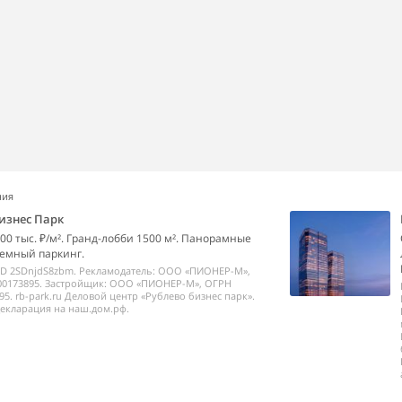
ния
изнес Парк
00 тыс. ₽/м². Гранд-лобби 1500 м². Панорамные
емный паркинг.
ID 2SDnjdS8zbm. Рекламодатель: ООО «ПИОНЕР-М»,
00173895. Застройщик: ООО «ПИОНЕР-М», ОГРН
95. rb-park.ru Деловой центр «Рублево бизнес парк».
екларация на наш.дом.рф.