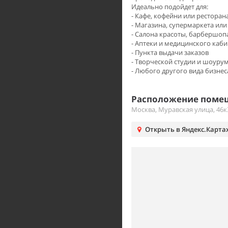
Идеально подойдет для:
- Кафе, кофейни или ресторан
- Магазина, супермаркета ил
- Салона красоты, барбершоп
- Аптеки и медицинского каби
- Пункта выдачи заказов
- Творческой студии и шоуру
- Любого другого вида бизнес
Расположение помещ
Москва, Муравская улица, 46к
Открыть в Яндекс.Карта