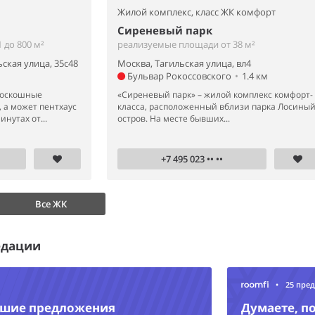
Жилой комплекс,
класс ЖК комфорт
Сиреневый парк
 до 800 м²
реализуемые площади от 38 м²
ская улица, 35с48
Москва, Тагильская улица, вл4
Бульвар Рокоссовского
•
1.4 км
роскошные
«Сиреневый парк» – жилой комплекс комфорт-
 а может пентхаус
класса, расположенный вблизи парка Лосины
инутах от...
остров. На месте бывших...
+7 495 023 •• ••
Все ЖК
едации
•
25 пре
чшие предложения
Думаете, п