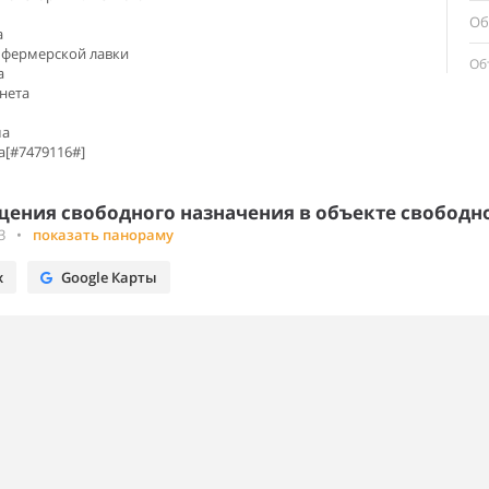
Об
а
и фермерской лавки
Об
а
нета
ма
а[#7479116#]
ения свободного назначения в объекте свободно
3
•
показать панораму
х
Google Карты