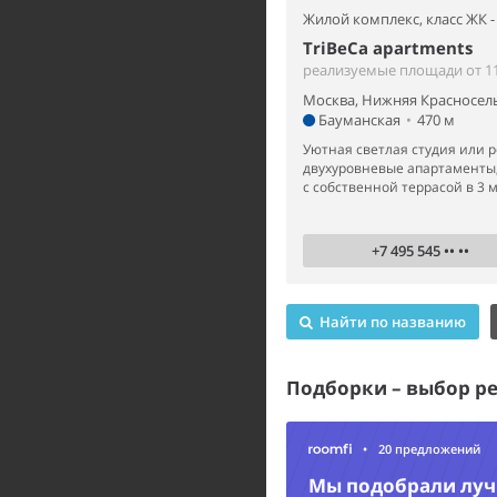
Жилой комплекс,
класс ЖК -
TriBeCa apartments
реализуемые площади от 11
Москва, Нижняя Красносель
Бауманская
•
470 м
Уютная светлая студия или 
двухуровневые апартаменты,
с собственной террасой в 3 м
+7 495 545 •• ••
Найти по названию
Подборки – выбор р
•
20 предложений
Мы подобрали лу