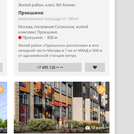
Жилой район,
класс ЖК бизнес
Прокшино
реализуемые площади от 180 м²
Москва, поселение Сосенское, жилой
комплекс Прокшино
Прокшино
•
830 м
Жилой район «Прокшино» расположен в юго-
западной части Москвы в 7 км от МКАД и 500 м
от одноимённой станции метро.
+7 495 126 •• ••
то
10 фото