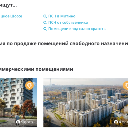
ищут...
ицкое Шоссе
ПСН в Митино
ПСН от собственника
Помещение под салон красоты
я по продаже помещений свободного назначен
оммерческими помещениями
9 фото
4 фо