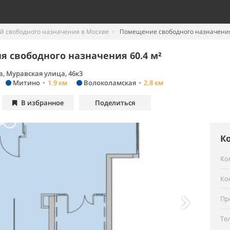
 свободного назначения в Москве
Помещение свободного назначения 
 свободного назначения 60.4 м²
, Муравская улица, 46к3
Митино
•
1.9 км
Волоколамская
•
2.8 км
В избранное
Поделиться
К
Ко
Ко
Пр
Те