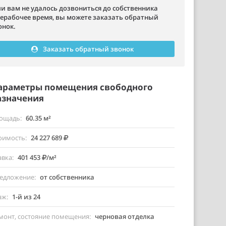
ли вам не удалось дозвониться до собственника
нерабочее время, вы можете заказать обратный
онок.
Заказать обратный звонок
араметры помещения свободного
азначения
ощадь
60.35 м²
оимость
24 227 689
авка
401 453
/м²
едложение
от собственника
аж
1-й из 24
монт, состояние помещения
черновая отделка