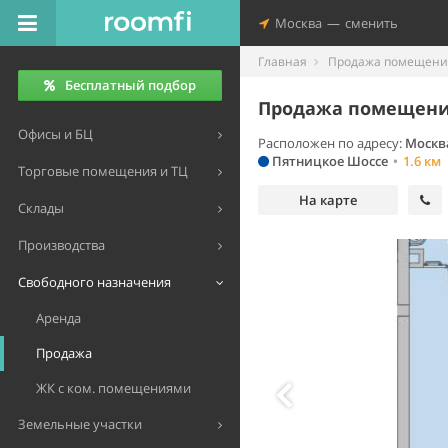
Москва
—
сменить
Главная
Продажа помещений
Бесплатный подбор
Продажа помещения
Офисы и БЦ
Расположен по адресу:
Москва
Пятницкое Шоссе
•
1.6 км
Торговые помещения и ТЦ
На карте
Склады
Производства
Свободного назначения
Аренда
Продажа
ЖК с ком. помещениями
Земельные участки