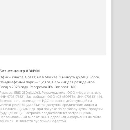
Бизнес-центр АВИУМ
Офисы класса А от 60 м² в Москве. 1 минута до МЦК Зорге.
Ландшафтный парк — 1,23 га. Паркинг для резидентов.
Ввод в 2028 году. Рассрочка 0%. Возврат НДС.
Реклама. ERID 2SDnjczvXr3. Рекламодатель: ООО «Неоагентство»,
ИНН 9703176621. Застройщик: ООО «СЗ «ЗОРГЕ», ИНН 9703131444.
Возможность возмещения НДС по ставке, действующей на
момент реализации объекта, доступна юридическим лицам и
ИП-плательщикам НДС при покупке по договору купли-продажи
будущей вещи. Рассрочка предоставляется застройщиком.
Первоначальный внос от 20%. Подробная информация на сайте
avium.ru. Не является публичной офертой.