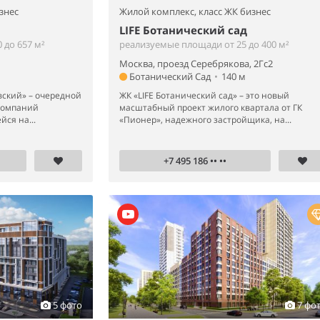
знес
Жилой комплекс,
класс ЖК бизнес
LIFE Ботанический сад
 до 657 м²
реализуемые площади от 25 до 400 м²
Москва, проезд Серебрякова, 2Гс2
Ботанический Сад
•
140 м
вский» – очередной
ЖК «LIFE Ботанический сад» – это новый
компаний
масштабный проект жилого квартала от ГК
ся на...
«Пионер», надежного застройщика, на...
+7 495 186 •• ••
5 фото
7 фо