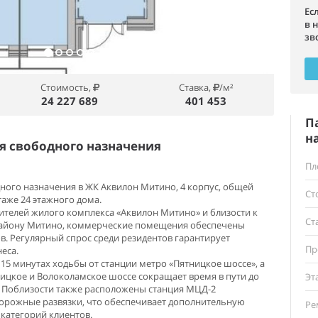
Ес
в 
зв
Стоимость,
Ставка,
/м²
24 227 689
401 453
П
н
 свободного назначения
Пл
ого назначения в ЖК Аквилон Митино, 4 корпус, общей
Ст
таже 24 этажного дома.
телей жилого комплекса «Аквилон Митино» и близости к
Ст
району Митино, коммерческие помещения обеспечены
. Регулярный спрос среди резидентов гарантирует
Пр
еса.
15 минутах ходьбы от станции метро «Пятницкое шоссе», а
ицкое и Волоколамское шоссе сокращает время в пути до
Эт
т. Поблизости также расположены станция МЦД-2
дорожные развязки, что обеспечивает дополнительную
Ре
категорий клиентов.