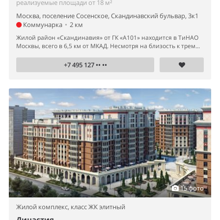
реализуемые площади от 18 м²
Москва, поселение Сосенское, Скандинавский бульвар, 3к1
Коммунарка
•
2 км
Жилой район «Скандинавия» от ГК «А101» находится в ТиНАО
Москвы, всего в 6,5 км от МКАД. Несмотря на близость к трем...
+7 495 127 •• ••
15 фото
Жилой комплекс,
класс ЖК элитный
Династия