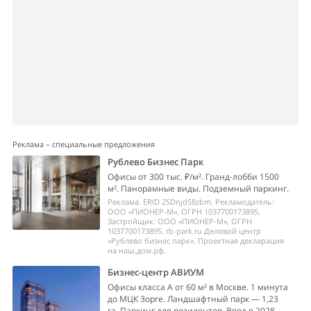
Реклама – специальные предложения
Рублево Бизнес Парк
Офисы от 300 тыс. ₽/м². Гранд-лобби 1500
м². Панорамные виды. Подземный паркинг.
Реклама. ERID 2SDnjdS8zbm. Рекламодатель:
ООО «ПИОНЕР-М», ОГРН 1037700173895.
Застройщик: ООО «ПИОНЕР-М», ОГРН
1037700173895. rb-park.ru Деловой центр
«Рублево бизнес парк». Проектная декларация
на наш.дом.рф.
Бизнес-центр АВИУМ
Офисы класса А от 60 м² в Москве. 1 минута
до МЦК Зорге. Ландшафтный парк — 1,23
га. Паркинг для резидентов. Ввод в 2028