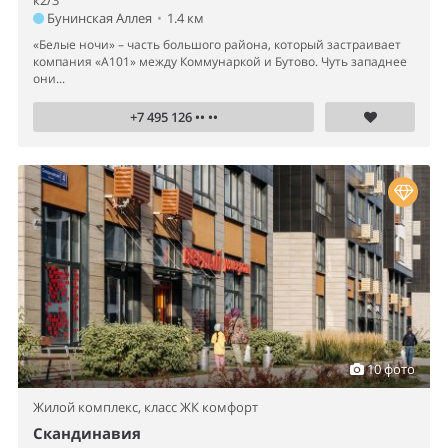
к2/3
Бунинская Аллея
•
1.4 км
«Белые ночи» – часть большого района, который застраивает
компания «А101» между Коммунаркой и Бутово. Чуть западнее
они...
+7 495 126 •• ••
10 фото
Жилой комплекс,
класс ЖК комфорт
Скандинавия