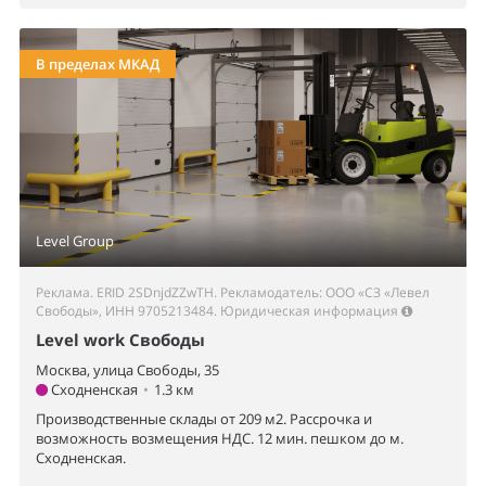
В пределах МКАД
Level Group
Реклама. ERID 2SDnjdZZwTH. Рекламодатель: ООО «СЗ «Левел
Свободы», ИНН 9705213484.
Юридическая информация
Level work Свободы
Москва, улица Свободы, 35
Сходненская
•
1.3 км
Производственные склады от 209 м2. Рассрочка и
возможность возмещения НДС. 12 мин. пешком до м.
Сходненская.