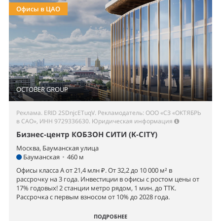
Офисы в ЦАО
OCTOBER GROUP
Реклама. ERID 2SDnjcETuqV. Рекламодатель: ООО «СЗ «ОКТЯБРЬ
в САО», ИНН 9729336630.
Юридическая информация
Бизнес-центр КОБЗОН СИТИ (K-CITY)
Москва, Бауманская улица
Бауманская
•
460 м
Офисы класса А от 21,4 млн ₽. От 32,2 до 10 000 м² в
рассрочку на 3 года. Инвестиции в офисы с ростом цены от
17% годовых! 2 станции метро рядом, 1 мин. до ТТК.
Рассрочка с первым взносом от 10% до 2028 года.
ПОДРОБНЕЕ