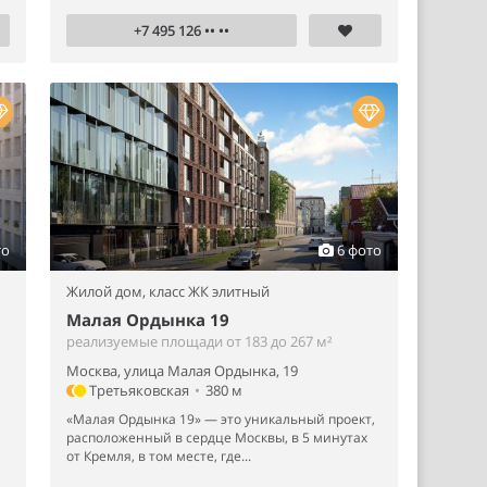
+7 495 126 •• ••
то
6 фото
Жилой дом,
класс ЖК элитный
Малая Ордынка 19
реализуемые площади от 183 до 267 м²
Москва, улица Малая Ордынка, 19
Третьяковская
•
380 м
«Малая Ордынка 19» — это уникальный проект,
расположенный в сердце Москвы, в 5 минутах
от Кремля, в том месте, где...