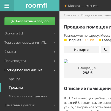
Москва
—
сменить
Главная
Продажа помещений
Бесплатный подбор
Продажа помещения
Офисы и БЦ
Расположен по адресу:
Москва
Озерная
•
1.9 км
Гово
Торговые помещения и ТЦ
На карте
Склады
Производства
Площадь, м²
Свободного назначения
298.6
Аренда
Продажа
Описание помещения
ЖК с ком. помещениями
В ЗАО в бизнес центре West Pa
верхний 8-й этаж, самые высок
Земельные участки
улицу, панорамное остекление