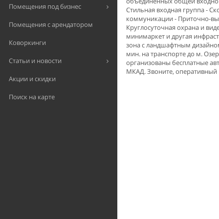
объединенных общей входной г
Помещения под бизнес
Стильная входная группа - 
коммуникации - Приточно-вы
Помещения с арендатором
Круглосуточная охрана и виде
минимаркет и другая инфраст
Коворкинги
зона с ландшафтным дизайном
мин. на транспорте до м. Озе
Статьи и новости
организованы бесплатные авт
МКАД. Звоните, оперативный 
Акции и скидки
Поиск на карте