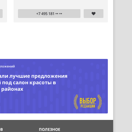
+7 495 181 •• ••
дложений
али лучшие предложения
под салон красоты в
 районах
ОВ
ПОЛЕЗНОЕ