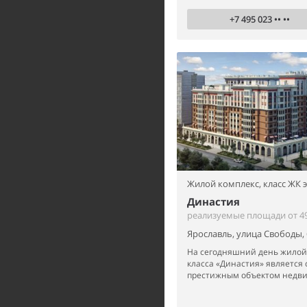
+7 495 023 •• ••
Жилой комплекс,
класс ЖК 
Династия
реализуемые площади от 49
Ярославль, улица Свободы,
На сегодняшний день жилой 
класса «Династия» является
престижным объектом недви