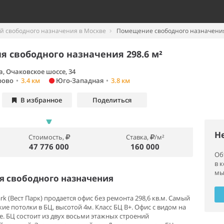
 свободного назначения в Москве
Помещение свободного назначения 
 свободного назначения 298.6 м²
, Очаковское шоссе, 34
рово
•
3.4 км
Юго-Западная
•
3.8 км
В избранное
Поделиться
Н
Стоимость,
Ставка,
/м²
47 776 000
160 000
Об
в 
мы
 свободного назначения
rk (Вест Парк) продается офис без ремонта 298,6 кв.м. Самый
ие потолки в БЦ, высотой 4м. Класс БЦ В+. Офис с видом на
. БЦ состоит из двух восьми этажных строений