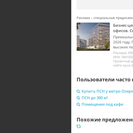
Реклама – специальные предложе
Бизнес-це
офисов. С
Премиальны
2026 году.
высокие по
Реклама. ER
ИНН 7841050
Проектная 
сайте opus-b
Пользователи часто 
Купить ПСН у метро Озер
ПСН до 300 м²
Помещение под кафе
Похожие предложени