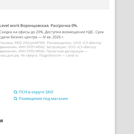
Level work Воронцовская. Рассрочка 0%.
Скидка на офисы до 20%. Доступно возмещение НДС. Срок
сдачи бизнес-центра — IV кв. 2026 г.
Реклама. ERID 2SDnjdsMTMV. Рекламодатель: ООО «СЗ «Вектор
движения», ИНН 9705149542. Застройщик: ООО «СЗ «Вектор
движения», ИНН 9705149542. Проектная декларация —
наш.дом.рф. Не оферта. Подробности — Level.ru
ПСН в округе ЗАО
Помещение под магазин
ия