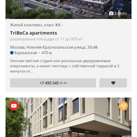
5 фото
Жилой комплекс,
класс ЖК -
TriBeCa apartments
реализуемые площади от 11 до 800 м²
Москва, Нижняя Красносельская улица, 35с48
Бауманская
•
470 м
Уютная светлая студия или роскошные двухуровневые
апартаменты, а может пентхаус с собственной террасой в 3
минутах от...
+7 495 545 •• ••