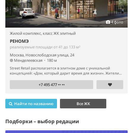
4 фото
Жилой комплекс,
класс ЖК элитный
РЕНОМЭ
реализуемые площади от 41 до 133 м²
Москва, Новослободская улица, 24
Менделеевская
•
180 м
Street Retail располагается в элитном доме с уникальной
концепцией: «Дом, который дарит время для жизни». Жители...
+7 495 477 •• ••
Найти по названию
Все ЖК
Подборки – выбор редации