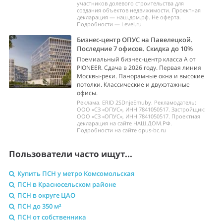
участников долевого строительства для
создания объектов недвижимости. Проектная
декларация — наш.дом.рф. Не оферта.
Подробности — Level.ru
Бизнес-центр ОПУС на Павелецкой.
Последние 7 офисов. Скидка до 10%
Премиальный бизнес-центр класса А от
PIONEER. Сдача в 2026 году. Первая линия
Москвы-реки. Панорамные окна и высокие
потолки. Классические и двухэтажные
офисы.
Реклама. ERID 2SDnjeEmuby. Рекламодатель:
ООО «СЗ «ОПУС», ИНН 7841050517. Застройщик:
ООО «СЗ «ОПУС», ИНН 7841050517. Проектная
декларация на сайте НАШ.ДОМ.РФ.
Подробности на сайте opus-bc.ru
Пользователи часто ищут...
Купить ПСН у метро Комсомольская
ПСН в Красносельском районе
ПСН в округе ЦАО
ПСН до 350 м²
ПСН от собственника