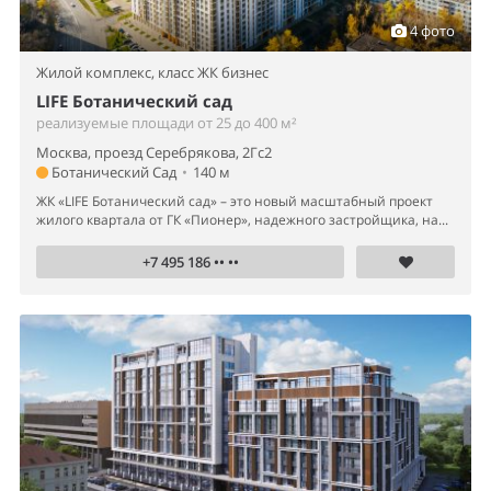
4 фото
Жилой комплекс,
класс ЖК бизнес
LIFE Ботанический сад
реализуемые площади от 25 до 400 м²
Москва, проезд Серебрякова, 2Гс2
Ботанический Сад
•
140 м
ЖК «LIFE Ботанический сад» – это новый масштабный проект
жилого квартала от ГК «Пионер», надежного застройщика, на...
+7 495 186 •• ••