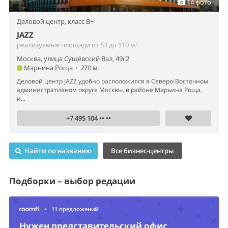
14 фото
Деловой центр,
класс B+
JAZZ
реализуемые площади от 53 до 110 м²
Москва, улица Сущёвский Вал, 49с2
Марьина Роща
•
270 м
Деловой центр JAZZ удобно расположился в Северо-Восточном
административном округе Москвы, в районе Марьина Роща,
и...
+7 495 104 •• ••
Найти по названию
Все бизнес-центры
Подборки – выбор редации
•
11 предложений
Нужен представительский офис