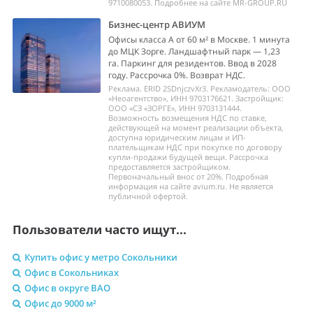
9710080053. Подробнее на сайте MR-GROUP.RU
Бизнес-центр АВИУМ
Офисы класса А от 60 м² в Москве. 1 минута
до МЦК Зорге. Ландшафтный парк — 1,23
га. Паркинг для резидентов. Ввод в 2028
году. Рассрочка 0%. Возврат НДС.
Реклама. ERID 2SDnjczvXr3. Рекламодатель: ООО
«Неоагентство», ИНН 9703176621. Застройщик:
ООО «СЗ «ЗОРГЕ», ИНН 9703131444.
Возможность возмещения НДС по ставке,
действующей на момент реализации объекта,
доступна юридическим лицам и ИП-
плательщикам НДС при покупке по договору
купли-продажи будущей вещи. Рассрочка
предоставляется застройщиком.
Первоначальный внос от 20%. Подробная
информация на сайте avium.ru. Не является
публичной офертой.
Пользователи часто ищут...
Купить офис у метро Сокольники
Офис в Сокольниках
Офис в округе ВАО
Офис до 9000 м²