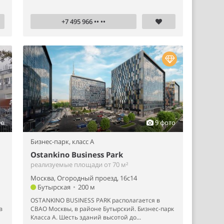
+7 495 966 •• ••
то
9 фото
Бизнес-парк,
класс A
Ostankino Business Park
реализуемые площади от 70 м²
Москва, Огородный проезд, 16с14
Бутырская
•
200 м
OSTANKINO BUSINESS PARK располагается в
в
СВАО Москвы, в районе Бутырский. Бизнес-парк
Класса А. Шесть зданий высотой до...