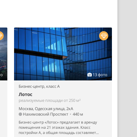
то
13 фото
Бизнес-центр,
класс A
Лотос
реализуемые площади от 250 м²
Москва, Одесская улица, 2кА
Нахимовский Проспект
•
440 м
Бизнес-центр «Лотос» предлагает в аренду
помещения на 21 этажах здания. Класс
постройки А, а общая площадь составляет...