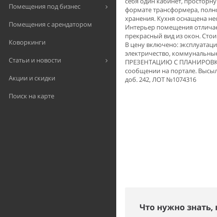
себя один кабинет, просторну
Помещения под бизнес
формате трансформера, полн
хранения. Кухня оснащена не
Помещения с арендатором
Интерьер помещения отличает
прекрасный вид из окон. Стои
Коворкинги
В цену включено: эксплуатаци
электричество, коммунальны
Статьи и новости
ПРЕЗЕНТАЦИЮ С ПЛАНИРОВКОЙ
сообщении на портале. Высыла
Акции и скидки
доб. 242, ЛОТ №1074316
Поиск на карте
Что нужно знать,