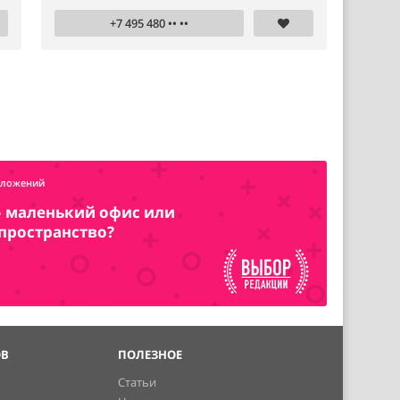
+7 495 480 •• ••
дложений
– маленький офис или
пространство?
ОВ
ПОЛЕЗНОЕ
Статьи