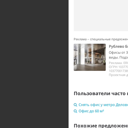
Реклама – специальные предложе
Рублево Б
Офисы от 3
виды. Подз
Реклама. ER
ОГРН 10377
10377001738
Проектная д
Пользователи часто 
Снять офис у метро Делов
Офис до 60 м²
Похожие предложен