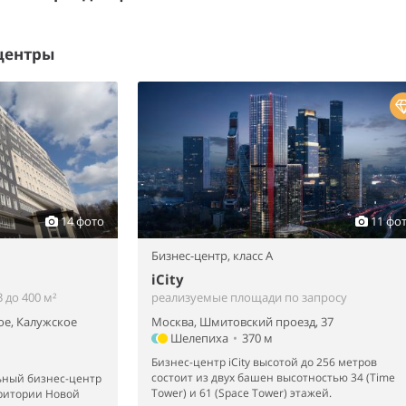
центры
14 фото
11 фо
Бизнес-центр,
класс A
iCity
 до 400 м²
реализуемые площади по запросу
ое, Калужское
Москва, Шмитовский проезд, 37
Шелепиха
•
370 м
Бизнес-центр iCity высотой до 256 метров
состоит из двух башен высотностью 34 (Time
ный бизнес-центр
Tower) и 61 (Space Tower) этажей.
рритории Новой