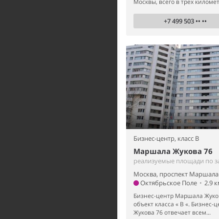
Москвы, всего в трех километр
+7 499 503 •• ••
Бизнес-центр,
класс B
Маршала Жукова 76
реализуемые площади по з
Москва, проспект Маршала 
Октябрьское Поле
•
2.9 
Бизнес-центр Маршала Жуков
объект класса « B «. Бизнес
Жукова 76 отвечает всем...