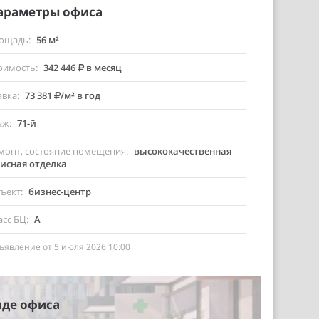
араметры офиса
ощадь
56 м²
оимость
342 446
в месяц
авка
73 381
/м² в год
аж
71-й
монт, состояние помещения
высококачественная
исная отделка
ъект
бизнес-центр
асс БЦ
A
ъявление от 5 июля 2026 10:00
нде офиса