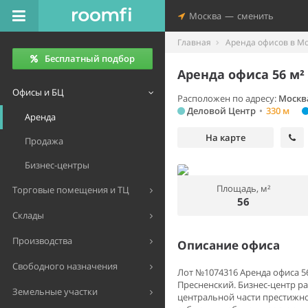
Москва
—
сменить
Главная
Аренда офисов в М
Бесплатный подбор
Аренда офиса 56 м²
Офисы и БЦ
Расположен по адресу:
Москв
Деловой Центр
•
330 м
Аренда
На карте
Продажа
Бизнес-центры
Площадь, м²
Торговые помещения и ТЦ
56
Склады
Производства
Описание офиса
Свободного назначения
Лот №1074316 Аренда офиса 56
Пресненский. Бизнес-центр р
Земельные участки
центральной части престижно