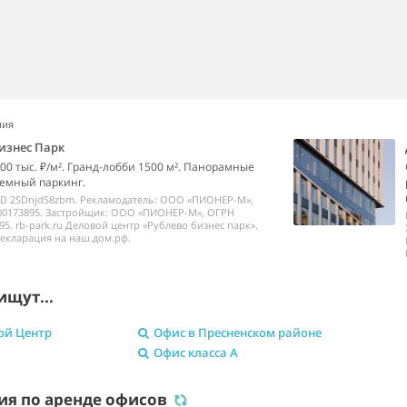
ния
изнес Парк
00 тыс. ₽/м². Гранд-лобби 1500 м². Панорамные
емный паркинг.
ID 2SDnjdS8zbm. Рекламодатель: ООО «ПИОНЕР-М»,
00173895. Застройщик: ООО «ПИОНЕР-М», ОГРН
95. rb-park.ru Деловой центр «Рублево бизнес парк».
екларация на наш.дом.рф.
ищут...
ой Центр
Офис в Пресненском районе
Офис класса A
ия по аренде офисов