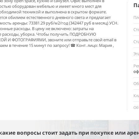
ю зону open space, кухню и санузел. Офис выполнен в
П
остью оборудован мебелью и имеет много мест для
обходимой техникой и выполнена в скрытом формате.
ся обилием естественного дневного света и предлагает
Пл
мость аренды: 73381.29 руб/м2/год (342447 руб в месяц) УСН.
онные расходы. В цену не включено: затраты на
Ст
е расходы, уборка. Чтобы получить ПОДРОБНУЮ
 И ФОТОГРАФИЯМИ, звоните или отправьте свой email в
Ст
ем в течение 15 минут по запросу! ☎ Конт. лицо: Мария ,
Эт
Ре
оф
Об
Кл
Об
 какие вопросы стоит задать при покупке или аре