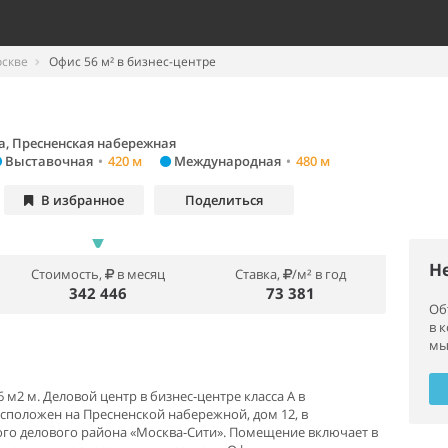
оскве
Офис 56 м² в бизнес-центре
а, Пресненская набережная
Выставочная
•
420 м
Международная
•
480 м
В избранное
Поделиться
Н
Стоимость,
в месяц
Ставка,
/м² в год
342 446
73 381
Об
в 
мы
 м2 м. Деловой центр в бизнес-центре класса А в
асположен на Пресненской набережной, дом 12, в
го делового района «Москва-Сити». Помещение включает в