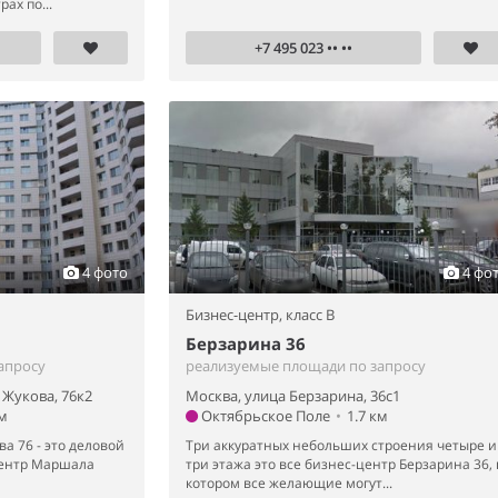
ах по...
+7 495 023 •• ••
4 фото
4 фо
Бизнес-центр,
класс B
Берзарина 36
апросу
реализуемые площади по запросу
Жукова, 76к2
Москва, улица Берзарина, 36с1
км
Октябрьское Поле
•
1.7 км
а 76 - это деловой
Три аккуратных небольших строения четыре и
-центр Маршала
три этажа это все бизнес-центр Берзарина 36, 
котором все желающие могут...