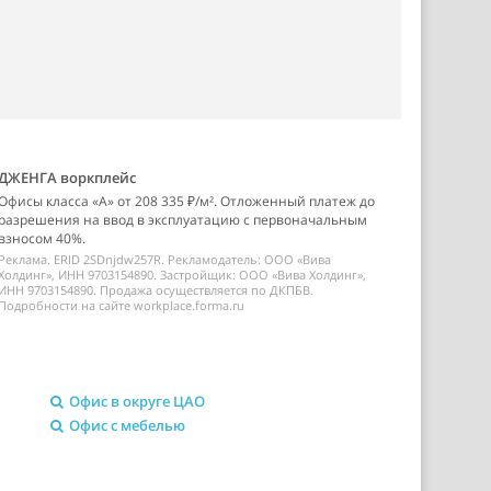
ДЖЕНГА воркплейс
Офисы класса «А» от 208 335 ₽/м². Отложенный платеж до
разрешения на ввод в эксплуатацию с первоначальным
взносом 40%.
Реклама. ERID 2SDnjdw257R. Рекламодатель: ООО «Вива
Холдинг», ИНН 9703154890. Застройщик: ООО «Вива Холдинг»,
ИНН 9703154890. Продажа осуществляется по ДКПБВ.
Подробности на сайте workplace.forma.ru
Офис в округе ЦАО
Офис с мебелью