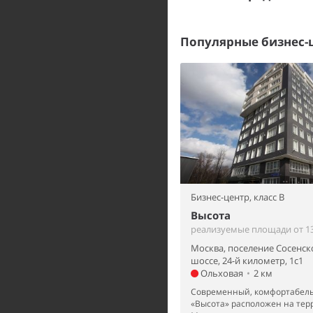
Популярные бизнес-
Бизнес-центр,
класс B
Высота
реализуемые площади от 13
Москва, поселение Сосенск
шоссе, 24-й километр, 1с1
Ольховая
•
2 км
Современный, комфортабель
«Высота» расположен на те