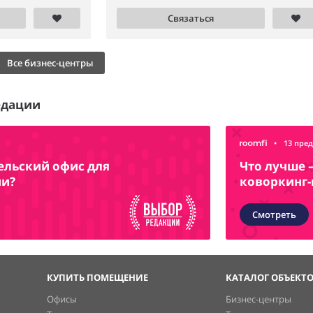
Связаться
Все бизнес-центры
едации
•
13 пре
ельский офис для
Что лучше 
ии?
коворкинг-
Смотреть
КУПИТЬ ПОМЕЩЕНИЕ
КАТАЛОГ ОБЪЕКТ
Офисы
Бизнес-центры