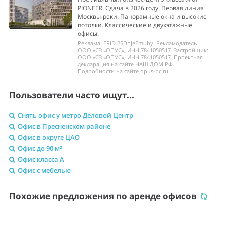
PIONEER. Сдача в 2026 году. Первая линия
Москвы-реки. Панорамные окна и высокие
потолки. Классические и двухэтажные
офисы.
Реклама. ERID 2SDnjeEmuby. Рекламодатель:
ООО «СЗ «ОПУС», ИНН 7841050517. Застройщик:
ООО «СЗ «ОПУС», ИНН 7841050517. Проектная
декларация на сайте НАШ.ДОМ.РФ.
Подробности на сайте opus-bc.ru
Пользователи часто ищут...
Снять офис у метро Деловой Центр
Офис в Пресненском районе
Офис в округе ЦАО
Офис до 90 м²
Офис класса A
Офис с мебелью
Похожие предложения по аренде офисов