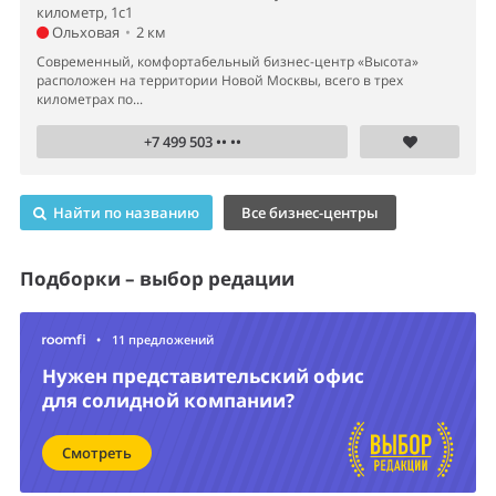
километр, 1с1
Ольховая
•
2 км
Современный, комфортабельный бизнес-центр «Высота»
расположен на территории Новой Москвы, всего в трех
километрах по...
+7 499 503 •• ••
Найти по названию
Все бизнес-центры
Подборки – выбор редации
•
11 предложений
Нужен представительский офис
для солидной компании?
Смотреть