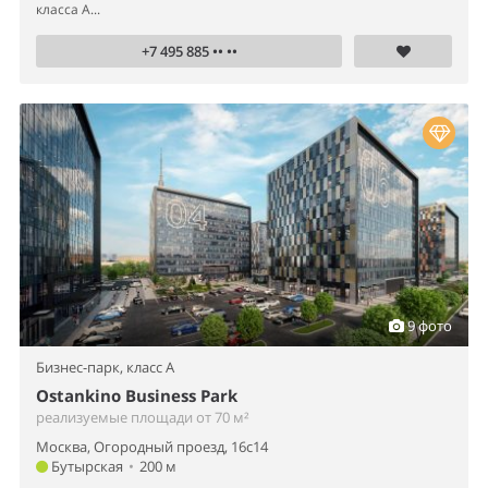
класса А...
+7 495 885 •• ••
9 фото
Бизнес-парк,
класс A
Ostankino Business Park
реализуемые площади от 70 м²
Москва, Огородный проезд, 16с14
Бутырская
•
200 м