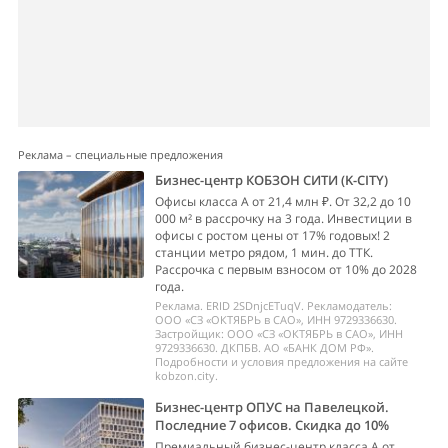
Реклама – специальные предложения
Бизнес-центр КОБЗОН СИТИ (K-CITY)
Офисы класса А от 21,4 млн ₽. От 32,2 до 10
000 м² в рассрочку на 3 года. Инвестиции в
офисы с ростом цены от 17% годовых! 2
станции метро рядом, 1 мин. до ТТК.
Рассрочка с первым взносом от 10% до 2028
года.
Реклама. ERID 2SDnjcETuqV. Рекламодатель:
ООО «СЗ «ОКТЯБРЬ в САО», ИНН 9729336630.
Застройщик: ООО «СЗ «ОКТЯБРЬ в САО», ИНН
9729336630. ДКПБВ. АО «БАНК ДОМ РФ».
Подробности и условия предложения на сайте
kobzon.city.
Бизнес-центр ОПУС на Павелецкой.
Последние 7 офисов. Скидка до 10%
Премиальный бизнес-центр класса А от