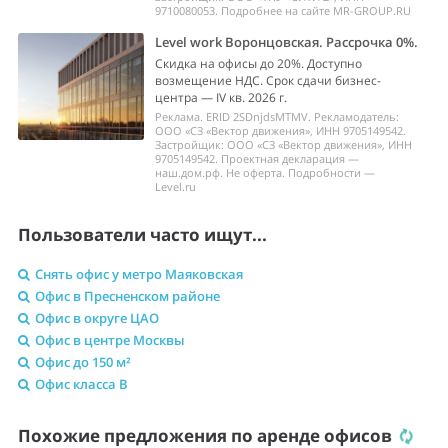
9710080053. Подробнее на сайте MR-GROUP.RU
Level work Воронцовская. Рассрочка 0%.
Скидка на офисы до 20%. Доступно
возмещение НДС. Срок сдачи бизнес-
центра — IV кв. 2026 г.
Реклама. ERID 2SDnjdsMTMV. Рекламодатель:
ООО «СЗ «Вектор движения», ИНН 9705149542.
Застройщик: ООО «СЗ «Вектор движения», ИНН
9705149542. Проектная декларация —
наш.дом.рф. Не оферта. Подробности —
Level.ru
Пользователи часто ищут...
Снять офис у метро Маяковская
Офис в Пресненском районе
Офис в округе ЦАО
Офис в центре Москвы
Офис до 150 м²
Офис класса B
Похожие предложения по аренде офисов