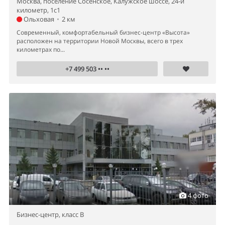
Москва, поселение Сосенское, Калужское шоссе, 24-й
километр, 1с1
Ольховая
•
2 км
Современный, комфортабельный бизнес-центр «Высота»
расположен на территории Новой Москвы, всего в трех
километрах по...
+7 499 503 •• ••
4 фото
Бизнес-центр,
класс B