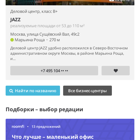
Деловой центр,
класс B+
JAZZ
реализуемые площади от 53 до 110 м²
Москва, улица Сущёвский Вал, 49с2
Марьина Роща
•
270 м
Деловой центр JAZZ удобно расположился в Северо-Восточном
административном округе Москвы, в районе Марьина Роща,
и...
+7 495 104 •• ••
Найти по названию
Все бизнес-центры
Подборки – выбор редации
•
13 предложений
Что лучше – маленький офис