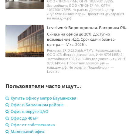
ООО «ПИОНЕР-М», ОГРН 1037700173895.
Застройщик: ООО «ПИОНЕР-М», ОГРН
1037700173895. rb-park.ru Деловой центр
«Рублево бизнес парк». Проектная декларация
на наш.дом.рф.
Level work Воронцовская. Рассрочка 0%.
Скидка на офисы до 20%. Доступно
возмещение НДС. Срок сдачи бизнес-
центра — IV кв. 2026 г.
Реклама. ERID 2SDnjdsMTMV. Рекламодатель:
ООО «СЗ «Вектор движения», ИНН 9705149542.
Застройщик: ООО «СЗ «Вектор движения», ИНН
9705149542. Проектная декларация —
наш.дом.рф. Не оферта. Подробности —
Level.ru
Пользователи часто ищут...
Купить офис у метро Бауманская
Офис в Басманном районе
Офис в округе ЦАО
Офис до 40 м²
Офис от собственника
Маленький офис