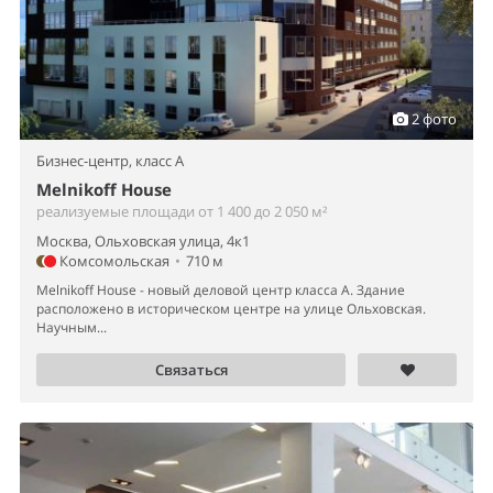
2 фото
Бизнес-центр,
класс A
Melnikoff House
реализуемые площади от 1 400 до 2 050 м²
Москва, Ольховская улица, 4к1
Комсомольская
•
710 м
Melnikoff House - новый деловой центр класса А. Здание
расположено в историческом центре на улице Ольховская.
Научным...
Связаться