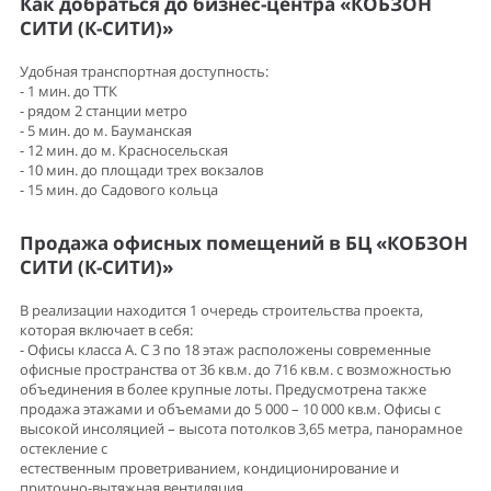
Как добраться до бизнес-центра «КОБЗОН
СИТИ (К-СИТИ)»
Удобная транспортная доступность:
- 1 мин. до ТТК
- рядом 2 станции метро
- 5 мин. до м. Бауманская
- 12 мин. до м. Красносельская
- 10 мин. до площади трех вокзалов
- 15 мин. до Садового кольца
Продажа офисных помещений в БЦ «КОБЗОН
СИТИ (К-СИТИ)»
В реализации находится 1 очередь строительства проекта,
которая включает в себя:
- Офисы класса А. С 3 по 18 этаж расположены современные
офисные пространства от 36 кв.м. до 716 кв.м. с возможностью
объединения в более крупные лоты. Предусмотрена также
продажа этажами и объемами до 5 000 – 10 000 кв.м. Офисы с
высокой инсоляцией – высота потолков 3,65 метра, панорамное
остекление с
естественным проветриванием, кондиционирование и
приточно-вытяжная вентиляция.