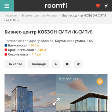
Главная
Бизнес-центры Москвы
Бизнес-центр «КОБЗОН СИТИ
(К-СИТИ)»
Бизнес-центр КОБЗОН СИТИ (К-СИТИ)
Расположен по адресу:
Москва
,
Бауманская улица, 11с7
Бауманская
•
510 м
Красносельская
•
840 м
Сокольники
•
1.4 км
На карте
Площади