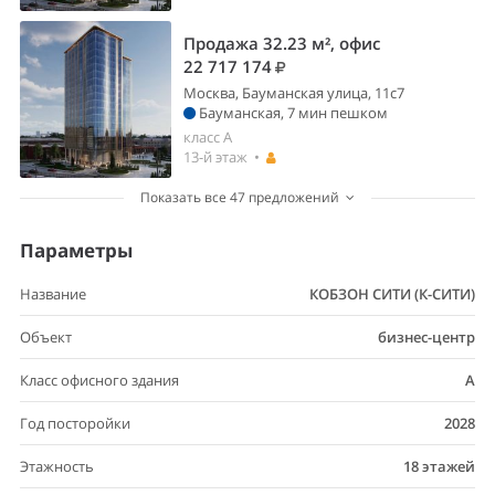
Продажа 32.23 м², офис
22 717 174
Москва, Бауманская улица, 11с7
Бауманская, 7 мин пешком
класс A
13-й этаж •
Показать все 47 предложений
Параметры
Название
КОБЗОН СИТИ (К-СИТИ)
Объект
бизнес-центр
Класс офисного здания
A
Год посторойки
2028
Этажность
18 этажей