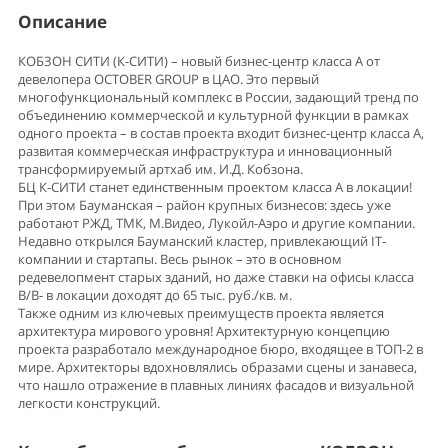
Описание
КОБЗОН СИТИ (К-СИТИ) – новый бизнес-центр класса А от
девелопера OCTOBER GROUP в ЦАО. Это первый
многофункциональный комплекс в России, задающий тренд по
объединению коммерческой и культурной функции в рамках
одного проекта – в состав проекта входит бизнес-центр класса А,
развитая коммерческая инфраструктура и инновационный
трансформируемый артхаб им. И.Д. Кобзона.
БЦ К-СИТИ станет единственным проектом класса А в локации!
При этом Бауманская – район крупных бизнесов: здесь уже
работают РЖД, ТМК, М.Видео, Лукойл-Аэро и другие компании.
Недавно открылся Бауманский кластер, привлекающий IT-
компании и стартапы. Весь рынок – это в основном
редевелопмент старых зданий, но даже ставки на офисы класса
B/B- в локации доходят до 65 тыс. руб./кв. м.
Также одним из ключевых преимуществ проекта является
архитектура мирового уровня! Архитектурную концепцию
проекта разработало международное бюро, входящее в ТОП-2 в
мире. Архитекторы вдохновлялись образами сцены и занавеса,
что нашло отражение в плавных линиях фасадов и визуальной
легкости конструкций.