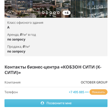
+4
Класс офисного здания
A
Аренда,
/м² в год
по запросу
Продажа,
/м²
по запросу
Контакты бизнес-центра «КОБЗОН СИТИ (К-
СИТИ)»
Компания
OCTOBER GROUP
Телефон
+7 495 885 •••
Показать
Позвоните мне