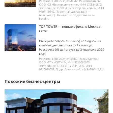
Реклама. ERID 2SDnjdsMTMV. Рекламодатель:
ООО «СЗ «Вектор движения», ИНН 9705149542.
Застройщик: ООО «СЗ «Вектор движения», ИНН
9705149542. Проектная декларация —
наш.дом.рф. Не оферта. Подробности —
Level.ru
TOP TOWER — новые офисы в Москва-
Сити
Выберите современный офис в одной из
главных деловых локаций столицы.
Рассрочка 0% действует до 3 квартала 2029
года.
Реклама. ERID 2SDnje4Rg3D. Рекламодатель:
ООО «ТПУ «СИТИ 2», ИНН 9710080053.
Застройщик: ООО «ТПУ «СИТИ 2», ИНН
9710080053. Подробнее на сайте MR-GROUP.RU
Похожие бизнес-центры