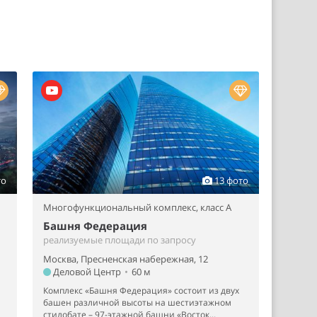
то
13 фото
Многофункциональный комплекс,
класс A
Башня Федерация
реализуемые площади по запросу
Москва, Пресненская набережная, 12
Деловой Центр
•
60 м
Комплекс «Башня Федерация» состоит из двух
башен различной высоты на шестиэтажном
стилобате – 97-этажной башни «Восток...