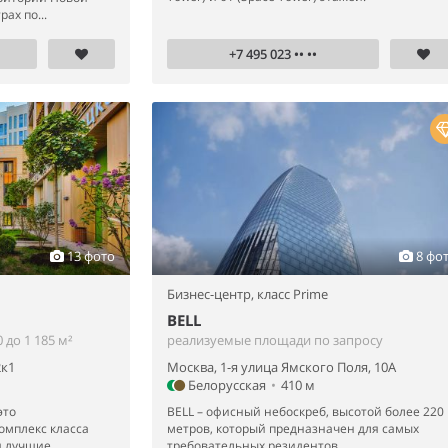
ах по...
+7 495 023 •• ••
13 фото
8 фо
Бизнес-центр,
класс Prime
BELL
до 1 185 м²
реализуемые площади по запросу
2к1
Москва, 1-я улица Ямского Поля, 10А
Белорусская
•
410 м
это
BELL – офисный небоскреб, высотой более 220
омплекс класса
метров, который предназначен для самых
 лучшие...
требовательных резидентов.