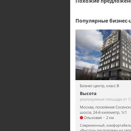
Похожие предложен
Популярные бизнес-
Бизнес-центр,
класс B
Высота
реализуемые площади от 13
Москва, поселение Сосенск
шоссе, 24-й километр, 1с1
Ольховая
•
2 км
Современный, комфортабель
«Высота» расположен на те