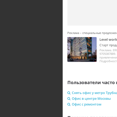
Реклама – специальные предложе
Level wor
Старт прод
Реклама. ER
9705087889.
привлечения
Подробности 
Пользователи часто 
Снять офис у метро Трубн
Офис в центре Москвы
Офис с ремонтом