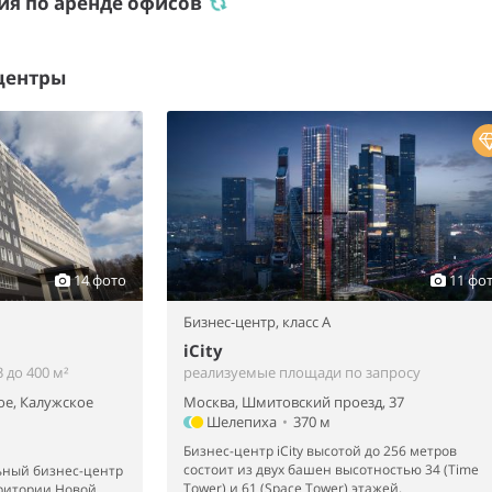
ия по аренде офисов
центры
14 фото
11 фо
Бизнес-центр,
класс A
iCity
 до 400 м²
реализуемые площади по запросу
ое, Калужское
Москва, Шмитовский проезд, 37
Шелепиха
•
370 м
Бизнес-центр iCity высотой до 256 метров
состоит из двух башен высотностью 34 (Time
ный бизнес-центр
Tower) и 61 (Space Tower) этажей.
рритории Новой