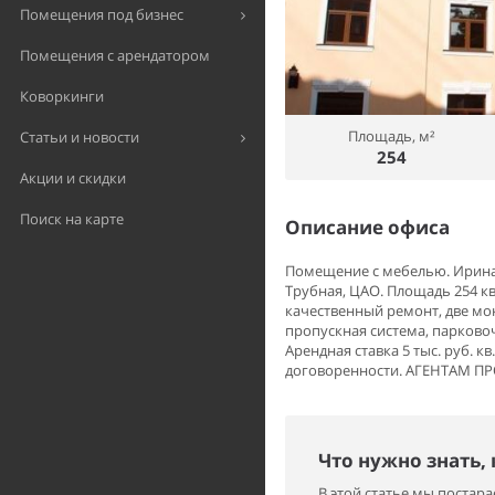
Помещения под бизнес
Помещения с арендатором
Коворкинги
Площадь, м²
Статьи и новости
254
Акции и скидки
Поиск на карте
Описание офиса
Помещение с мебелью. Ирина.
Трубная, ЦАО. Площадь 254 кв.
качественный ремонт, две мо
пропускная система, парково
Арендная ставка 5 тыс. руб. к
договоренности. АГЕНТАМ П
Что нужно знать,
В этой статье мы поста