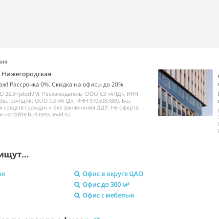
ния
k Нижегородская
аж! Рассрочка 0%. Скидка на офисы до 20%.
ID 2SDnjeted9M. Рекламодатель: ООО СЗ «АПД», ИНН
 Застройщик: ООО СЗ «АПД», ИНН 9705087889. Без
 средств граждан и без заключения ДДУ. Не оферта.
на сайте business.level.ru.
ищут...
ая
Офис в округе ЦАО
Офис до 300 м²
Офис с мебелью