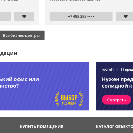
+7 495 255 •• ••
Все бизнес-центры
едации
•
11 пре
нький офис или
Нужен пред
анство?
солидной 
Смотреть
КУПИТЬ ПОМЕЩЕНИЕ
КАТАЛОГ ОБЪЕКТ