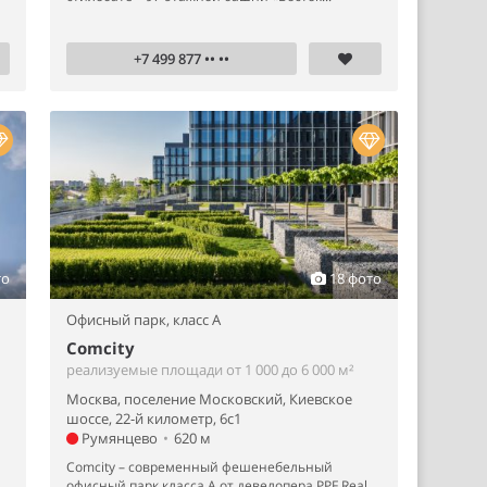
+7 499 877 •• ••
то
18 фото
Офисный парк,
класс A
Comcity
реализуемые площади от 1 000 до 6 000 м²
Москва, поселение Московский, Киевское
шоссе, 22-й километр, 6с1
Румянцево
•
620 м
Comcity – современный фешенебельный
офисный парк класса А от девелопера PPF Real