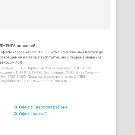
ДЖЕНГА воркплейс
Офисы класса «А» от 208 335 ₽/м². Отложенный платеж до
разрешения на ввод в эксплуатацию с первоначальным
взносом 40%.
Реклама. ERID 2SDnjdw257R. Рекламодатель: ООО «Вива
Холдинг», ИНН 9703154890. Застройщик: ООО «Вива Холдинг»,
ИНН 9703154890. Продажа осуществляется по ДКПБВ.
Подробности на сайте workplace.forma.ru
Офис в Тверском районе
Офис класса C