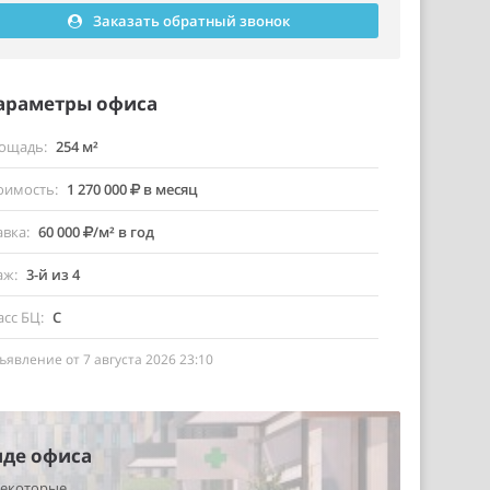
Заказать обратный звонок
араметры офиса
ощадь
254 м²
оимость
1 270 000
в месяц
авка
60 000
/м² в год
аж
3-й из 4
асс БЦ
C
ъявление от 7 августа 2026 23:10
нде офиса
некоторые