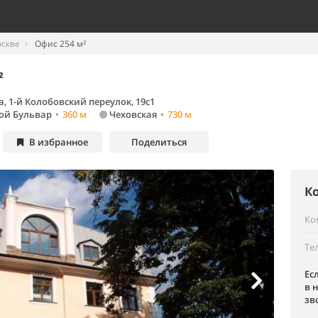
оскве
Офис 254 м²
²
, 1-й Колобовский переулок, 19с1
ой Бульвар
•
360 м
Чеховская
•
730 м
В избранное
Поделиться
К
Ко
Те
Ес
в 
зв