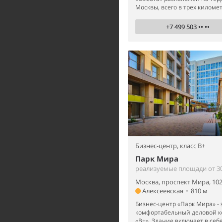
Москвы, всего в трех километр
+7 499 503 •• ••
Бизнес-центр,
класс B+
Парк Мира
реализуемые площади от 30 
Москва, проспект Мира, 10
Алексеевская
•
810 м
Бизнес-центр «Парк Мира» - 
комфортабельный деловой к
«B+». Здание включает в себя