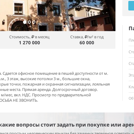
П
Стоимость,
в месяц
Ставка,
/м² в год
Пл
1 270 000
60 000
Ст
Ст
 Сдается офисное помещение в пешей доступности от м.
Эт
м., 3 этаж, высокие потолки 3 м., большие окна,
крые точки, пожарная и охранная сигнализации, лояльная
Кл
чные места. Прямая аренда. Долгосрочный договор.
в. м/мес, вкл. НДС. Просмотр по предварительной
Об
РОСЬБА НЕ ЗВОНИТЬ.
 какие вопросы стоит задать при покупке или аре
раемся простым человеческим языком без заумных терминов осветить 