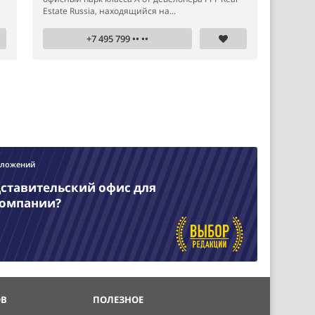
Estate Russia, находящийся на...
+7 495 799 •• ••
дложений
ставительский офис для
компании?
ОВ
ПОЛЕЗНОЕ