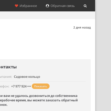
Избранное
Обратная связь
2 дня назад
онтакты
мпания
Садовое кольцо
лефон
+7 977 924 •••
Показать
ли вам не удалось дозвониться до собственника
нерабочее время, вы можете заказать обратный
онок.