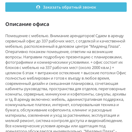
Заказать обратный звонок
Описание офиса
Помещение с мебелью. Внимание арендаторов! Сдаем в аренду
сервисный офис до 337 рабочих мест, с отделкой и качественной
мебелью, расположенный в деловом центре "Мидленд Плаза".
Оперативно покажем помещение, ответим на возникшие
вопросы. Направим подробную презентацию с планировками,
фотографиями и коммерческими условиями. + офис состоит их
блоков с мебелью на 337 рабочих мест (около 2000 кв.м.) +
целиком 6 этаж + витражное остекление + высокие потолки Офис
полностью меблирован и готов к въезду в любое время,
современный дизайн и смешанная планировка, сочетающая
кабинеты руководства, пространства для отделов, переговорные
комнаты, серверные, миникухни и кофепоинты, санузлы, архивы
и тд. В аренду включено: мебель, административная поддержка,
коммунальные платежи, интернет, копировальная техника и
бумага, обслуживание кофепоинта, клининг и расходные
материалы, озеленение и уход за растениями, эксплуатация и
мелкий ремонт, система контроля доступа и видеонаблюдение.
Все коммерческие условия аренды или адаптация под
арендатора обсуждаются индивидуально. "Мидленд Плаза" -