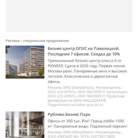
Реклама – специальные предложения
Бизнес-центр ОПУС на Павелецкой.
Последние 7 офисов. Скидка до 10%
Премиальный бизнес-центр класса А от
PIONEER. Сдача в 2026 году. Первая линия
Москвы-реки. Панорамные окна и высокие
потолки. Классические и двухэтажные
офисы.
Реклама. ERID 2SDnjeEmuby. Рекламодатель:
ООО «СЗ «ОПУС», ИНН 7841050517. Застройщик:
ООО «СЗ «ОПУС», ИНН 7841050517. Проектная
декларация на сайте НАШ.ДОМ.РФ.
Подробности на сайте opus-bc.ru
Рублево Бизнес Парк
Офисы от 300 тыс. ₽/м². Гранд-лобби 1500
м². Панорамные виды. Подземный паркинг.
Реклама. ERID 2SDnjdS8zbm. Рекламодатель:
ООО «ПИОНЕР-М», ОГРН 1037700173895.