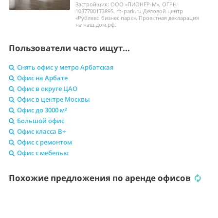
Застройщик: ООО «ПИОНЕР-М», ОГРН
1037700173895. rb-park.ru Деловой центр
«Рублево бизнес парк». Проектная декларация
на наш.дом.рф.
Пользователи часто ищут...
Снять офис у метро Арбатская
Офис на Арбате
Офис в округе ЦАО
Офис в центре Москвы
Офис до 3000 м²
Большой офис
Офис класса B+
Офис с ремонтом
Офис с мебелью
Похожие предложения по аренде офисов