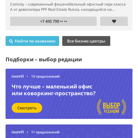
Comcity – современный фешенебельный офисный парк класса
А от девелопера PPF Real Estate Russia, находящийся на...
+7 495 799 •• ••
Найти по названию
Все бизнес-центры
Подборки – выбор редации
•
13 предложений
Что лучше – маленький офис
или коворкинг-пространство?
Смотреть
•
11 предложений