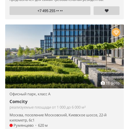
+7 495 255 •• ••
18 фото
Офисный парк,
класс A
Comcity
реализуемые площади от 1 000 до 6 000 м²
Москва, поселение Московский, Киевское шоссе, 22-й
километр, 6с1
Румянцево
•
620 м