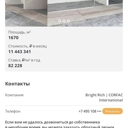
Площадь, м²
1670
Стоимость,
в месяц
11 443 341
Ставка,
/м² в год
82 228
Контакты
Компания
Bright Rich | CORFAC
International
Телефон
+7 495 108 •••
Показать
Если вам не удалось дозвониться до собственника
в нерабочее время, вы можете заказать обратный звонок.