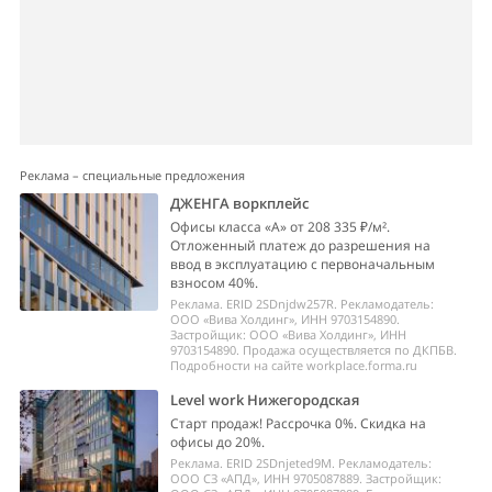
Реклама – специальные предложения
ДЖЕНГА воркплейс
Офисы класса «А» от 208 335 ₽/м².
Отложенный платеж до разрешения на
ввод в эксплуатацию с первоначальным
взносом 40%.
Реклама. ERID 2SDnjdw257R. Рекламодатель:
ООО «Вива Холдинг», ИНН 9703154890.
Застройщик: ООО «Вива Холдинг», ИНН
9703154890. Продажа осуществляется по ДКПБВ.
Подробности на сайте workplace.forma.ru
Level work Нижегородская
Старт продаж! Рассрочка 0%. Скидка на
офисы до 20%.
Реклама. ERID 2SDnjeted9M. Рекламодатель:
ООО СЗ «АПД», ИНН 9705087889. Застройщик: