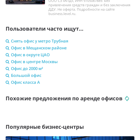
ООО СЗ «АПД», ИНН 9705087889. Без
привлечения средств граждан и без заключения
ДДУ. Не оферта. Подробности на сайте
business.level.ru.
Пользователи часто ищут...
Снять офис у метро Трубная
Офис в Мещанском районе
Офис в округе ЦАО
Офис в центре Москвы
Офис до 2000 м²
Большой офис
Офис класса A
Похожие предложения по аренде офисов
Популярные бизнес-центры