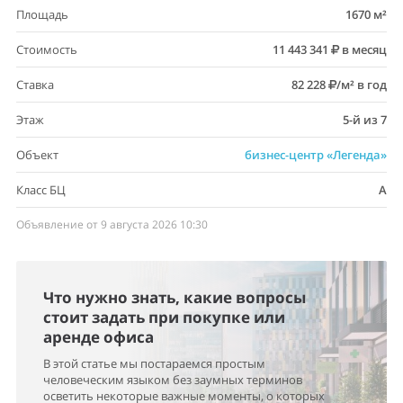
Площадь
1670 м²
Стоимость
11 443 341
в месяц
Ставка
82 228
/м² в год
Этаж
5-й из 7
Объект
бизнес-центр «Легенда»
Класс БЦ
A
Объявление от 9 августа 2026 10:30
Что нужно знать, какие вопросы
стоит задать при покупке или
аренде офиса
В этой статье мы постараемся простым
человеческим языком без заумных терминов
осветить некоторые важные моменты, о которых