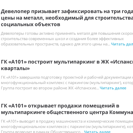
Девелопер призывает зафиксировать на три год
цены на металл, необходимый для строительств
социальных объектов
Девелоперы готовы активно применять металл для повышения скоро
строительства современных школ и создания более эффективных
образовательных пространств, однако для этого цены на...
Читать дал
ГК «А101» построит мультипаркинг в ЖК «Испанс
кварталы»
ГК «А101» завершила подготовку проектной и рабочей документации 
многофункциональный комплекс с паркингом (мультипаркинг), кото
Группа построит во втором районе ЖК «Испанские...
Читать далее
ГК «А101» открывает продажи помещений в
мультипаркинге общественного центра Коммун
ГК «А101» выводит в продажу машиноместа и коммерческие помещен
многофункциональном комплексе с паркингом (мультипаркинге), ко
Группа возводит в рамках Общественного...
Читать далее