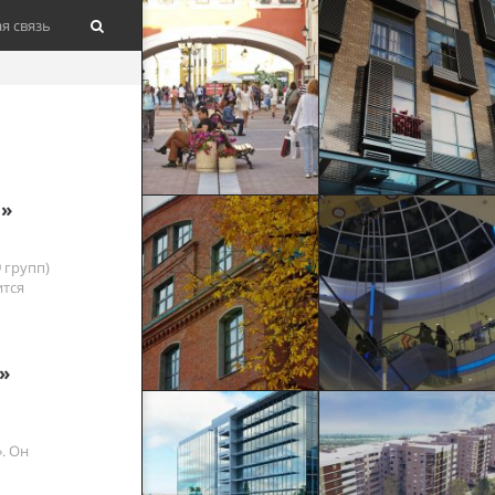
я связь
о»
 групп)
ится
»
. Он