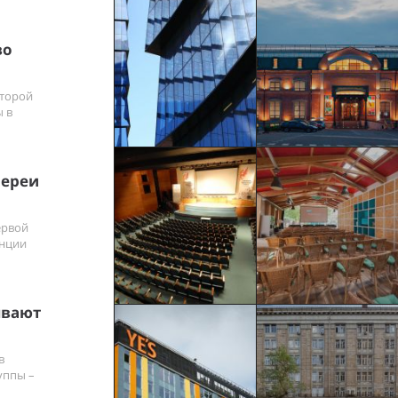
во
второй
 в
лереи
ервой
анции
ывают
в
уппы –