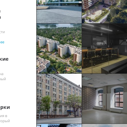
а
а
сти
ее
кие
на
рый
арки
ия в
торый