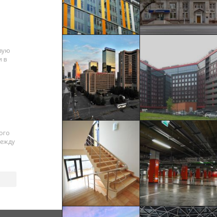
вую
 в
ого
между