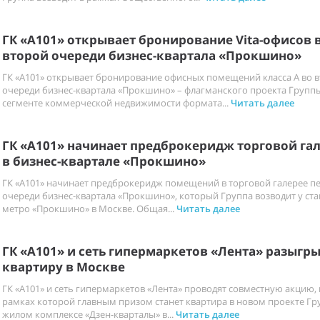
ГК «А101» открывает бронирование Vita-офисов 
второй очереди бизнес-квартала «Прокшино»
ГК «А101» открывает бронирование офисных помещений класса А во 
очереди бизнес-квартала «Прокшино» – флагманского проекта Группы
сегменте коммерческой недвижимости формата...
Читать далее
ГК «А101» начинает предброкеридж торговой га
в бизнес-квартале «Прокшино»
ГК «А101» начинает предброкеридж помещений в торговой галерее п
очереди бизнес-квартала «Прокшино», который Группа возводит у ст
метро «Прокшино» в Москве. Общая...
Читать далее
ГК «А101» и сеть гипермаркетов «Лента» разыгр
квартиру в Москве
ГК «А101» и сеть гипермаркетов «Лента» проводят совместную акцию, 
рамках которой главным призом станет квартира в новом проекте Гр
жилом комплексе «Дзен-кварталы» в...
Читать далее