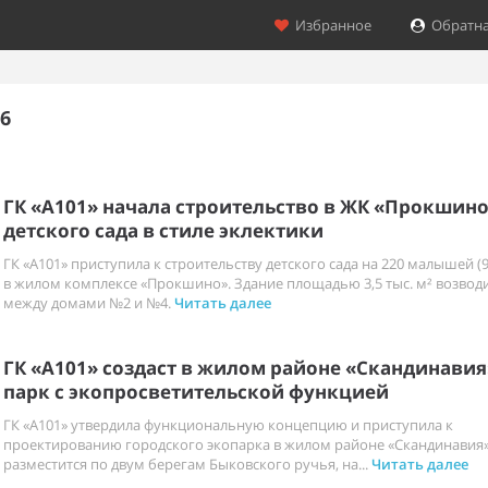
Избранное
Обратна
6
ГК «А101» начала строительство в ЖК «Прокшин
детского сада в стиле эклектики
ГК «А101» приступила к строительству детского сада на 220 малышей (9
в жилом комплексе «Прокшино». Здание площадью 3,5 тыс. м² возвод
между домами №2 и №4.
Читать далее
ГК «А101» создаст в жилом районе «Скандинавия
парк с экопросветительской функцией
ГК «А101» утвердила функциональную концепцию и приступила к
проектированию городского экопарка в жилом районе «Скандинавия»
разместится по двум берегам Быковского ручья, на...
Читать далее