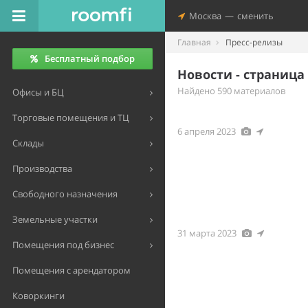
Москва
—
сменить
Главная
Пресс-релизы
Бесплатный подбор
Новости - страница 
Найдено 590 материалов
Офисы и БЦ
Торговые помещения и ТЦ
6 апреля 2023
Склады
Производства
Свободного назначения
Земельные участки
31 марта 2023
Помещения под бизнес
Помещения с арендатором
Коворкинги