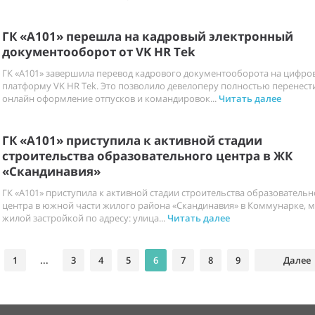
ГК «А101» перешла на кадровый электронный
документооборот от VK HR Tek
ГК «А101» завершила перевод кадрового документооборота на цифро
платформу VK HR Tek. Это позволило девелоперу полностью перенести
онлайн оформление отпусков и командировок...
Читать далее
ГК «А101» приступила к активной стадии
строительства образовательного центра в ЖК
«Скандинавия»
ГК «А101» приступила к активной стадии строительства образовательн
центра в южной части жилого района «Скандинавия» в Коммунарке, 
жилой застройкой по адресу: улица...
Читать далее
1
...
3
4
5
6
7
8
9
Далее