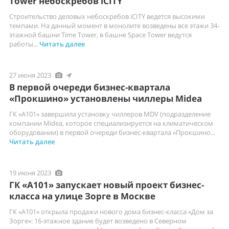
Tower небоскребов iCITY
Строительство деловых небоскребов iCITY ведется высокими
темпами. На данный момент в монолите возведены все этажи 34-
этажной башни Time Tower, в башне Space Tower ведутся
работы...
Читать далее
27 июня 2023
В первой очереди бизнес-квартала
«Прокшино» установлены чиллеры Midea
ГК «А101» завершила установку чиллеров MDV (подразделение
компании Midea, которое специализируется на климатическом
оборудовании) в первой очереди бизнес-квартала «Прокшино...
Читать далее
19 июня 2023
ГК «А101» запускает новый проект бизнес-
класса на улице Зорге в Москве
ГК «А101» открыла продажи нового дома бизнес-класса «Дом за
Зорге»: 16-этажное здание будет возведено в Северном