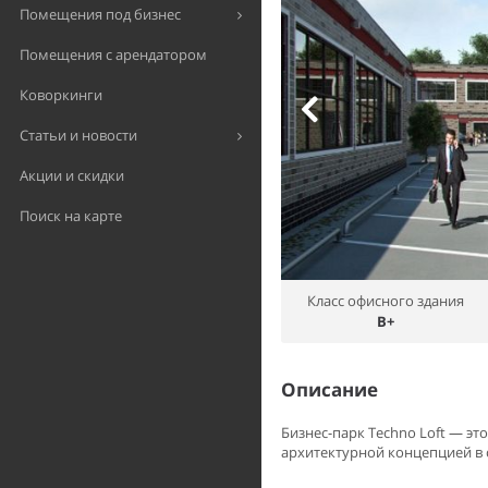
Помещения под бизнес
Помещения с арендатором
Коворкинги
Статьи и новости
Акции и скидки
Поиск на карте
Класс офисного здания
B+
Описание
Бизнес-парк Techno Loft — э
архитектурной концепцией в с