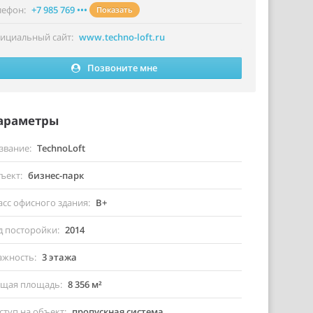
лефон
+7 985 769 •••
Показать
ициальный сайт
www.techno-loft.ru
Позвоните мне
араметры
звание
TechnoLoft
ъект
бизнес-парк
асс офисного здания
B+
д посторойки
2014
ажность
3 этажа
щая площадь
8 356 м²
ступ на объект
пропускная система