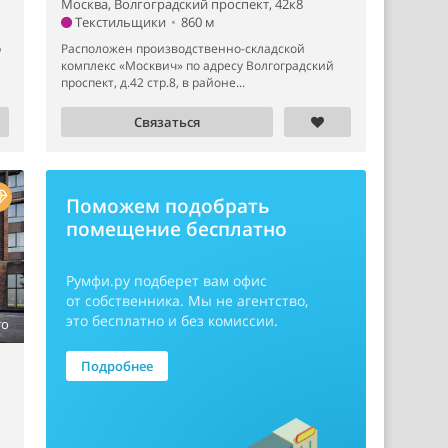
Москва, Волгоградский проспект, 42к8
Текстильщики
•
860 м
р
Расположен производственно-складской
комплекс «Москвич» по адресу Волгоградский
проспект, д.42 стр.8, в районе...
Связаться
Поможем подобрать
помещение бесплатно
Румфи.ру
подберет вам офис
от собственника. Мы не агентство,
это бесплатно и без комиссии.
то
Подробнее