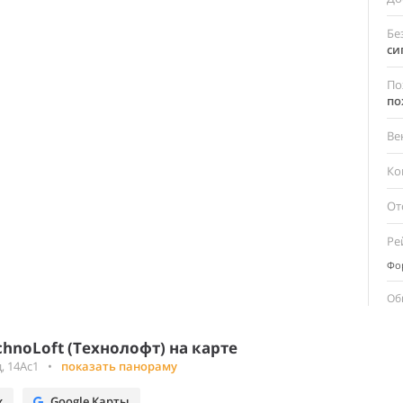
Бе
си
По
по
Ве
Ко
От
Ре
Фор
Об
hnoLoft (Технолофт) на карте
, 14Ас1
•
показать панораму
х
Google Карты