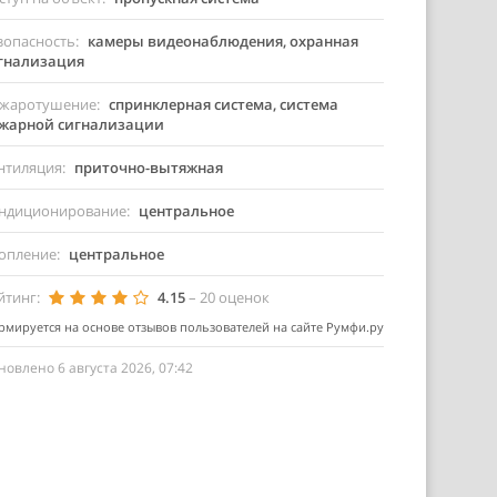
зопасность
камеры видеонаблюдения, охранная
гнализация
жаротушение
спринклерная система, система
жарной сигнализации
нтиляция
приточно-вытяжная
ндиционирование
центральное
опление
центральное
йтинг
4.15
–
20
оценок
мируется на основе отзывов пользователей на сайте Румфи.ру
новлено 6 августа 2026, 07:42