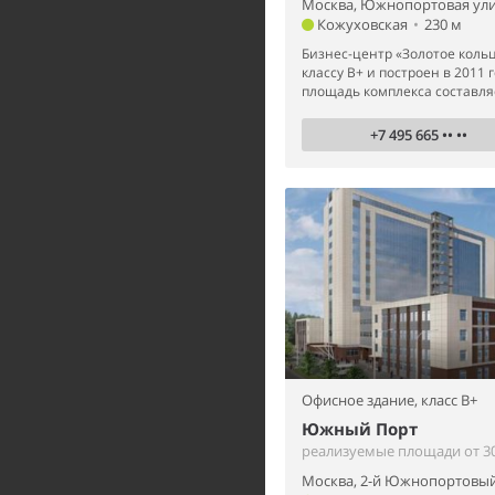
Москва, Южнопортовая ули
Кожуховская
•
230 м
Бизнес-центр «Золотое кольц
классу В+ и построен в 2011 
площадь комплекса составляет
+7 495 665 •• ••
Офисное здание,
класс B+
Южный Порт
реализуемые площади от 30 
Москва, 2-й Южнопортовый 