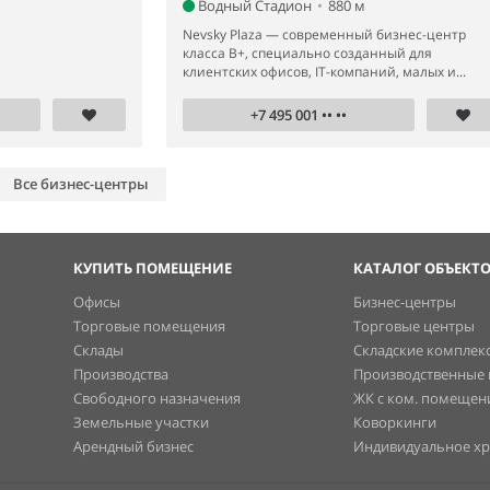
Водный Стадион
•
880 м
Nevsky Plaza — современный бизнес-центр
класса B+, специально созданный для
клиентских офисов, IT-компаний, малых и...
+7 495 001 •• ••
Все бизнес-центры
КУПИТЬ ПОМЕЩЕНИЕ
КАТАЛОГ ОБЪЕКТ
Офисы
Бизнес-центры
Торговые помещения
Торговые центры
Склады
Складские комплек
Производства
Производственные
Свободного назначения
ЖК с ком. помеще
Земельные участки
Коворкинги
Арендный бизнес
Индивидуальное х