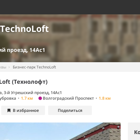
TechnoLoft
ий проезд, 14Ас1
квы
Бизнес-парк TechnoLoft
Loft (Технолофт)
а
,
3-й Угрешский проезд, 14Ас1
убровка
•
1.7 км
Волгоградский Проспект
•
1.8 км
В избранное
Поделиться
Ко