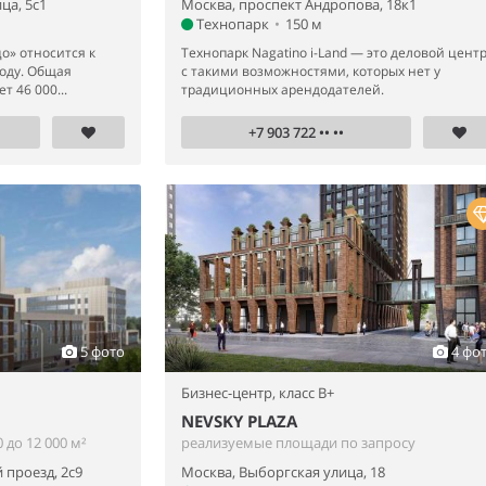
ца, 5с1
Москва, проспект Андропова, 18к1
Технопарк
•
150 м
о» относится к
Технопарк Nagatino i-Land — это деловой цент
году. Общая
с такими возможностями, которых нет у
 46 000...
традиционных арендодателей.
+7 903 722 •• ••
5 фото
4 фо
Бизнес-центр,
класс B+
NEVSKY PLAZA
до 12 000 м²
реализуемые площади по запросу
проезд, 2с9
Москва, Выборгская улица, 18