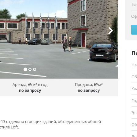
Те
Оф
П
На
Об
Аренда,
/м² в год
Продажа,
/м²
Кл
по запросу
по запросу
Го
Эт
то 13 отдельно стоящих зданий, объединенных общей
Об
тиле Loft.
До