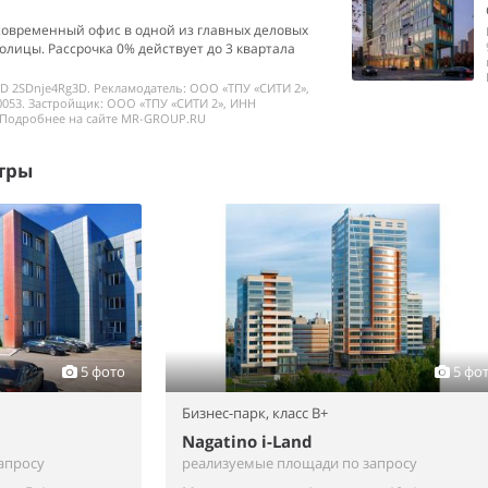
современный офис в одной из главных деловых
олицы. Рассрочка 0% действует до 3 квартала
ID 2SDnje4Rg3D. Рекламодатель: ООО «ТПУ «СИТИ 2»,
053. Застройщик: ООО «ТПУ «СИТИ 2», ИНН
 Подробнее на сайте MR-GROUP.RU
тры
5 фото
5 фо
Бизнес-парк,
класс B+
Nagatino i-Land
апросу
реализуемые площади по запросу