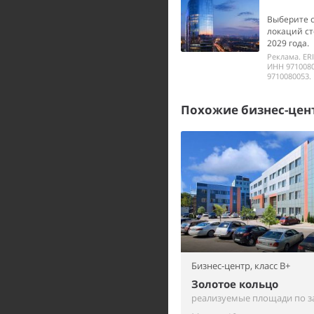
Выберите 
локаций ст
2029 года.
Реклама. ER
ИНН 9710080
9710080053.
Похожие бизнес-цен
Бизнес-центр,
класс B+
Золотое кольцо
реализуемые площади по з