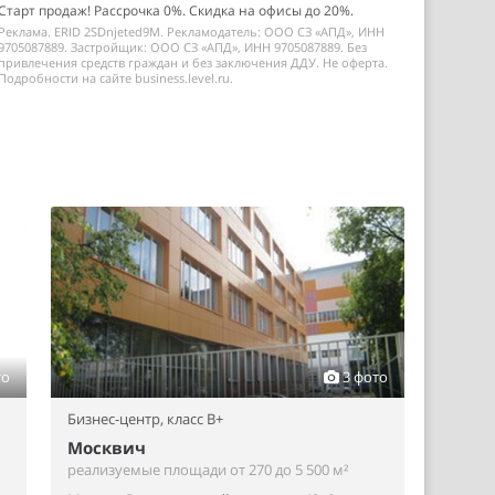
Старт продаж! Рассрочка 0%. Скидка на офисы до 20%.
Реклама. ERID 2SDnjeted9M. Рекламодатель: ООО СЗ «АПД», ИНН
9705087889. Застройщик: ООО СЗ «АПД», ИНН 9705087889. Без
привлечения средств граждан и без заключения ДДУ. Не оферта.
Подробности на сайте business.level.ru.
то
3 фото
Бизнес-центр,
класс B+
Москвич
реализуемые площади от 270 до 5 500 м²