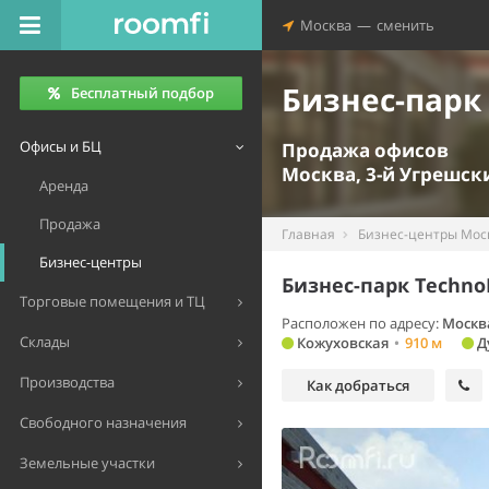
Москва
—
сменить
Бизнес-парк 
Бесплатный подбор
Офисы и БЦ
Продажа офисов
Москва, 3-й Угрешск
Аренда
Продажа
Главная
Бизнес-центры Мос
Бизнес-центры
Бизнес-парк Techno
Торговые помещения и ТЦ
Расположен по адресу:
Москв
Склады
Кожуховская
•
910 м
Д
Производства
Как добраться
Свободного назначения
Земельные участки