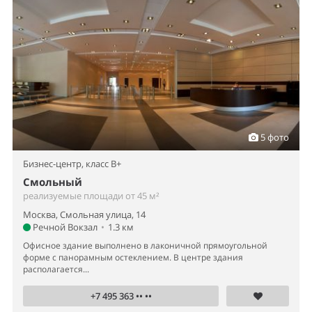
5 фото
Бизнес-центр,
класс B+
Смольный
реализуемые площади от 45 м²
Москва, Смольная улица, 14
Речной Вокзал
•
1.3 км
Офисное здание выполнено в лаконичной прямоугольной
форме с панорамным остеклением. В центре здания
располагается...
+7 495 363 •• ••