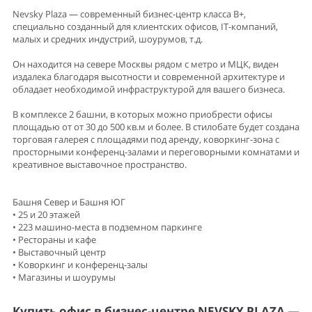
Nevsky Plaza — современный бизнес-центр класса B+,
специально созданный для клиентских офисов, IT-компаний,
малых и средних индустрий, шоурумов, т.д.
Он находится на севере Москвы рядом с метро и МЦК, виден
издалека благодаря высотности и современной архитектуре и
обладает необходимой инфраструктурой для вашего бизнеса.
В комплексе 2 башни, в которых можно приобрести офисы
площадью от от 30 до 500 кв.м и более. В стилобате будет создана
торговая галерея с площадями под аренду, коворкинг-зона с
просторными конференц-залами и переговорными комнатами и
креативное выставочное пространство.
Башня Север и Башня ЮГ
• 25 и 20 этажей
• 223 машино-места в подземном паркинге
• Рестораны и кафе
• Выставочный центр
• Коворкинг и конференц-залы
• Магазины и шоурумы
Купить офис в бизнес-центре NEVSKY PLAZA —