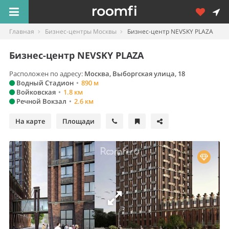
Главная
Бизнес-центры Москвы
Бизнес-центр NEVSKY PLAZA
Бизнес-центр NEVSKY PLAZA
Расположен по адресу:
Москва
,
Выборгская улица, 18
Водный Стадион
•
890 м
Войковская
•
1.8 км
Речной Вокзал
•
2.6 км
На карте
Площади