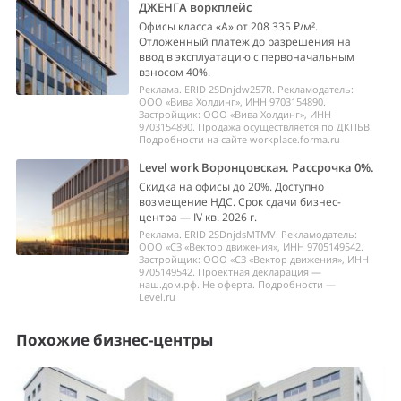
ДЖЕНГА воркплейс
Офисы класса «А» от 208 335 ₽/м².
Отложенный платеж до разрешения на
ввод в эксплуатацию с первоначальным
взносом 40%.
Реклама. ERID 2SDnjdw257R. Рекламодатель:
ООО «Вива Холдинг», ИНН 9703154890.
Застройщик: ООО «Вива Холдинг», ИНН
9703154890. Продажа осуществляется по ДКПБВ.
Подробности на сайте workplace.forma.ru
Level work Воронцовская. Рассрочка 0%.
Скидка на офисы до 20%. Доступно
возмещение НДС. Срок сдачи бизнес-
центра — IV кв. 2026 г.
Реклама. ERID 2SDnjdsMTMV. Рекламодатель:
ООО «СЗ «Вектор движения», ИНН 9705149542.
Застройщик: ООО «СЗ «Вектор движения», ИНН
9705149542. Проектная декларация —
наш.дом.рф. Не оферта. Подробности —
Level.ru
Похожие бизнес-центры