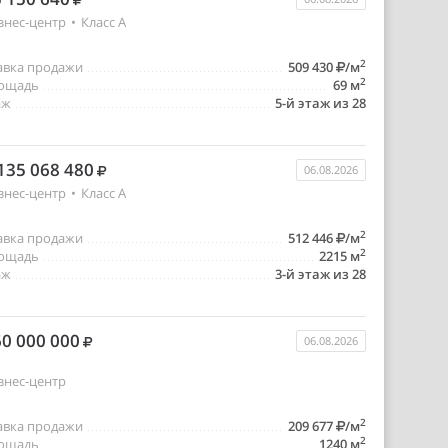
знес-центр
•
Класс A
2
авка продажи
509 430
/м
2
ощадь
69 м
аж
5-й этаж из 28
135 068 480
06.08.2026
знес-центр
•
Класс A
2
авка продажи
512 446
/м
2
ощадь
2215 м
аж
3-й этаж из 28
0 000 000
06.08.2026
знес-центр
2
авка продажи
209 677
/м
2
ощадь
1240 м