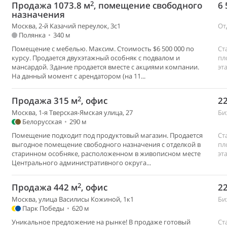
2
Продажа 1073.8 м
, помещение свободного
6 
назначения
Москва, 2-й Казачий переулок, 3с1
От
Полянка
•
340 м
Помещение с мебелью. Максим. Стоимость $6 500 000 по
Ст
курсу. Продается двухэтажный особняк с подвалом и
пл
мансардой. Здание продается вместе с акциями компании.
эт
На данный момент с арендатором (на 11...
2
Продажа 315 м
, офис
22
Москва, 1-я Тверская-Ямская улица, 27
Би
Белорусская
•
290 м
Помещение подходит под продуктовый магазин. Продается
Ст
выгодное помещение свободного назначения с отделкой в
пл
старинном особняке, расположенном в живописном месте
эт
Центрального административного округа...
2
Продажа 442 м
, офис
22
Москва, улица Василисы Кожиной, 1к1
Би
Парк Победы
•
620 м
Уникальное предложение на рынке! В продаже готовый
Ст