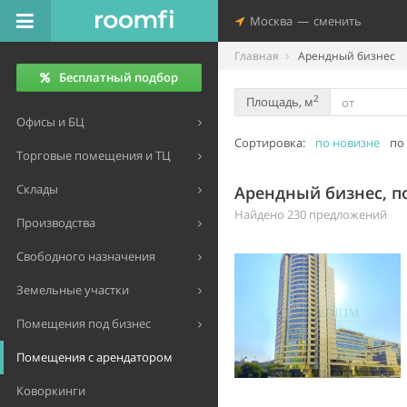
Москва
—
сменить
Главная
Арендный бизнес
Бесплатный подбор
2
Площадь, м
Офисы и БЦ
Сортировка:
по новизне
по
Торговые помещения и ТЦ
Склады
Арендный бизнес, п
Найдено 230 предложений
Производства
Свободного назначения
Земельные участки
Помещения под бизнес
Помещения с арендатором
Коворкинги