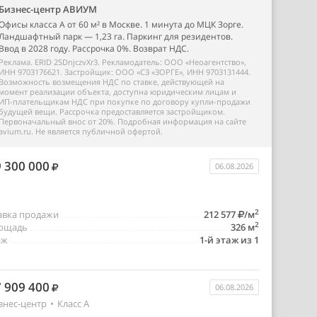
Бизнес-центр АВИУМ
Офисы класса А от 60 м² в Москве. 1 минута до МЦК Зорге.
Ландшафтный парк — 1,23 га. Паркинг для резидентов.
Ввод в 2028 году. Рассрочка 0%. Возврат НДС.
Реклама. ERID 2SDnjczvXr3. Рекламодатель: ООО «Неоагентство»,
ИНН 9703176621. Застройщик: ООО «СЗ «ЗОРГЕ», ИНН 9703131444.
Возможность возмещения НДС по ставке, действующей на
момент реализации объекта, доступна юридическим лицам и
ИП-плательщикам НДС при покупке по договору купли-продажи
будущей вещи. Рассрочка предоставляется застройщиком.
Первоначальный внос от 20%. Подробная информация на сайте
avium.ru. Не является публичной офертой.
 300 000
06.08.2026
2
авка продажи
212 577
/м
2
ощадь
326 м
аж
1-й этаж из 1
 909 400
06.08.2026
знес-центр
•
Класс A