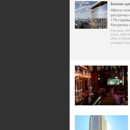
Бизнес-це
Офисы класс
рассрочку 
17% годовы
Рассрочка 
Реклама. ER
САО», ИНН 9
ИНН 972933
условия пре