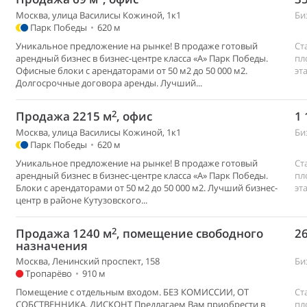
Москва, улица Василисы Кожиной, 1к1
Би
Парк Победы
•
620 м
Уникальное предложение на рынке! В продаже готовый
Ст
арендный бизнес в бизнес-центре класса «А» Парк Победы.
пл
Офисные блоки с арендаторами от 50 м2 до 50 000 м2.
эт
Долгосрочные договора аренды. Лучший...
2
Продажа 2215 м
, офис
1 
Москва, улица Василисы Кожиной, 1к1
Би
Парк Победы
•
620 м
Уникальное предложение на рынке! В продаже готовый
Ст
арендный бизнес в бизнес-центре класса «А» Парк Победы.
пл
Блоки с арендаторами от 50 м2 до 50 000 м2. Лучший бизнес-
эт
центр в районе Кутузовского...
2
Продажа 1240 м
, помещение свободного
26
назначения
Москва, Ленинский проспект, 158
Би
Тропарёво
•
910 м
Помещение с отдельным входом. БЕЗ КОМИССИИ, ОТ
Ст
СОБСТВЕННИКА, ДИСКОНТ Предлагаем Вам приобрести в
пл