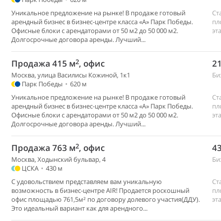
Уникальное предложение на рынке! В продаже готовый
Ст
арендный бизнес в бизнес-центре класса «А» Парк Победы.
пл
Офисные блоки с арендаторами от 50 м2 до 50 000 м2.
эт
Долгосрочные договора аренды. Лучший...
2
Продажа 415 м
, офис
21
Москва, улица Василисы Кожиной, 1к1
Би
Парк Победы
•
620 м
Уникальное предложение на рынке! В продаже готовый
Ст
арендный бизнес в бизнес-центре класса «А» Парк Победы.
пл
Офисные блоки с арендаторами от 50 м2 до 50 000 м2.
эт
Долгосрочные договора аренды. Лучший...
2
Продажа 763 м
, офис
43
Москва, Ходынский бульвар, 4
Би
ЦСКА
•
430 м
С удовольствием представляем вам уникальную
Ст
возможность в бизнес-центре AIR! Продается роскошный
пл
офис площадью 761,5м² по договору долевого участия(ДДУ).
эт
Это идеальный вариант как для арендного...