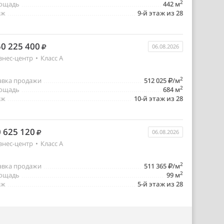
2
ощадь
442 м
аж
9-й этаж из 28
0 225 400
06.08.2026
знес-центр
•
Класс A
2
авка продажи
512 025
/м
2
ощадь
684 м
аж
10-й этаж из 28
 625 120
06.08.2026
знес-центр
•
Класс A
2
авка продажи
511 365
/м
2
ощадь
99 м
аж
5-й этаж из 28