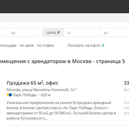
Цена,
 площади
по цене
по ставке
Показать на карте
омещения с арендатором в Москве - страница 5
2
Продажа 65 м
, офис
33
Москва, улица Василисы Кожиной, 1к1
Би
Парк Победы
•
620 м
Уникальное предложение на рынке! В продаже арендный
Ст
бизнес в бизнес-центре класса «А» Парк Победы. Блоки с
пл
арендаторами от 50 м2 до 50 000 м2. Лучший бизнес-центр в
эт
районе Кутузовского...