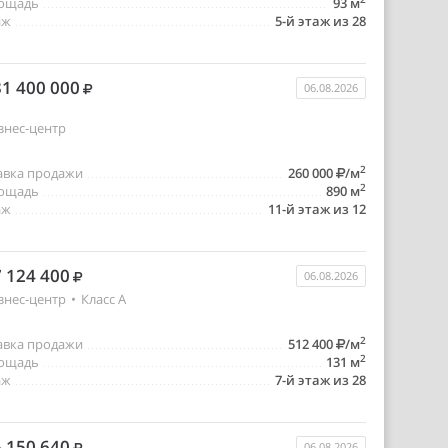
ощадь
93 м
аж
5-й этаж из 28
1 400 000
06.08.2026
знес-центр
2
авка продажи
260 000
/м
2
ощадь
890 м
аж
11-й этаж из 12
 124 400
06.08.2026
знес-центр
•
Класс A
2
авка продажи
512 400
/м
2
ощадь
131 м
аж
7-й этаж из 28
 150 640
06.08.2026