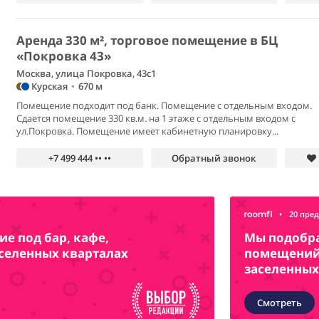
Аренда 330 м², торговое помещение в БЦ
«Покровка 43»
Москва, улица Покровка, 43с1
Курская
•
670 м
Помещение подходит под банк. Помещение с отдельным входом.
Сдается помещение 330 кв.м. на 1 этаже с отдельным входом с
ул.Покровка. Помещение имеет кабинетную планировку...
+7 499 444 •• ••
Обратный звонок
•
20 пре
е под бар, кафе,
Мы подобр
аселенных кварталах
помещений 
заселенных
Смотреть