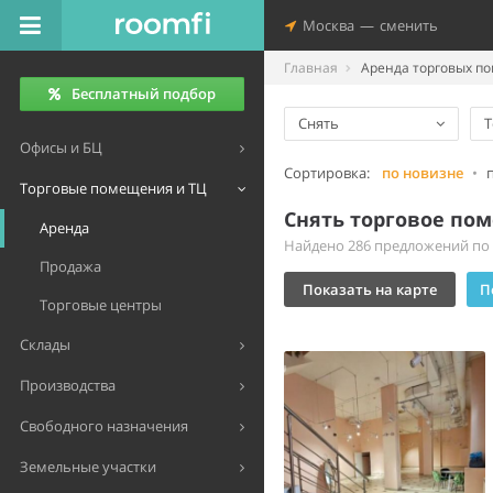
Москва
—
сменить
Главная
Аренда торговых п
Бесплатный подбор
Снять
Т
Офисы и БЦ
Сортировка:
по новизне
•
Торговые помещения и ТЦ
Снять торговое пом
Аренда
Найдено 286 предложений по ц
Продажа
Показать на карте
П
Торговые центры
Склады
Производства
Свободного назначения
Земельные участки