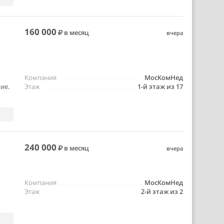
160 000
в месяц
вчера
Компания
МосКомНед
ие.
Этаж
1-й этаж из 17
240 000
в месяц
вчера
Компания
МосКомНед
Этаж
2-й этаж из 2