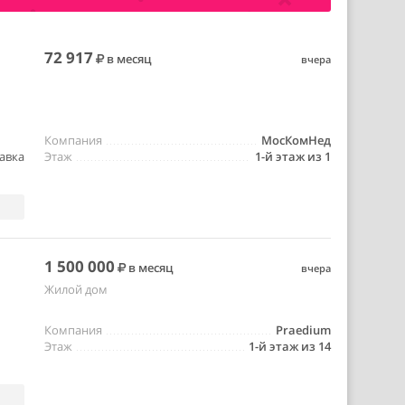
72 917
в месяц
вчера
Компания
МосКомНед
авка
Этаж
1-й этаж из 1
1 500 000
в месяц
вчера
Жилой дом
Компания
Praedium
Этаж
1-й этаж из 14