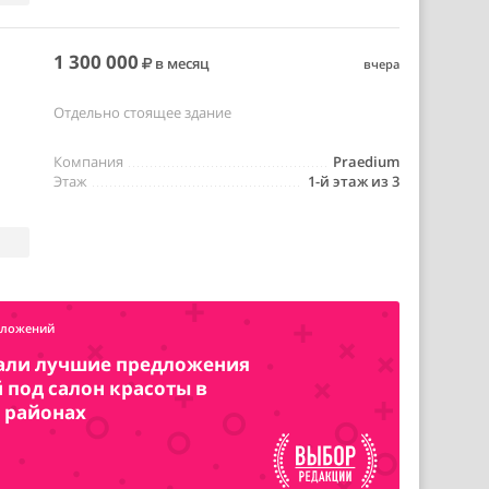
1 300 000
в месяц
вчера
Отдельно стоящее здание
Компания
Praedium
Этаж
1-й этаж из 3
дложений
али лучшие предложения
под салон красоты в
 районах