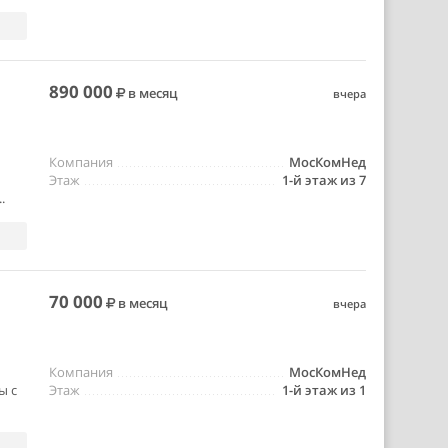
890 000
в месяц
вчера
Компания
МосКомНед
Этаж
1-й этаж из 7
.
70 000
в месяц
вчера
Компания
МосКомНед
ы с
Этаж
1-й этаж из 1