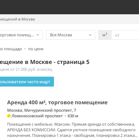
омещений в Москве
2
орговое помещение
Вся Москва
м
по площади
•
по цене
ещение в Москве - страница 5
ене от 21 000 руб. в месяц
ользователи часто ищут
Аренда 400 м², торговое помещение
Москва, Мичуринский проспект, 7
Ломоносовский проспект
•
630 м
Помещение с мебелью. Максим. Прямая аренда от собственника,
АРЕНДА БЕЗ КОМИССИИ. Сдается уютное помещение свободного
назначения. Планировка 1 этажа - свободная, планировка 2 этажа...