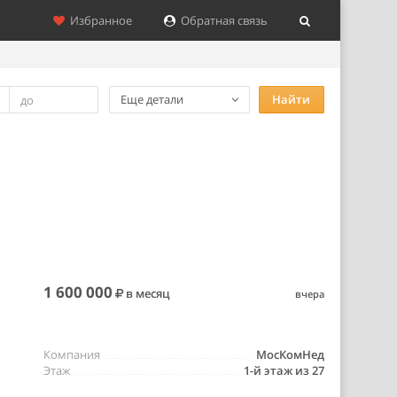
Избранное
Обратная связь
Еще детали
Найти
1 600 000
в месяц
вчера
Компания
МосКомНед
Этаж
1-й этаж из 27