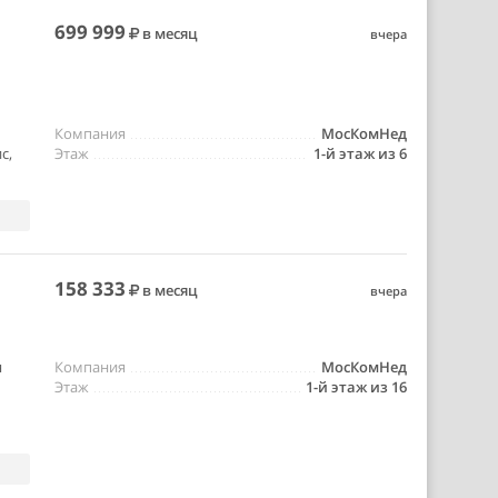
699 999
в месяц
вчера
Компания
МосКомНед
с,
Этаж
1-й этаж из 6
158 333
в месяц
вчера
я
Компания
МосКомНед
Этаж
1-й этаж из 16