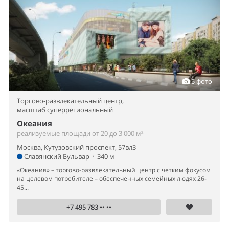
5 фото
Торгово-развлекательный центр,
масштаб суперрегиональный
Океания
реализуемые площади от 20 до 3 000 м²
Москва, Кутузовский проспект, 57вл3
Славянский Бульвар
•
340 м
«Океания» – торгово-развлекательный центр с четким фокусом
на целевом потребителе – обеспеченных семейных людях 26-
45...
+7 495 783 •• ••