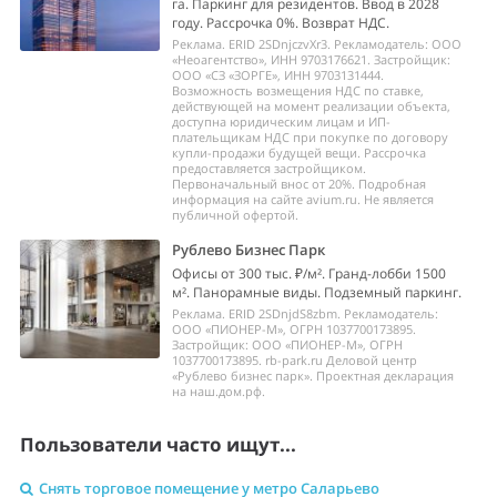
га. Паркинг для резидентов. Ввод в 2028
году. Рассрочка 0%. Возврат НДС.
Реклама. ERID 2SDnjczvXr3. Рекламодатель: ООО
«Неоагентство», ИНН 9703176621. Застройщик:
ООО «СЗ «ЗОРГЕ», ИНН 9703131444.
Возможность возмещения НДС по ставке,
действующей на момент реализации объекта,
доступна юридическим лицам и ИП-
плательщикам НДС при покупке по договору
купли-продажи будущей вещи. Рассрочка
предоставляется застройщиком.
Первоначальный внос от 20%. Подробная
информация на сайте avium.ru. Не является
публичной офертой.
Рублево Бизнес Парк
Офисы от 300 тыс. ₽/м². Гранд-лобби 1500
м². Панорамные виды. Подземный паркинг.
Реклама. ERID 2SDnjdS8zbm. Рекламодатель:
ООО «ПИОНЕР-М», ОГРН 1037700173895.
Застройщик: ООО «ПИОНЕР-М», ОГРН
1037700173895. rb-park.ru Деловой центр
«Рублево бизнес парк». Проектная декларация
на наш.дом.рф.
Пользователи часто ищут...
Снять торговое помещение у метро Саларьево