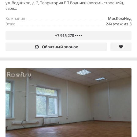
ул. Водников, д. 2, Территория БП Водники (восемь строений),
своя...
Компания
МосКомНед
Этаж
2-й этаж из 3
+7 915 278 •• ••
Обратный звонок