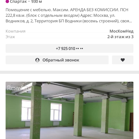
Спартак
•
930 м
Помещение с мебелью. Максим. АРЕНДА БЕЗ КОМИССИИ. ПСН
222,8 кв.м. (блок с отдельным входом) Адрес: Москва, ул.
Водников, д. 2, Территория БП Водники (восемь строений), своя...
Компания
МосКомНед
Этаж
2-й этаж из 3
+7 925 010 •• ••
Обратный звонок