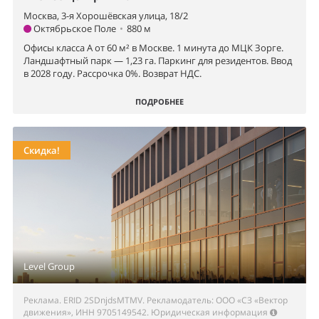
Москва, 3-я Хорошёвская улица, 18/2
Октябрьское Поле
•
880 м
Офисы класса А от 60 м² в Москве. 1 минута до МЦК Зорге.
Ландшафтный парк — 1,23 га. Паркинг для резидентов. Ввод
в 2028 году. Рассрочка 0%. Возврат НДС.
ПОДРОБНЕЕ
Скидка!
Level Group
Реклама. ERID 2SDnjdsMTMV. Рекламодатель: ООО «СЗ «Вектор
движения», ИНН 9705149542.
Юридическая информация