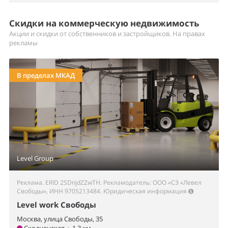
Скидки на коммерческую недвижимость
Акции и скидки от собственников и застройщиков. На правах
рекламы
В пределах МКАД
Level Group
Реклама. ERID 2SDnjdZZwTH. Рекламодатель: ООО «СЗ «Левел
Свободы», ИНН 9705213484.
Юридическая информация
Level work Свободы
Москва, улица Свободы, 35
Сходненская
•
1.3 км