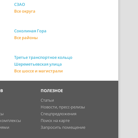
СЗАО
Все округа
Соколиная Гора
Все районы
Третье транспортное кольцо
Шереметьевская улица
Все шоссе и магистрали
ОВ
ПОЛЕЗНОЕ
Статьи
Новости, пресс-релизы
сы
Спецпредложения
 комплексы
Поиск на карте
ниями
Запросить помещение