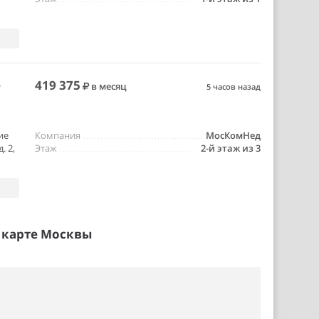
е
419 375
в месяц
5 часов назад
ие
Компания
МосКомНед
. 2,
Этаж
2-й этаж из 3
 карте Москвы