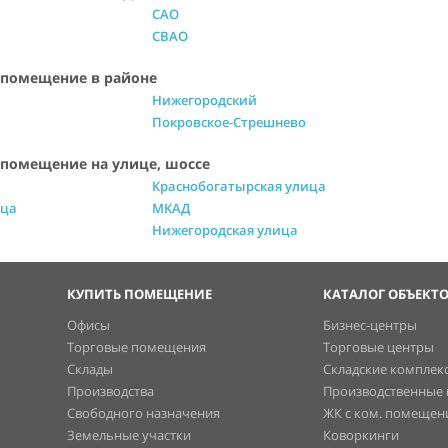
САО
СВАО
 помещение в районе
Нижегородский
Покровское-Стрешнево
 помещение на улице, шоссе
Краснобогатырская улица
ица
МКАД
Нижегородская улица
КУПИТЬ ПОМЕЩЕНИЕ
КАТАЛОГ ОБЪЕКТ
Офисы
Бизнес-центры
Торговые помещения
Торговые центры
Склады
Складские комплек
Производства
Производственные
Свободного назначения
ЖК с ком. помеще
Земельные участки
Коворкинги