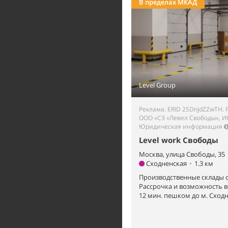
В пределах МКАД
Level Group
Реклама. ERID 2SDnjdZZwTH. 
ООО «СЗ «Левел Свободы», И
Юридическая информация
Level work Свободы
Москва, улица Свободы, 35
Сходненская
•
1.3 км
Производственные склады о
Рассрочка и возможность 
12 мин. пешком до м. Сходн