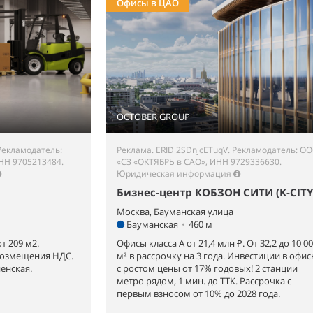
Офисы в ЦАО
OCTOBER GROUP
Рекламодатель:
Реклама. ERID 2SDnjcETuqV. Рекламодатель: О
НН 9705213484.
«СЗ «ОКТЯБРЬ в САО», ИНН 9729336630.
Юридическая информация
Бизнес-центр КОБЗОН СИТИ (K-CITY
Москва, Бауманская улица
Бауманская
•
460 м
т 209 м2.
Офисы класса А от 21,4 млн ₽. От 32,2 до 10 0
возмещения НДС.
м² в рассрочку на 3 года. Инвестиции в офи
енская.
с ростом цены от 17% годовых! 2 станции
метро рядом, 1 мин. до ТТК. Рассрочка с
первым взносом от 10% до 2028 года.