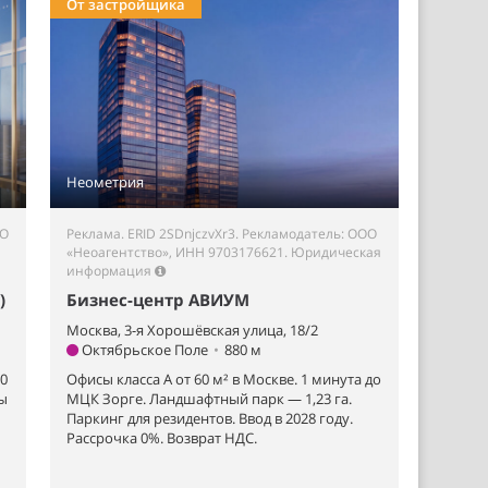
От застройщика
Неометрия
ОО
Реклама. ERID 2SDnjczvXr3. Рекламодатель: ООО
«Неоагентство», ИНН 9703176621.
Юридическая
информация
)
Бизнес-центр АВИУМ
Москва, 3-я Хорошёвская улица, 18/2
Октябрьское Поле
•
880 м
00
Офисы класса А от 60 м² в Москве. 1 минута до
сы
МЦК Зорге. Ландшафтный парк — 1,23 га.
Паркинг для резидентов. Ввод в 2028 году.
Рассрочка 0%. Возврат НДС.