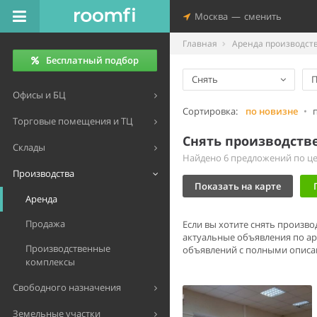
Москва
—
сменить
Главная
Аренда производст
Бесплатный подбор
Снять
П
Офисы и БЦ
Сортировка:
по новизне
•
Торговые помещения и ТЦ
Снять производств
Склады
Найдено 6 предложений по цен
Производства
Показать на карте
Аренда
Продажа
Если вы хотите снять произв
актуальные объявления по ар
Производственные
объявлений с полными описан
комплексы
Свободного назначения
Земельные участки