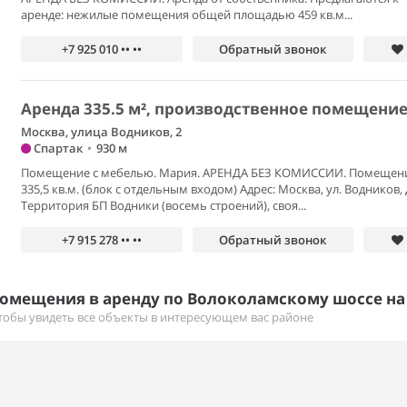
аренде: нежилые помещения общей площадью 459 кв.м...
+7 925 010 •• ••
Обратный звонок
Аренда 335.5 м², производственное помещени
Москва, улица Водников, 2
Спартак
•
930 м
Помещение с мебелью. Мария. АРЕНДА БЕЗ КОМИССИИ. Помещен
335,5 кв.м. (блок с отдельным входом) Адрес: Москва, ул. Водников, д
Территория БП Водники (восемь строений), своя...
+7 915 278 •• ••
Обратный звонок
омещения в аренду по Волоколамскому шоссе на
тобы увидеть все объекты в интересующем вас районе