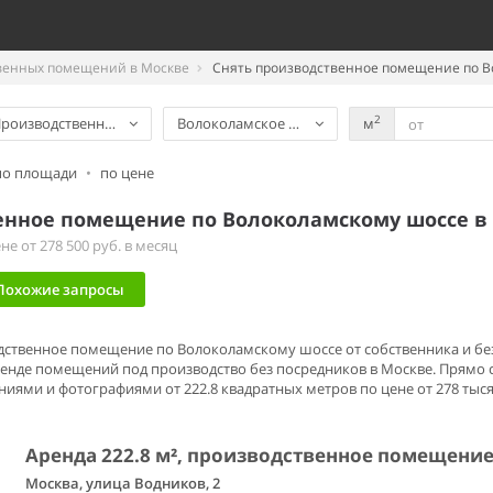
венных помещений в Москве
Снять производственное помещение по В
2
роизводственное помещение
Волоколамское шоссе
м
по площади
•
по цене
енное помещение по Волоколамскому шоссе в
е от 278 500 руб. в месяц
Похожие запросы
одственное помещение по Волоколамскому шоссе от собственника и без
енде помещений под производство без посредников в Москве. Прямо
иями и фотографиями от 222.8 квадратных метров по цене от 278 тыся
Аренда 222.8 м², производственное помещени
Москва, улица Водников, 2