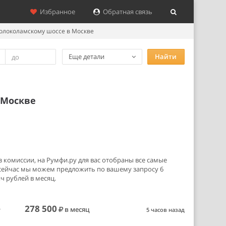
Избранное
Обратная связь
олоколамскому шоссе в Москве
Еще детали
Найти
 Москве
 комиссии, на Румфи.ру для вас отобраны все самые
 сейчас мы можем предложить по вашему запросу 6
ч рублей в месяц.
е
278 500
в месяц
5 часов назад