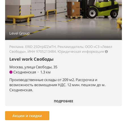
Level Group
Реклама. ERID 2SDnjdZZwTH. Рекламодатель: ООО «СЗ «Левел
Свободы», ИНН 9705213484.
Юридическая информация
Level work Свободы
Москва, улица Свободы, 35
Сходненская
•
1.3 км
Производственные склады от 209 м2. Рассрочка и
возможность возмещения НДС. 12 мин. пешком до м.
Сходненская.
ПОДРОБНЕЕ
Акции и скидки