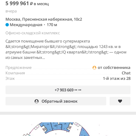
5 999 961
в месяц
вчера
Москва, Пресненская набережная, 10с2
Международная
•
170 м
Офисно-складской комплекс
Сдается помещение бывшего супермаркета
&lt;strong&gt;Мираторг&lt;/strong&gt; площадью 1243 кв. м в
атриуме башни &lt;strong&gt;IQ квартал&lt;/strong&gt; — одном
из самых заметных...
Предложение
от собственника
Компания
Chat
Этаж
1-й этаж из 28
+7 903 669 •• ••
Обратный звонок