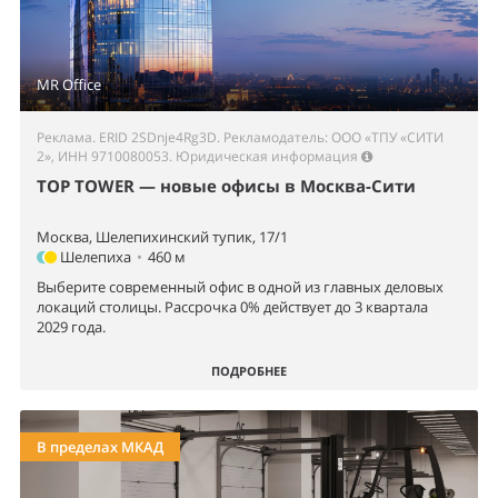
MR Office
Реклама. ERID 2SDnje4Rg3D. Рекламодатель: ООО «ТПУ «СИТИ
2», ИНН 9710080053.
Юридическая информация
TOP TOWER — новые офисы в Москва-Сити
Москва, Шелепихинский тупик, 17/1
Шелепиха
•
460 м
Выберите современный офис в одной из главных деловых
локаций столицы. Рассрочка 0% действует до 3 квартала
2029 года.
ПОДРОБНЕЕ
В пределах МКАД