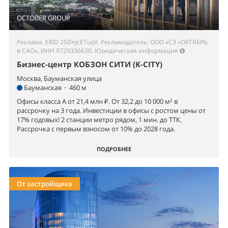
OCTOBER GROUP
Реклама. ERID 2SDnjcETuqV. Рекламодатель: ООО «СЗ «ОКТЯБРЬ
в САО», ИНН 9729336630.
Юридическая информация
Бизнес-центр КОБЗОН СИТИ (K-CITY)
Москва, Бауманская улица
Бауманская
•
460 м
Офисы класса А от 21,4 млн ₽. От 32,2 до 10 000 м² в
рассрочку на 3 года. Инвестиции в офисы с ростом цены от
17% годовых! 2 станции метро рядом, 1 мин. до ТТК.
Рассрочка с первым взносом от 10% до 2028 года.
ПОДРОБНЕЕ
От застройщика