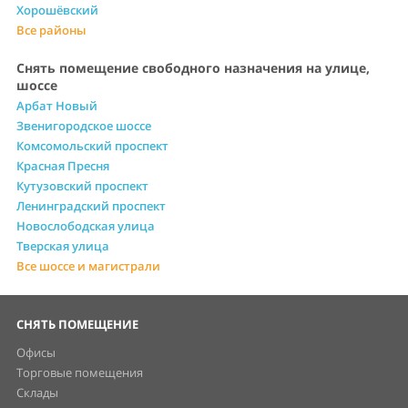
Хорошёвский
Все районы
Снять помещение свободного назначения на улице,
шоссе
Арбат Новый
Звенигородское шоссе
Комсомольский проспект
Красная Пресня
Кутузовский проспект
Ленинградский проспект
Новослободская улица
Тверская улица
Все шоссе и магистрали
СНЯТЬ ПОМЕЩЕНИЕ
Офисы
Торговые помещения
Склады