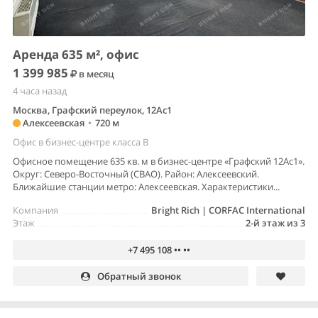
Аренда 635 м², офис
1 399 985
в месяц
4 часа назад
Москва, Графский переулок, 12Ас1
Алексеевская
•
720 м
Офис в бизнес-центре класса B
Офисное помещение 635 кв. м в бизнес-центре «Графский 12Ас1».
Округ: Северо-Восточный (СВАО). Район: Алексеевский.
Ближайшие станции метро: Алексеевская. Характеристики...
Компания
Bright Rich | CORFAC International
Этаж
2-й этаж из 3
+7 495 108 •• ••
Обратный звонок