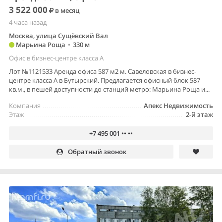
3 522 000
в месяц
4 часа назад
Москва, улица Сущёвский Вал
Марьина Роща
•
330 м
Офис в бизнес-центре класса A
Лот №1121533 Аренда офиса 587 м2 м. Савеловская в бизнес-
центре класса А в Бутырский. Предлагается офисный блок 587
кв.м., в пешей доступности до станций метро: Марьина Роща и...
Компания
Апекс Недвижимость
Этаж
2-й этаж
+7 495 001 •• ••
Обратный звонок