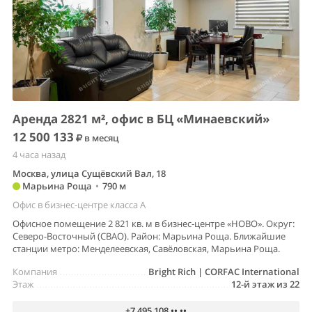
Аренда 2821 м², офис в БЦ «Минаевский»
12 500 133
в месяц
4 часа назад
Москва, улица Сущёвский Вал, 18
Марьина Роща
•
790 м
Офис в бизнес-центре класса A
Офисное помещение 2 821 кв. м в бизнес-центре «НОВО». Округ:
Северо-Восточный (СВАО). Район: Марьина Роща. Ближайшие
станции метро: Менделеевская, Савёловская, Марьина Роща.
Компания
Bright Rich | CORFAC International
Этаж
12-й этаж из 22
+7 495 108 •• ••