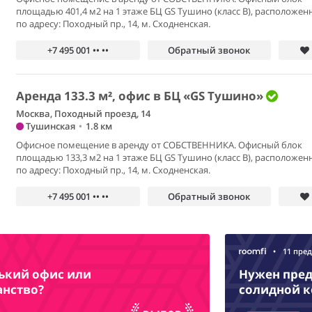
площадью 401,4 м2 на 1 этаже БЦ GS Тушино (класс В), расположен
по адресу: Походный пр., 14, м. Сходненская.
+7 495 001 •• ••
Обратный звонок
Аренда 133.3 м², офис в БЦ «GS Тушино»
Москва, Походный проезд, 14
Тушинская
•
1.8 км
Офисное помещение в аренду от СОБСТВЕННИКА. Офисный блок
площадью 133,3 м2 на 1 этаже БЦ GS Тушино (класс В), расположен
по адресу: Походный пр., 14, м. Сходненская.
+7 495 001 •• ••
Обратный звонок
•
11 пре
нький офис или
Нужен пред
анство?
солидной 