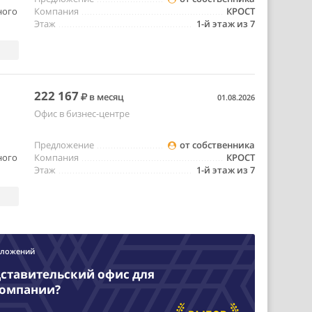
ного
Компания
КРОСТ
Этаж
1-й этаж из 7
222 167
в месяц
01.08.2026
Офис в бизнес-центре
Предложение
от собственника
ного
Компания
КРОСТ
Этаж
1-й этаж из 7
дложений
ставительский офис для
компании?