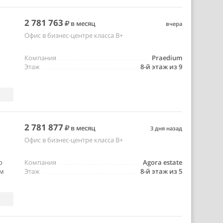
2 781 763
в месяц
вчера
Офис в бизнес-центре класса B+
Компания
Praedium
Этаж
8-й этаж из 9
2 781 877
в месяц
3 дня назад
Офис в бизнес-центре класса B+
о
Компания
Agora estate
-м
Этаж
8-й этаж из 5