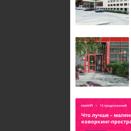
•
13 предложений
Что лучше – мале
коворкинг-простр