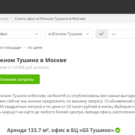
оскве
Снять офис в Южном Тушино в Москве
2
Офис
в Южном Тушино
м
по площади
•
по цене
жном Тушино в Москве
не от 53 958 руб. в месяц
Похожие запросы
 Южном Тушино в Москве, на Roomfi.ru опубликованы все самые выго
мо сейчас мы можем предложить по вашему запросу 13 объявлений о
5 квадратных метров и по цене от 53 тысяч рублей в месяц. Выбирая 
 маршут на карте до любого бизнес-центра. Аренда офиса, расположе
Аренда 133.7 м², офис в БЦ «GS Тушино»