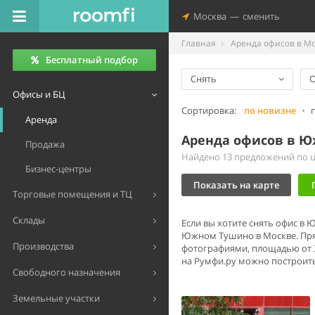
Москва
—
сменить
Главная
Аренда офисов в М
Бесплатный подбор
Снять
Офисы и БЦ
Сортировка:
по новизне
•
Аренда
Аренда офисов в Ю
Продажа
Найдено 13 предложений по це
Бизнес-центры
Показать на карте
Торговые помещения и ТЦ
Склады
Если вы хотите снять офис в
Южном Тушино в Москве. Пря
Производства
фотографиями, площадью от 3
на Румфи.ру можно построить
Свободного назначения
Земельные участки