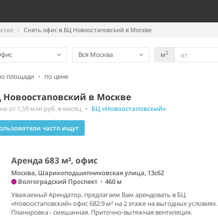
оскве
Снять офис в БЦ Новоостаповский в Москве
2
Офис
Вся Москва
м
по площади
•
по цене
Ц Новоостаповский в Москве
е от 1,59 млн руб. в месяц
•
БЦ «Новоостаповский»
ользователи часто ищут
Аренда 683 м², офис
Москва, Шарикоподшипниковская улица, 13с62
Волгоградский Проспект
•
460 м
Уважаемый Арендатор, предлагаем Вам арендовать в БЦ
«Новоостаповский» офис 682.9 м² на 2 этаже на выгодных условиях.
Планировка - смешанная. Приточно-вытяжная вентиляция.