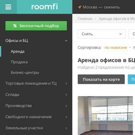
Москва
—
сменить
Главная
Аренда офисов в М
Бесплатный подбор
Снять
Офисы и БЦ
Сортировка:
по новизне
•
Аренда
Аренда офисов в Б
Продажа
Найдено 2 предложения по цен
Бизнес-центры
Показать на карте
П
Торговые помещения и ТЦ
Склады
Производства
Свободного назначения
Земельные участки