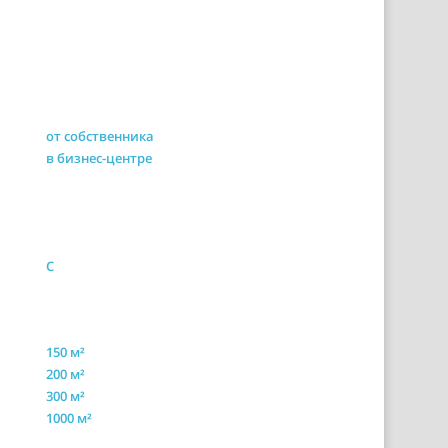
от собственника
в бизнес-центре
C
150 м²
200 м²
300 м²
1000 м²