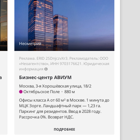
Неометрия
Реклама. ERID 2SDnjczvXr3. Рекламодатель: ООО
«Неоагентство», ИНН 9703176621.
Юридическая
информация
а
Бизнес-центр АВИУМ
Москва, 3-я Хорошёвская улица, 18/2
Октябрьское Поле
•
880 м
Офисы класса А от 60 м² в Москве. 1 минута до
МЦК Зорге. Ландшафтный парк — 1,23 га.
Паркинг для резидентов. Ввод в 2028 году.
Рассрочка 0%. Возврат НДС.
ПОДРОБНЕЕ