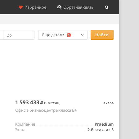
Избранное
Обратная связь
Еще детали
Найти
1
1 593 433
в месяц
вчера
Офис в бизнес-центре класса B+
Компания
Praedium
Этаж
2-й этаж из 5