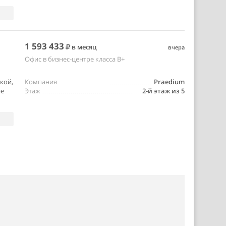
1 593 433
в месяц
вчера
Офис в бизнес-центре класса B+
кой,
Компания
Praedium
ие
Этаж
2-й этаж из 5