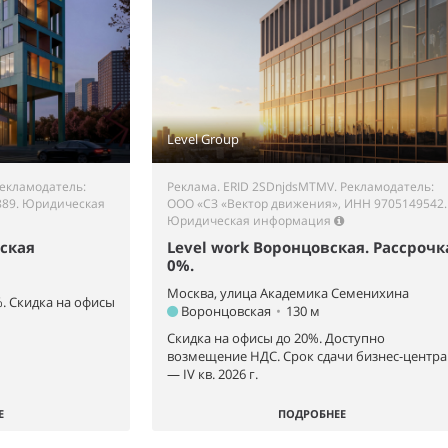
Level Group
Рекламодатель:
Реклама. ERID 2SDnjdsMTMV. Рекламодатель:
889.
Юридическая
ООО «СЗ «Вектор движения», ИНН 9705149542.
Юридическая информация
ская
Level work Воронцовская. Рассрочк
0%.
Москва, улица Академика Семенихина
%. Скидка на офисы
Воронцовская
•
130 м
Скидка на офисы до 20%. Доступно
возмещение НДС. Срок сдачи бизнес-центра
— IV кв. 2026 г.
Е
ПОДРОБНЕЕ