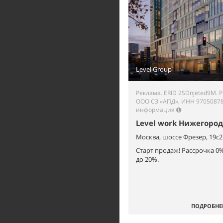
Level Group
Реклама. ERID 2SDnjeted9M. 
ООО СЗ «АПД», ИНН 9705087
информация
Level work Нижегород
Москва, шоссе Фрезер, 19с2
Старт продаж! Рассрочка 0
до 20%.
ПОДРОБНЕ