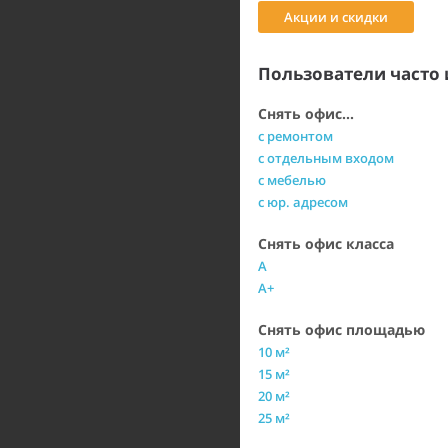
Акции и скидки
Пользователи часто 
Снять офис...
с ремонтом
с отдельным входом
с мебелью
с юр. адресом
Снять офис класса
A
A+
Снять офис площадью
10 м²
15 м²
20 м²
25 м²