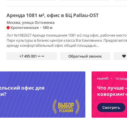
Аренда 1081 м², офис в БЦ Pallau-OST
Москва, улица Остоженка
Кропоткинская
•
580 м
Лот №1082627 Аренда помещения 1081 м2 под офис, рабочее место
Парк культуры в бизнес-центре класса В в Хамовники. Предлагается
аренду комфортабельный офис общей площадью...
+7 495 001 •• ••
Обратный звонок
•
13 пре
ельский офис для
Что лучше 
ии?
коворкинг-
Смотреть