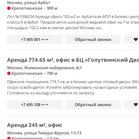
Москва, улица Арбат
Кропоткинская
•
900 м
Лот №1098234 Аренда офиса 103 м2 м. Арбатская АПЛ в бизнес-цент
класса А в Арбат. Предлагается шикарный видовой офис на 7-м эта
площадью 102.2 квм в самом центре Москвы на...
+7 495 001 •• ••
Обратный звонок
Аренда 774.65 м², офис в БЦ «Голутвинский Дв
Москва, Якиманская набережная, 4с1
Кропоткинская
•
780 м
Офисное помещение 774.7 кв. м в бизнес-центре «Новый двор». Об
скоро освободится. Успейте забронировать на выгодных условиях.
Готовность ко въезду уточняется по запросу.
+7 495 108 •• ••
Обратный звонок
Аренда 245 м², офис
Москва, улица Тимура Фрунзе, 11с13
Кропоткинская
•
1.5 км