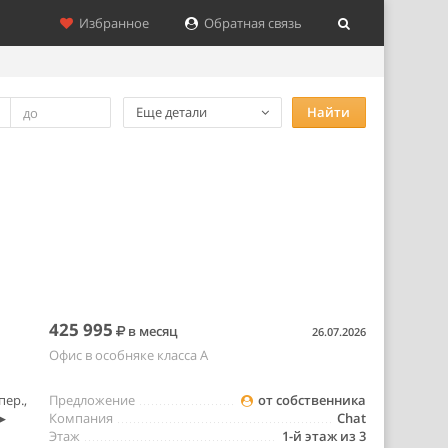
Избранное
Обратная связь
Еще детали
Найти
425 995
в месяц
26.07.2026
Офис в особняке класса A
ер.,
Предложение
от собственника
▶
Компания
Chat
Этаж
1-й этаж из 3