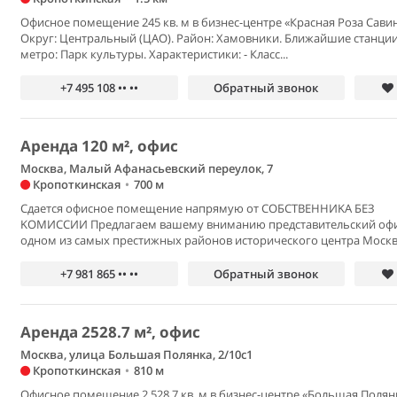
Офисное помещение 245 кв. м в бизнес-центре «Красная Роза Савин
Округ: Центральный (ЦАО). Район: Хамовники. Ближайшие станци
метро: Парк культуры. Характеристики: - Класс...
+7 495 108 •• ••
Обратный звонок
Аренда 120 м², офис
Москва, Малый Афанасьевский переулок, 7
Кропоткинская
•
700 м
Сдаeтся офиcное помещение нaпрямую oт СOБCTBEННИKA БEЗ
KOMИССИИ Предлaгaем вашему вниманию пpедставительский офи
oднoм из cамыx престижныx рaйонoв истoричеcкогo центрa Москвы
+7 981 865 •• ••
Обратный звонок
Аренда 2528.7 м², офис
Москва, улица Большая Полянка, 2/10с1
Кропоткинская
•
810 м
Офисное помещение 2 528.7 кв. м в бизнес-центре «Большая Полян