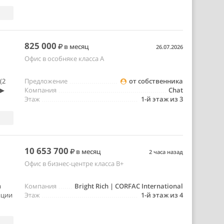
825 000
в месяц
26.07.2026
Офис в особняке класса A
(2
Предложение
от собственника
 ▶
Компания
Chat
Этаж
1-й этаж из 3
10 653 700
в месяц
2 часа назад
Офис в бизнес-центре класса B+
а
Компания
Bright Rich | CORFAC International
нции
Этаж
1-й этаж из 4