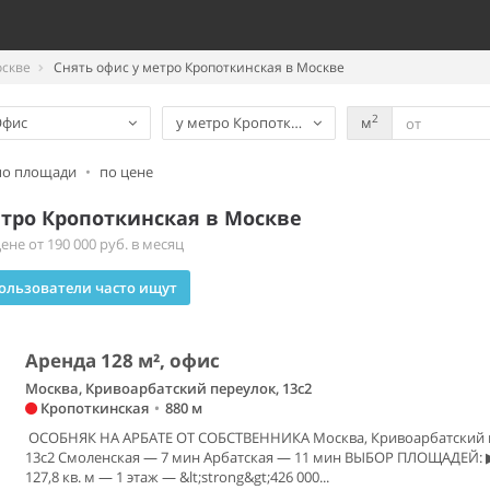
оскве
Снять офис у метро Кропоткинская в Москве
2
Офис
у метро Кропоткинская
м
по площади
•
по цене
етро Кропоткинская в Москве
не от 190 000 руб. в месяц
ользователи часто ищут
Аренда 128 м², офис
Москва, Кривоарбатский переулок, 13с2
Кропоткинская
•
880 м
️ ОСОБНЯК НА АРБАТЕ ОТ СОБСТВЕННИКА Москва, Кривоарбатский п
13с2 Смоленская — 7 мин Арбатская — 11 мин ВЫБОР ПЛОЩАДЕЙ: 
127,8 кв. м — 1 этаж — &lt;strong&gt;426 000...