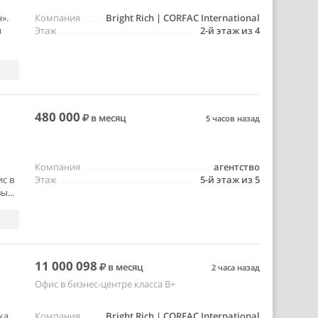
».
Компания
Bright Rich | CORFAC International
и
Этаж
2-й этаж из 4
480 000
в месяц
5 часов назад
Компания
агентство
c в
Этаж
5-й этаж из 5
...
11 000 098
в месяц
2 часа назад
Офис в бизнес-центре класса B+
ка
Компания
Bright Rich | CORFAC International