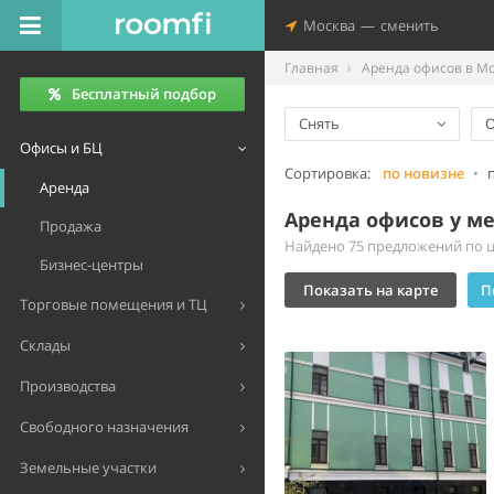
Москва
—
сменить
Главная
Аренда офисов в М
Бесплатный подбор
Снять
Офисы и БЦ
Сортировка:
по новизне
•
Аренда
Аренда офисов у м
Продажа
Найдено 75 предложений по це
Бизнес-центры
Показать на карте
П
Торговые помещения и ТЦ
Склады
Производства
Свободного назначения
Земельные участки