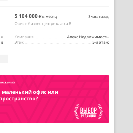
5 104 000
в месяц
3 часа назад
Офис в бизнес-центре класса B
 м.
Компания
Апекс Недвижимость
 в
Этаж
5-й этаж
дложений
– маленький офис или
пространство?