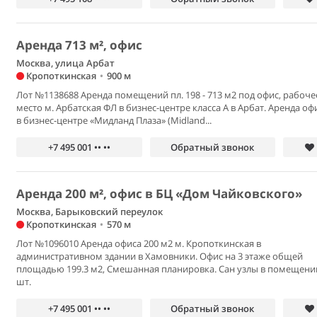
Аренда 713 м², офис
Москва, улица Арбат
Кропоткинская
•
900 м
Лот №1138688 Аренда помещений пл. 198 - 713 м2 под офис, рабоче
место м. Арбатская ФЛ в бизнес-центре класса А в Арбат. Аренда оф
в бизнес-центре «Мидланд Плаза» (Midland...
+7 495 001 •• ••
Обратный звонок
Аренда 200 м², офис в БЦ «Дом Чайковского»
Москва, Барыковский переулок
Кропоткинская
•
570 м
Лот №1096010 Аренда офиса 200 м2 м. Кропоткинская в
административном здании в Хамовники. Офис на 3 этаже общей
площадью 199.3 м2, Смешанная планировка. Сан узлы в помещени
шт.
+7 495 001 •• ••
Обратный звонок