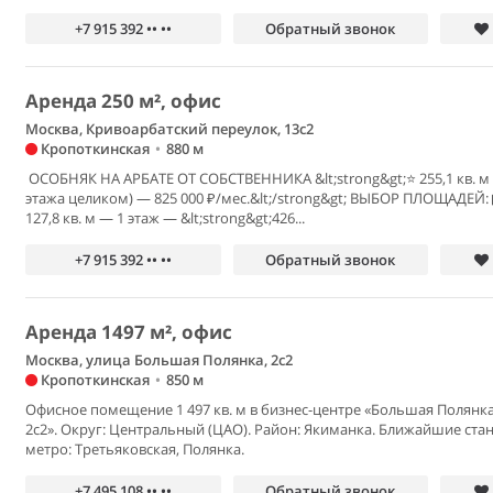
+7 915 392 •• ••
Обратный звонок
Аренда 250 м², офис
Москва, Кривоарбатский переулок, 13с2
Кропоткинская
•
880 м
️ ОСОБНЯК НА АРБАТЕ ОТ СОБСТВЕННИКА &lt;strong&gt;⭐ 255,1 кв. м 
этажа целиком) — 825 000 ₽/мес.&lt;/strong&gt; ВЫБОР ПЛОЩАДЕЙ:
127,8 кв. м — 1 этаж — &lt;strong&gt;426...
+7 915 392 •• ••
Обратный звонок
Аренда 1497 м², офис
Москва, улица Большая Полянка, 2с2
Кропоткинская
•
850 м
Офисное помещение 1 497 кв. м в бизнес-центре «Большая Полянк
2с2». Округ: Центральный (ЦАО). Район: Якиманка. Ближайшие ста
метро: Третьяковская, Полянка.
+7 495 108 •• ••
Обратный звонок