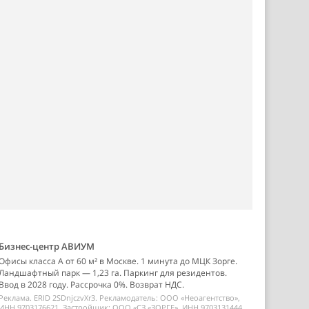
Бизнес-центр АВИУМ
Офисы класса А от 60 м² в Москве. 1 минута до МЦК Зорге.
Ландшафтный парк — 1,23 га. Паркинг для резидентов.
Ввод в 2028 году. Рассрочка 0%. Возврат НДС.
Реклама. ERID 2SDnjczvXr3. Рекламодатель: ООО «Неоагентство»,
ИНН 9703176621. Застройщик: ООО «СЗ «ЗОРГЕ», ИНН 9703131444.