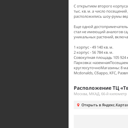
С открытием второго корпуса
тыс. кв. м. а число посещений
расположились шоу-румы вед
Еще одной достопримечатель
стал не имеющий аналогов сад
уникальных растений, включа
1 корпус - 49 140 кв. м.
2 корпус - 56 784 кв. м.
Совокупная площадь 105 924 к
Парковка: наземнаяПосещаемо
круглосуточноМагазины: 8 марта
Mcdonalds, Сбарро, KFC, Развл
Расположение ТЦ «Тв
Москва, МКАД, 66-й километр
Открыть в Яндекс.Карта