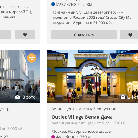
Мякинино
•
1.1 км
нтр люкс-класса
йший мировой ТЦ,
Признанный ‘Лучшим девелопперским
опинга...
проектом в России 2002 года’ Crocus City Mall
предлагает 2 уровня и 61 000 м2...
Связаться
13 фото
12 фо
ентр,
Аутлет-центр,
масштаб окружной
Outlet Village Белая Дача
реализуемые площади от 5 до 1 500 м²
до 3 000 м²
Москва, Новорязанское шоссе
, 27
Жулебино
•
760 м