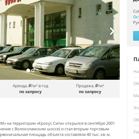
Со
Ос
Ру
П
На
Об
Аренда,
/м² в год
Продажа,
/м²
по запросу
по запросу
Ма
Эт
Об
» на территории «Крокус Сити» открылся в сентябре 2001
ечение с Волоколамским шоссе) и стал вторым торговым
Ре
рвоначальная площадь объекта составляла 40 тыс. кв. м.