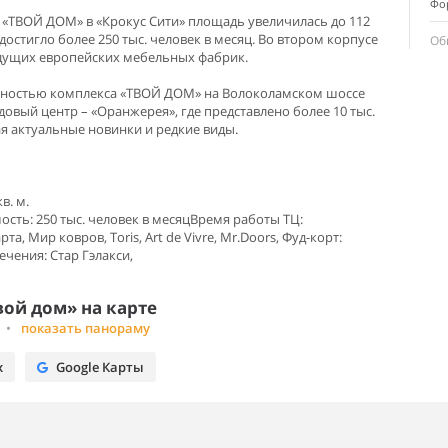
Фор
 «ТВОЙ ДОМ» в «Крокус Сити» площадь увеличилась до 112
 достигло более 250 тыс. человек в месяц. Во втором корпусе
Об
ущих европейских мебельных фабрик.
ностью комплекса «ТВОЙ ДОМ» на Волоколамском шоссе
овый центр – «Оранжерея», где представлено более 10 тыс.
я актуальные новинки и редкие виды.
в. м.
сть: 250 тыс. человек в месяцВремя работы ТЦ:
, Мир ковров, Toris, Art de Vivre, Mr.Doors, Фуд-корт:
ечения: Стар Гэлакси,
ой дом» на карте
•
показать панораму
х
Google Карты