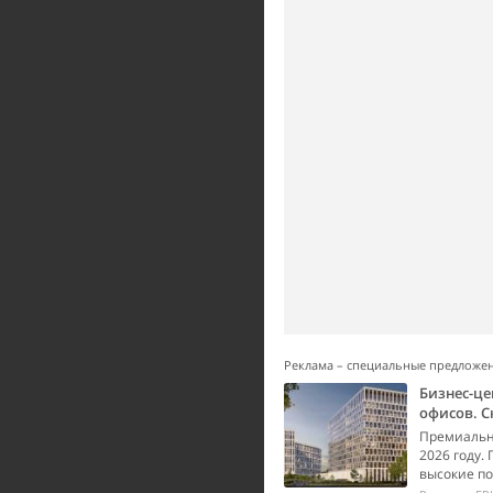
Реклама – специальные предложе
Бизнес-це
офисов. С
Премиальны
2026 году.
высокие по