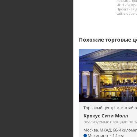
Реклама. ER
ИНН 7841050
Проектная 
сайте opus-b
Похожие торговые ц
Торговый центр,
масштаб 
Крокус Сити Молл
реализуемые площади по з
Москва, МКАД, 66-й киломе
Мякинино
•
1.1 км