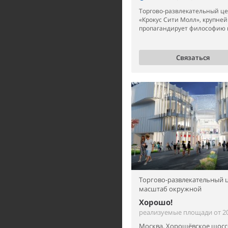
Торгово-развлекательный це
«Крокус Сити Молл», крупне
пропагандирует философию ш
Связаться
Торгово-развлекательный ц
масштаб окружной
Хорошо!
реализуемые площади от 20 
Москва, Хорошёвское шоссе