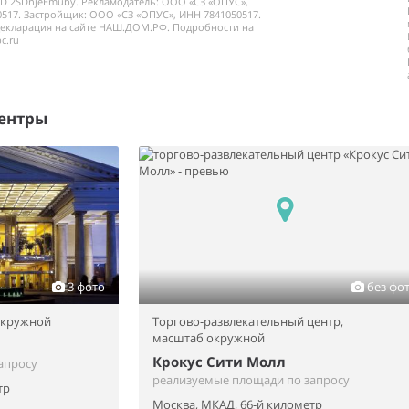
ID 2SDnjeEmuby. Рекламодатель: ООО «СЗ «ОПУС»,
517. Застройщик: ООО «СЗ «ОПУС», ИНН 7841050517.
декларация на сайте НАШ.ДОМ.РФ. Подробности на
c.ru
ентры
3 фото
без фо
окружной
Торгово-развлекательный центр,
масштаб окружной
Крокус Сити Молл
апросу
реализуемые площади по запросу
тр
Москва, МКАД, 66-й километр