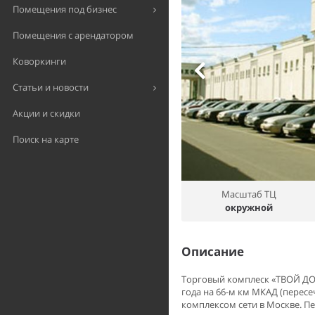
Помещения под бизнес
Помещения с арендатором
Коворкинги
Статьи и новости
Акции и скидки
Поиск на карте
Масштаб ТЦ
окружной
Описание
Торговый комплеск «ТВОЙ ДОМ
года на 66-м км МКАД (перес
комплексом сети в Москве. Пе