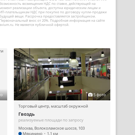
Возможность возмещения НДС по ставке, действующей на
момент реализации объекта, доступна юридическим лицам и
ИП-плательщикам НДС при покупке по договору купли-продажи
будущей вещи. Рассрочка предоставляется застройщиком.
Первоначальный внос от 20%. Подробная информация на сайте
avium.ru. Не является публичной офертой.
то
5 фото
Торговый центр,
масштаб окружной
Гвоздь
реализуемые площади по запросу
Москва, Волоколамское шоссе, 103
Мякинино
•
1.1 км