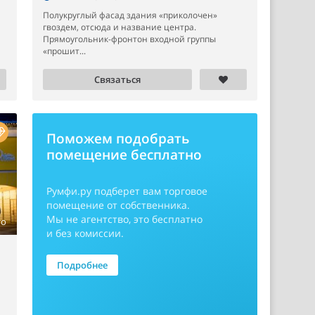
Полукруглый фасад здания «приколочен»
гвоздем, отсюда и название центра.
Прямоугольник-фронтон входной группы
«прошит...
Связаться
Поможем подобрать
помещение бесплатно
Румфи.ру
подберет вам торговое
помещение от собственника.
Мы не агентство, это бесплатно
то
и без комиссии.
Подробнее