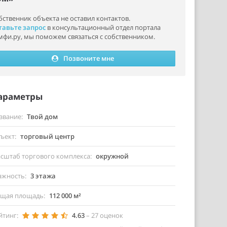
бственник объекта не оставил контактов.
тавьте запрос
в консультационный отдел портала
мфи.ру, мы поможем связаться с собственником.
Позвоните мне
араметры
звание
Твой дом
ъект
торговый центр
сштаб торгового комплекса
окружной
ажность
3 этажа
щая площадь
112 000 м²
йтинг
4.63
–
27
оценок