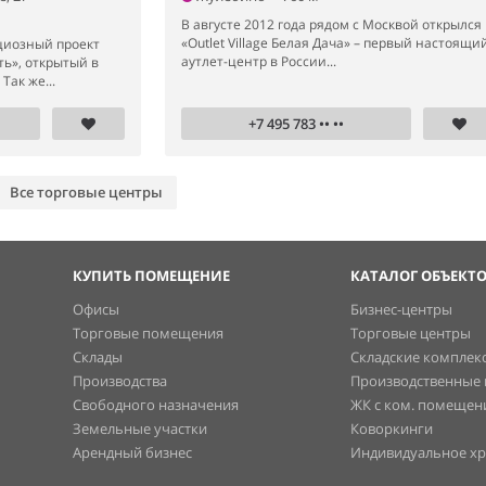
В августе 2012 года рядом с Москвой открылся
«Outlet Village Белая Дача» – первый настоящи
циозный проект
аутлет-центр в России...
ь», открытый в
Так же...
+7 495 783 •• ••
Все торговые центры
КУПИТЬ ПОМЕЩЕНИЕ
КАТАЛОГ ОБЪЕКТ
Офисы
Бизнес-центры
Торговые помещения
Торговые центры
Склады
Складские комплек
Производства
Производственные
Свободного назначения
ЖК с ком. помеще
Земельные участки
Коворкинги
Арендный бизнес
Индивидуальное х