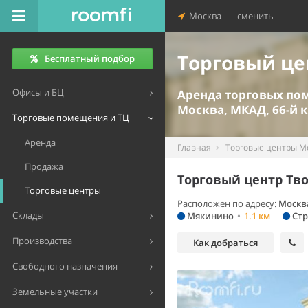
Москва
—
сменить
Торговый це
Бесплатный подбор
Офисы и БЦ
Аренда торговых п
Москва, МКАД, 66-й 
Торговые помещения и ТЦ
Аренда
Главная
Торговые центры М
Продажа
Торговый центр Тв
Торговые центры
Расположен по адресу:
Москв
Склады
Мякинино
•
1.1 км
Стр
Производства
Как добраться
Свободного назначения
Земельные участки