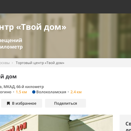
нтр «Твой дом»
омещений
километр
осквы
Торговый центр «Твой дом»
ой дом
а
,
МКАД, 66-й километр
огино
•
1.5 км
Волоколамская
•
2.4 км
В избранное
Поделиться
С
д