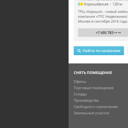
Хорошёвская
•
120 м
ТРЦ «Хорошо!» - новый амби
компании «ТПС Недвижимост
Москве в сентябре 2016 года. 
+7 495 783 •• ••
Найти по названию
СНЯТЬ ПОМЕЩЕНИЕ
Офисы
Торговые помещения
Склады
Производства
Свободного назначения
Земельные участки