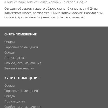
#
бизнес-парк
,
бизнес-центр
,
коворкинг
,
обзоры
,
офис
Сегодня объектом нашего обзора станет бизнес-парк «К2» на
Калужском шоссе, расположенный в Новой Москве. Рассмотрим
бизнес-парк детально и узнаем его плюсы и минусы.
СНЯТЬ ПОМЕЩЕНИЕ
Офисы
Торговые помещения
Склады
Производства
Свободного назначения
Земельные участки
КУПИТЬ ПОМЕЩЕНИЕ
Офисы
Торговые помещения
Склады
Производства
Свободного назначения