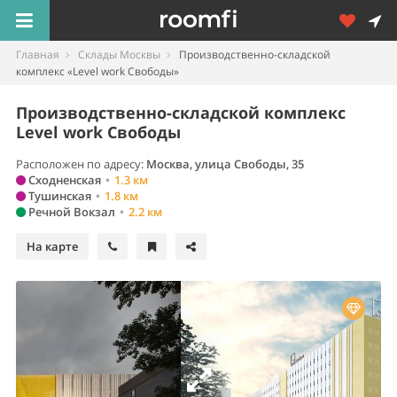
Главная
Склады Москвы
Производственно-складской
комплекс «Level work Свободы»
Производственно-складской комплекс
Level work Свободы
Расположен по адресу:
Москва
,
улица Свободы, 35
Сходненская
•
1.3 км
Тушинская
•
1.8 км
Речной Вокзал
•
2.2 км
На карте