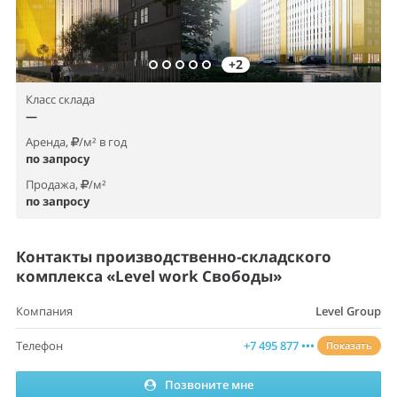
+2
Класс склада
—
Аренда,
/м² в год
по запросу
Продажа,
/м²
по запросу
Контакты производственно-складского
комплекса «Level work Свободы»
Компания
Level Group
Телефон
+7 495 877 •••
Показать
Позвоните мне