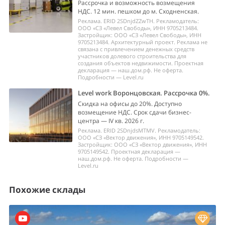
Рассрочка и возможность возмещения
НДС. 12 мин. пешком до м. Сходненская.
Реклама. ERID 2SDnjdZZwTH. Рекламодатель:
ООО «СЗ «Левел Свободы», ИНН 9705213484.
Застройщик: ООО «СЗ «Левел Свободы», ИНН
9705213484. Архитектурный проект. Реклама не
связана с привлечением денежных средств
участников долевого строительства для
создания объектов недвижимости. Проектная
декларация — наш.дом.рф. Не оферта.
Подробности — Level.ru
Level work Воронцовская. Рассрочка 0%.
Скидка на офисы до 20%. Доступно
возмещение НДС. Срок сдачи бизнес-
центра — IV кв. 2026 г.
Реклама. ERID 2SDnjdsMTMV. Рекламодатель:
ООО «СЗ «Вектор движения», ИНН 9705149542.
Застройщик: ООО «СЗ «Вектор движения», ИНН
9705149542. Проектная декларация —
наш.дом.рф. Не оферта. Подробности —
Level.ru
Похожие склады