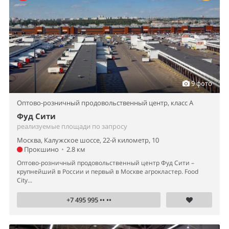
9 фото
Оптово-розничный продовольственный центр,
класс A
Фуд Сити
реализуемые площади по запросу
Москва, Калужское шоссе, 22-й километр, 10
Прокшино
•
2.8 км
Оптово-розничный продовольственный центр Фуд Сити –
крупнейший в России и первый в Москве агрокластер. Food
City...
+7 495 995 •• ••