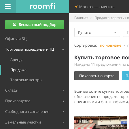
Москва
—
сменить
Главная
Продажа торговых 
Бесплатный подбор
Купить
Т
Офисы и БЦ
Сортировка:
по новизне
•
Торговые помещения и ТЦ
Купить торговое п
Аренда
Найдено 11 предложений по це
Продажа
Показать на карте
П
Торговые центры
Склады
Если вы хотите купить торго
объявления по продаже торг
Производства
описаниями и фотографиями, 
Свободного назначения
Земельные участки