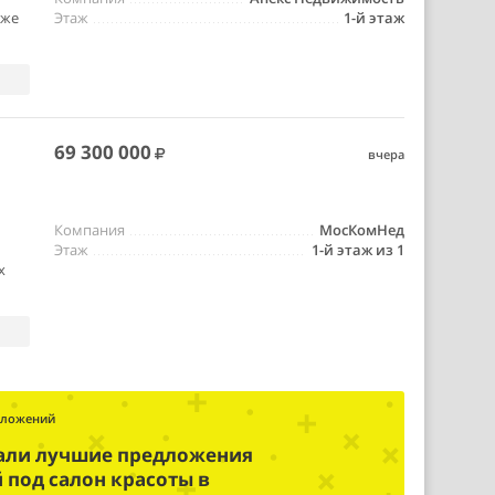
аже
Этаж
1-й этаж
69 300 000
вчера
Компания
МосКомНед
Этаж
1-й этаж из 1
х
дложений
али лучшие предложения
под салон красоты в