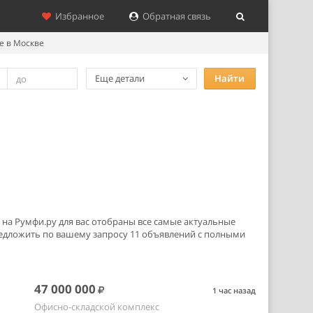
Избранное
Обратная связь
е в Москве
Еще детали
Найти
 на Румфи.ру для вас отобраны все самые актуальные
едложить по вашему запросу 11 объявлений с полными
47 000 000
1 час назад
Офисно-складской комплекс