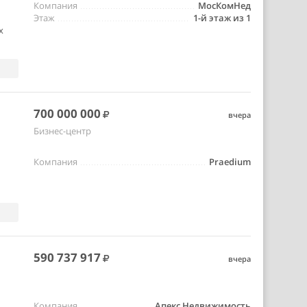
Компания
МосКомНед
Этаж
1-й этаж из 1
х
700 000 000
вчера
Бизнес-центр
Компания
Praedium
590 737 917
вчера
Компания
Апекс Недвижимость