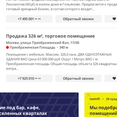
Локомотив (МЦК) в жилом доме в Гольяново. Предлагается к прод
готовый арендный бизнес, в состав которого входит...
+7 495 001 •• ••
Обратный звонок
Продажа 326 м², торговое помещение
Москва, улица Преображенский Вал, 17с90
Преображенская Площадь
•
340 м
Помещение с мебелью. Максим. 326,0 кв.м. ДВА ОДНОЭТАЖНЫХ
ЗДАНИЯ ВАО Цена 63 000 000 руб Округ / Метро ВАО / м.
Преображенская площадь Общая площадь объекта 326 квадратны
метра...
+7 925 010 •• ••
Обратный звонок
•
20 пре
е под бар, кафе,
Мы подобр
аселенных кварталах
помещений 