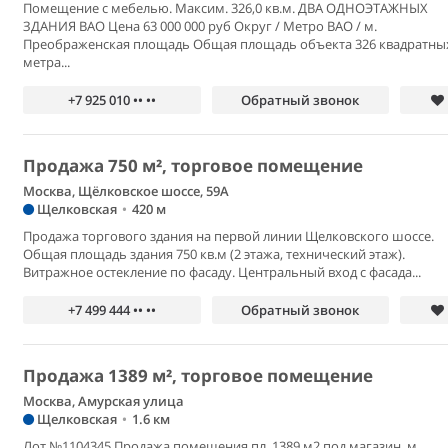
Помещение с мебелью. Максим. 326,0 кв.м. ДВА ОДНОЭТАЖНЫХ
ЗДАНИЯ ВАО Цена 63 000 000 руб Округ / Метро ВАО / м.
Преображенская площадь Общая площадь объекта 326 квадратны
метра...
+7 925 010 •• ••
Обратный звонок
Продажа 750 м², торговое помещение
Москва, Щёлковское шоссе, 59А
Щелковская
•
420 м
Продажа торгового здания на первой линии Щелковского шоссе.
Общая площадь здания 750 кв.м (2 этажа, технический этаж).
Витражное остекление по фасаду. Центральный вход с фасада...
+7 499 444 •• ••
Обратный звонок
Продажа 1389 м², торговое помещение
Москва, Амурская улица
Щелковская
•
1.6 км
Лот №1104345 Продажа помещения пл. 1389 м2 под магазин, м.