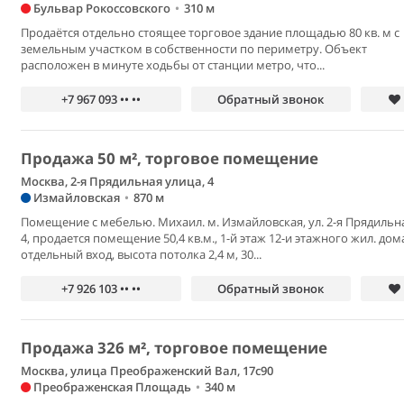
Бульвар Рокоссовского
•
310 м
Продаётся отдельно стоящее торговое здание площадью 80 кв. м с
земельным участком в собственности по периметру. Объект
расположен в минуте ходьбы от станции метро, что...
+7 967 093 •• ••
Обратный звонок
Продажа 50 м², торговое помещение
Москва, 2-я Прядильная улица, 4
Измайловская
•
870 м
Помещение с мебелью. Михаил. м. Измайловская, ул. 2-я Прядильна
4, продается помещение 50,4 кв.м., 1-й этаж 12-и этажного жил. дом
отдельный вход, высота потолка 2,4 м, 30...
+7 926 103 •• ••
Обратный звонок
Продажа 326 м², торговое помещение
Москва, улица Преображенский Вал, 17с90
Преображенская Площадь
•
340 м