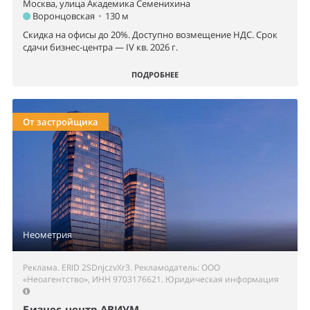
Москва, улица Академика Семенихина
Воронцовская
•
130 м
Скидка на офисы до 20%. Доступно возмещение НДС. Срок
сдачи бизнес-центра — IV кв. 2026 г.
ПОДРОБНЕЕ
От застройщика
Неометрия
Реклама. ERID 2SDnjczvXr3. Рекламодатель: ООО
«Неоагентство», ИНН 9703176621.
Юридическая информация
Бизнес-центр АВИУМ