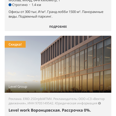
Москва, МКАД, 64-й километр, 1
Строгино
•
1.4 км
Офисы от 300 тыс. ₽/м². Гранд-лобби 1500 м². Панорамные
виды. Подземный паркинг.
ПОДРОБНЕЕ
Скидка!
Level Group
Реклама. ERID 2SDnjdsMTMV. Рекламодатель: ООО «СЗ «Вектор
движения», ИНН 9705149542.
Юридическая информация
Level work Воронцовская. Рассрочка 0%.