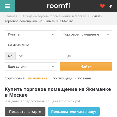
Главная
Продажа торговых помещений в Москве
Купить
торговое помещение на Якиманке в Москве
Купить
Торговое помещение
на Якиманке
2
м
Еще детали
Найти
Сортировка:
по новизне
•
по площади
•
по цене
Купить торговое помещение на Якиманке
в Москве
Найдено 3 предложения по цене от 99 млн руб.
Показать на карте
Пользователи часто ищут