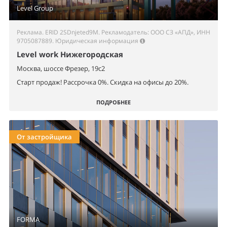
Level Group
Реклама. ERID 2SDnjeted9M. Рекламодатель: ООО СЗ «АПД», ИНН
9705087889.
Юридическая информация
Level work Нижегородская
Москва, шоссе Фрезер, 19с2
Старт продаж! Рассрочка 0%. Скидка на офисы до 20%.
ПОДРОБНЕЕ
От застройщика
FORMA