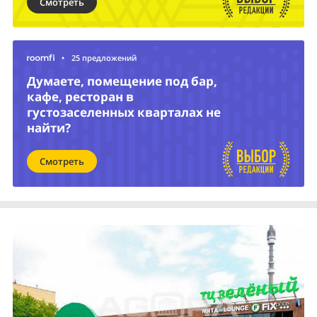
Смотреть
•
25 предложений
Думаете, помещение под бар,
кафе, ресторан в
густозаселенных кварталах не
найти?
Смотреть