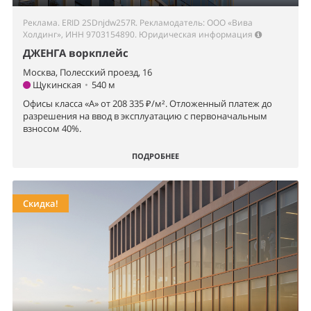
Реклама. ERID 2SDnjdw257R. Рекламодатель: ООО «Вива
Холдинг», ИНН 9703154890.
Юридическая информация
ДЖЕНГА воркплейс
Москва, Полесский проезд, 16
Щукинская
•
540 м
Офисы класса «А» от 208 335 ₽/м². Отложенный платеж до
разрешения на ввод в эксплуатацию с первоначальным
взносом 40%.
ПОДРОБНЕЕ
Скидка!