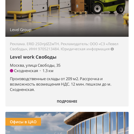
Level Group
Реклама. ERID 2SDnjdZZwTH. Рекламодатель: ООО «СЗ «Левел
Свободы», ИНН 9705213484.
Юридическая информация
Level work Свободы
Москва, улица Свободы, 35
Сходненская
•
1.3 км
Производственные склады от 209 м2. Рассрочка и
возможность возмещения НДС. 12 мин. пешком до м.
Сходненская.
ПОДРОБНЕЕ
Офисы в ЦАО