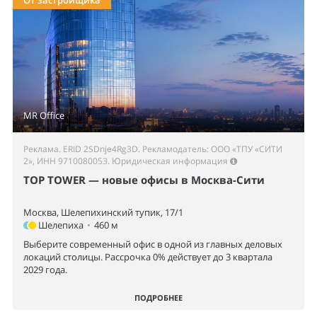
От застройщика
MR Office
Реклама. ERID 2SDnje4Rg3D. Рекламодатель: ООО «ТПУ «СИТИ
2», ИНН 9710080053.
Юридическая информация
TOP TOWER — новые офисы в Москва-Сити
Москва, Шелепихинский тупик, 17/1
Шелепиха
•
460 м
Выберите современный офис в одной из главных деловых
локаций столицы. Рассрочка 0% действует до 3 квартала
2029 года.
ПОДРОБНЕЕ