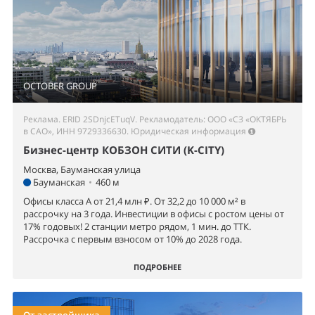
OCTOBER GROUP
Реклама. ERID 2SDnjcETuqV. Рекламодатель: ООО «СЗ «ОКТЯБРЬ
в САО», ИНН 9729336630.
Юридическая информация
Бизнес-центр КОБЗОН СИТИ (K-CITY)
Москва, Бауманская улица
Бауманская
•
460 м
Офисы класса А от 21,4 млн ₽. От 32,2 до 10 000 м² в
рассрочку на 3 года. Инвестиции в офисы с ростом цены от
17% годовых! 2 станции метро рядом, 1 мин. до ТТК.
Рассрочка с первым взносом от 10% до 2028 года.
ПОДРОБНЕЕ