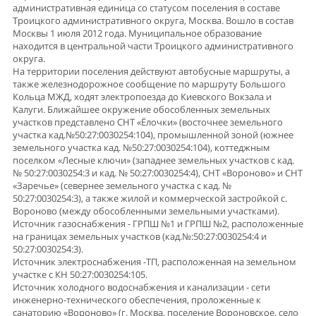
административная единица со статусом поселения в составе
Троицкого административного округа, Москва. Вошло в состав
Москвы 1 июля 2012 года. Муниципальное образование
находится в центральной части Троицкого административного
округа.
На территории поселения действуют автобусные маршруты, а
также железнодорожное сообщение по маршруту Большого
Кольца МЖД, ходят электропоезда до Киевского Вокзала и
Калуги. Ближайшее окружение обособленных земельных
участков представлено СНТ «Ёлочки» (восточнее земельного
участка кад.№50:27:0030254:104), промышленной зоной (южнее
земельного участка кад. №50:27:0030254:104), коттеджным
поселком «Лесные ключи» (западнее земельных участков с кад.
№ 50:27:0030254:3 и кад. № 50:27:0030254:4), СНТ «Вороново» и СНТ
«Заречье» (севернее земельного участка с кад. №
50:27:0030254:3), а также жилой и коммерческой застройкой с.
Вороново (между обособленными земельными участками).
Источник газоснабжения - ГРПШ №1 и ГРПШ №2, расположенные
на границах земельных участков (кад.№:50:27:0030254:4 и
50:27:0030254:3).
Источник электроснабжения -ТП, расположенная на земельном
участке с КН 50:27:0030254:105.
Источник холодного водоснабжения и канализации - сети
инженерно-технического обеспечения, проложенные к
санаторию «Вороново» (г. Москва, поселение Вороновское, село