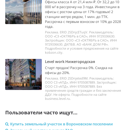
Офисы класса А от 21,4 млн ₽. От 32,2 до 10
000 м² в рассрочку на 3 года. Инвестиции в
офисы с ростом цены от 17% годовых! 2
станции метро рядом, 1 мин. до ТТК.
Рассрочка с первым взносом от 10% до 2028
года.
Реклама. ERID 2SDnjcETuqV. Рекламодатель:
ООО «СЗ «ОКТЯБРЬ в САО», ИНН 9729336630.
Застройщик: ООО «СЗ «ОКТЯБРЬ в САО», ИНН
9729336630. ДКПБВ. АО «БАНК ДОМ РФ».
Подробности и условия предложения на сайте
kobzon.city.
Level work Нижегородская
Старт продаж! Рассрочка 0%. Скидка на
офисы до 20%.
Реклама. ERID 2SDnjeted9M. Рекламодатель:
ООО СЗ «АПД», ИНН 9705087889. Застройщик:
ООО СЗ «АПД», ИНН 9705087889. Без
привлечения средств граждан и без заключения
ДДУ. Не оферта. Подробности на сайте
business.level.ru.
Пользователи часто ищут...
Купить земельный участок в Вороновском поселении