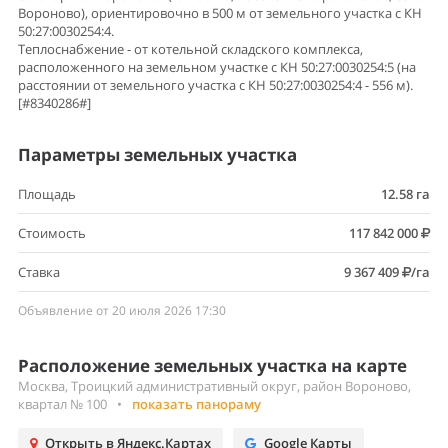
Вороново), ориентировочно в 500 м от земельного участка с КН
50:27:0030254:4.
Теплоснабжение - от котельной складского комплекса,
расположенного на земельном участке с КН 50:27:0030254:5 (на
расстоянии от земельного участка с КН 50:27:0030254:4 - 556 м).
[#8340286#]
Параметры земельных участка
Площадь
12.58 га
Стоимость
117 842 000
Ставка
9 367 409
/га
Объявление от 20 июля 2026 17:30
Расположение земельных участка на карте
Москва, Троицкий административный округ, район Вороново,
квартал № 100
•
показать панораму
Открыть в Яндекс.Картах
Google Карты