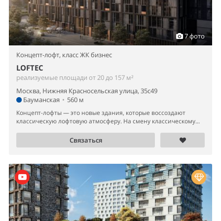
7 фото
Концепт-лофт,
класс ЖК бизнес
LOFTEC
реализуемые площади от 20 до 157 м²
Москва, Нижняя Красносельская улица, 35с49
Бауманская
•
560 м
Концепт-лофты — это новые здания, которые воссоздают
классическую лофтовую атмосферу. На смену классическому...
Связаться