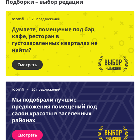
Подборки – выбор редации
•
25 предложений
Думаете, помещение под бар,
кафе, ресторан в
густозаселенных кварталах не
найти?
Смотреть
•
20 предложений
Мы подобрали лучшие
предложения помещений под
салон красоты в заселенных
районах
Смотреть