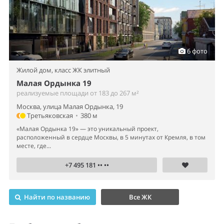
6 фото
Жилой дом,
класс ЖК элитный
Малая Ордынка 19
реализуемые площади от 183 до 267 м²
Москва, улица Малая Ордынка, 19
Третьяковская
•
380 м
«Малая Ордынка 19» — это уникальный проект,
расположенный в сердце Москвы, в 5 минутах от Кремля, в том
месте, где...
+7 495 181 •• ••
Найти по названию
Все ЖК