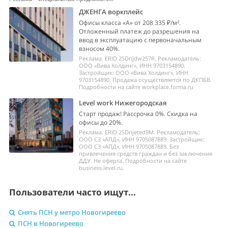
ДЖЕНГА воркплейс
Офисы класса «А» от 208 335 ₽/м².
Отложенный платеж до разрешения на
ввод в эксплуатацию с первоначальным
взносом 40%.
Реклама. ERID 2SDnjdw257R. Рекламодатель:
ООО «Вива Холдинг», ИНН 9703154890.
Застройщик: ООО «Вива Холдинг», ИНН
9703154890. Продажа осуществляется по ДКПБВ.
Подробности на сайте workplace.forma.ru
Level work Нижегородская
Старт продаж! Рассрочка 0%. Скидка на
офисы до 20%.
Реклама. ERID 2SDnjeted9M. Рекламодатель:
ООО СЗ «АПД», ИНН 9705087889. Застройщик:
ООО СЗ «АПД», ИНН 9705087889. Без
привлечения средств граждан и без заключения
ДДУ. Не оферта. Подробности на сайте
business.level.ru.
Пользователи часто ищут...
Снять ПСН у метро Новогиреево
ПСН в Новогиреево