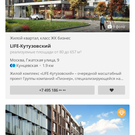
9 фото
Жилой квартал,
класс ЖК бизнес
LIFE-Кутузовский
реализуемые площади от 80 до 657 м²
Москва, Гжатская улица, 9
Кунцевская
•
1.9 км
Жилой комплекс «LIFE-Кутузовский» – очередной масштабный
проект Группы компаний «Пионер», специализирующейся на...
+7 495 186 •• ••