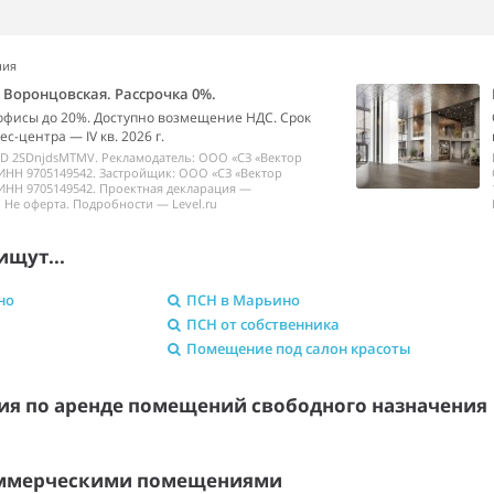
ния
k Воронцовская. Рассрочка 0%.
офисы до 20%. Доступно возмещение НДС. Срок
с-центра — IV кв. 2026 г.
ID 2SDnjdsMTMV. Рекламодатель: ООО «СЗ «Вектор
ИНН 9705149542. Застройщик: ООО «СЗ «Вектор
ИНН 9705149542. Проектная декларация —
 Не оферта. Подробности — Level.ru
ищут...
но
ПСН в Марьино
ПСН от собственника
Помещение под салон красоты
я по аренде помещений свободного назначени
оммерческими помещениями