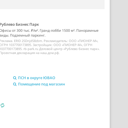
Рублево Бизнес Парк
Офисы от 300 тыс. ₽/м². Гранд-лобби 1500 м². Панорамные
виды. Подземный паркинг.
Реклама. ERID 2SDnjdS8zbm. Рекламодатель: ООО «ПИОНЕР-М»,
ОГРН 1037700173895. Застройщик: ООО «ПИОНЕР-М», ОГРН
1037700173895. rb-park.ru Деловой центр «Рублево бизнес парк».
Проектная декларация на наш.дом.рф.
ПСН в округе ЮВАО
Помещение под магазин
я