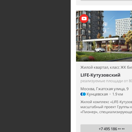
Жилой квартал,
класс ЖК би
LIFE-Кутузовский
реализуемые площади от 80
Москва, Гжатская улица, 9
Кунцевская
•
1.9 км
Жилой комплекс «LIFE-Кутузо
масштабный проект Группы 
«Пионер», специализирующей
+7 495 186 •• ••