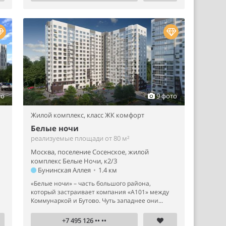
то
9 фото
Жилой комплекс,
класс ЖК комфорт
Белые ночи
реализуемые площади от 80 м²
Москва, поселение Сосенское, жилой
комплекс Белые Ночи, к2/3
Бунинская Аллея
•
1.4 км
«Белые ночи» – часть большого района,
который застраивает компания «А101» между
Коммунаркой и Бутово. Чуть западнее они...
+7 495 126 •• ••