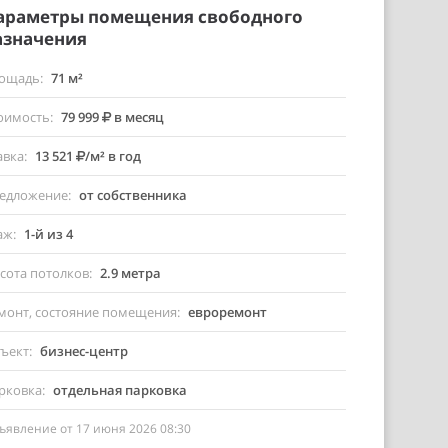
араметры помещения свободного
азначения
ощадь
71 м²
оимость
79 999
в месяц
авка
13 521
/м² в год
едложение
от собственника
аж
1-й из 4
сота потолков
2.9 метра
монт, состояние помещения
евроремонт
ъект
бизнес-центр
рковка
отдельная парковка
ъявление от 17 июня 2026 08:30