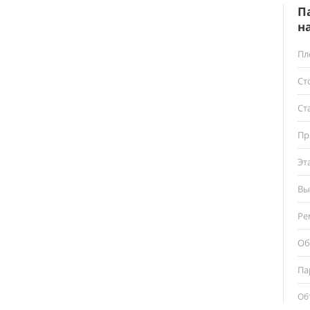
П
н
Пл
Ст
Ст
Пр
Эт
Вы
Ре
Об
Па
Об