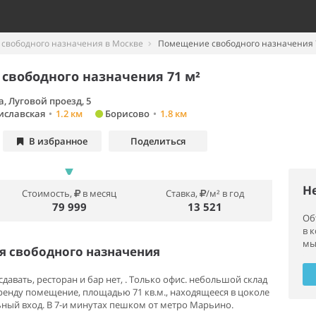
свободного назначения в Москве
Помещение свободного назначения 7
свободного назначения 71 м²
, Луговой проезд, 5
иславская
•
1.2 км
Борисово
•
1.8 км
В избранное
Поделиться
Н
Стоимость,
в месяц
Ставка,
/м² в год
79 999
13 521
Об
в 
мы
 свободного назначения
сдавать, ресторан и бар нет, . Только офис. небольшой склад
аренду помещение, площадью 71 кв.м., находящееся в цоколе
ьный вход. В 7-и минутах пешком от метро Марьино.