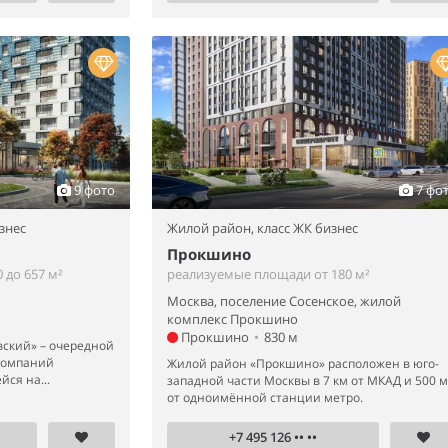
9 фото
7 фо
знес
Жилой район,
класс ЖК бизнес
Прокшино
 до 657 м²
реализуемые площади от 180 м²
Москва, поселение Сосенское, жилой
комплекс Прокшино
Прокшино
•
830 м
вский» – очередной
компаний
Жилой район «Прокшино» расположен в юго-
ся на...
западной части Москвы в 7 км от МКАД и 500 м
от одноимённой станции метро.
+7 495 126 •• ••