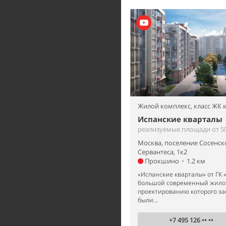
Жилой комплекс,
класс ЖК
Испанские кварталы
реализуемые площади от 50
Москва, поселение Сосенск
Сервантеса, 1к2
Прокшино
•
1.2 км
«Испанские кварталы» от ГК «
большой современный жилой
проектированию которого з
были...
+7 495 126 •• ••