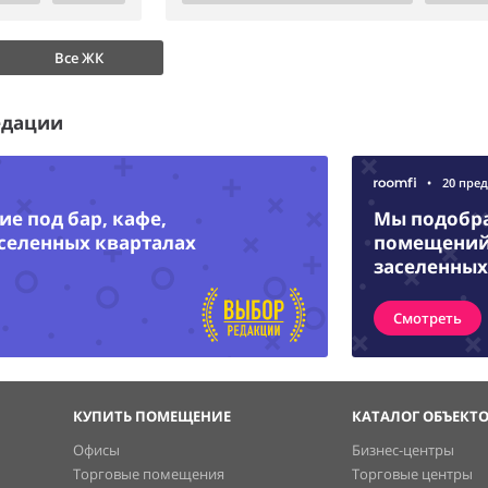
Все ЖК
едации
•
20 пре
е под бар, кафе,
Мы подобр
аселенных кварталах
помещений 
заселенных
Смотреть
КУПИТЬ ПОМЕЩЕНИЕ
КАТАЛОГ ОБЪЕКТ
Офисы
Бизнес-центры
Торговые помещения
Торговые центры