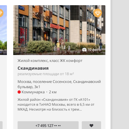
то
10 фото
Жилой комплекс,
класс ЖК комфорт
Скандинавия
реализуемые площади от 18 м²
Москва, поселение Сосенское, Скандинавский
бульвар, 3к1
Коммунарка
•
2 км
й
Жилой район «Скандинавия» от ГК «А101»
находится в ТиНАО Москвы, всего в 6,5 км от
МКАД. Несмотря на близость к трем...
+7 495 127 •• ••