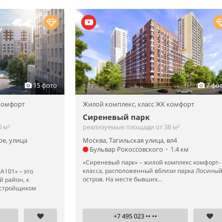
15 фото
7 фо
 комфорт
Жилой комплекс,
класс ЖК комфорт
Сиреневый парк
 м²
реализуемые площади от 38 м²
ое, улица
Москва, Тагильская улица, вл4
Бульвар Рокоссовского
•
1.4 км
«Сиреневый парк» – жилой комплекс комфорт-
класса, расположенный вблизи парка Лосины
А101» – это
остров. На месте бывших...
 район, к
астройщиком
+7 495 023 •• ••