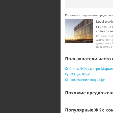
Реклама – специальные предложе
Level wor
Скидка на 
сдачи бизне
Реклама. ER
движения», 
движения», 
наш.дом.рф.
Пользователи часто 
Снять ПСН у метро Марьи
ПСН до 80 м²
Помещение под кафе
Похожие предложени
Популярные ЖК с к