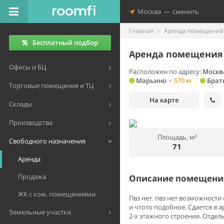
Москва
—
сменить
Главная
Аренда помещений 
Бесплатный подбор
Аренда помещения 
Офисы и БЦ
Расположен по адресу:
Москва
Марьино
•
570 м
Брат
Торговые помещения и ТЦ
На карте
Склады
Производства
Площадь, м²
Свободного назначения
71
Аренда
Продажа
Описание помещения
ЖК с ком. помещениями
Пвз нет. пвз нет возможности 
и чтото подобное. Сдается в 
Земельные участки
2-х этажного строения. Отдел