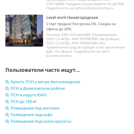
9703154890. Продажа осуществляется по ДКПБВ.
Подробности на сайте workplace.forma.ru
Level work Нижегородская
Старт продаж! Рассрочка 0%. Скидка на
офисы до 20%.
Реклама. ERID 2SDnjeted9M. Рекламодатель:
ООО СЗ «АПД», ИНН 9705087889. Застройщик:
ООО СЗ «АПД», ИНН 9705087889. Без
привлечения средств граждан и без заключения
ДДУ. Не оферта. Подробности на сайте
business.level.ru.
Пользователи часто ищут...
Купить ПСН у метро Автозаводская
ПСН в Даниловском районе
ПСН в округе ЮАО
ПСН до 150 м²
Помещение под магазин
Помещение под кафе
Помещение под салон красоты