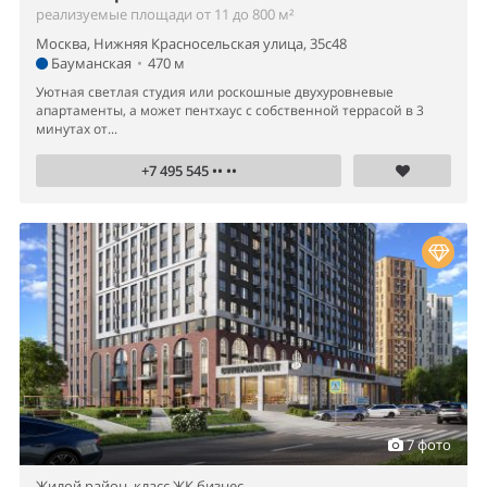
реализуемые площади от 11 до 800 м²
Москва, Нижняя Красносельская улица, 35с48
Бауманская
•
470 м
Уютная светлая студия или роскошные двухуровневые
апартаменты, а может пентхаус с собственной террасой в 3
минутах от...
+7 495 545 •• ••
7 фото
Жилой район,
класс ЖК бизнес