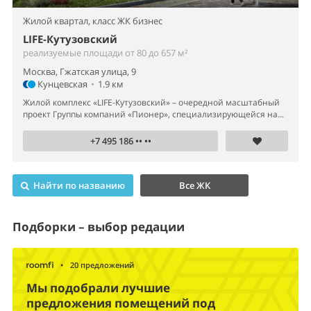
Жилой квартал,
класс ЖК бизнес
LIFE-Кутузовский
реализуемые площади от 80 до 657 м²
Москва, Гжатская улица, 9
Кунцевская
•
1.9 км
Жилой комплекс «LIFE-Кутузовский» – очередной масштабный
проект Группы компаний «Пионер», специализирующейся на...
+7 495 186 •• ••
Найти по названию
Все ЖК
Подборки – выбор редации
•
20 предложений
Мы подобрали лучшие
предложения помещений под