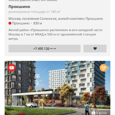
Прокшино
реализуемые площади от 180 м²
Москва, поселение Сосенское, жилой комплекс Прокшино
Прокшино
•
830 м
Жилой район «Прокшино» расположен в юго-западной части
Москвы в 7 км от МКАД и 500 м от одноимённой станции
метро.
+7 495 126 •• ••
9 фото