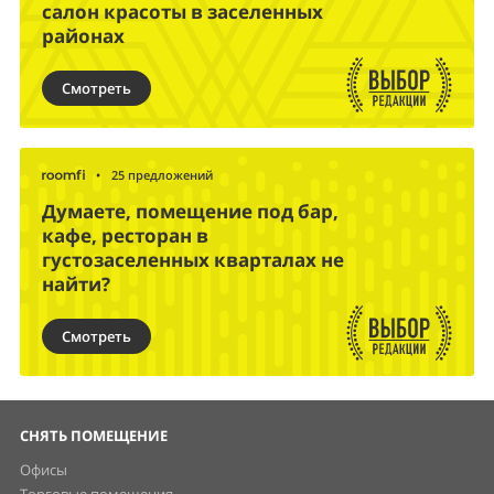
салон красоты в заселенных
районах
Смотреть
•
25 предложений
Думаете, помещение под бар,
кафе, ресторан в
густозаселенных кварталах не
найти?
Смотреть
СНЯТЬ ПОМЕЩЕНИЕ
Офисы