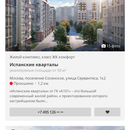
15 фото
Жилой комплекс,
класс ЖК комфорт
Испанские кварталы
реализуемые площади от 50 м²
Москва, поселение Сосенское, улица Сервантеса, 1к2
Прокшино
•
1.2 км
«Испанские кварталы» от ГК «А101» – это большой
современный жилой район, к проектированию которого
застройщиком были...
+7 495 126 •• ••