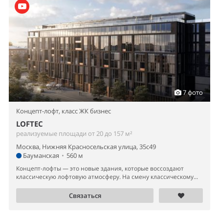
7 фото
Концепт-лофт,
класс ЖК бизнес
LOFTEC
реализуемые площади от 20 до 157 м²
Москва, Нижняя Красносельская улица, 35с49
Бауманская
•
560 м
Концепт-лофты — это новые здания, которые воссоздают
классическую лофтовую атмосферу. На смену классическому...
Связаться