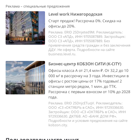
Реклама – специальные предложения
Level work Нижегородская
Старт продаж! Рассрочка 0%. Скидка на
офисы до 20%.
Реклама. ERID 2SDnjeted9M. Рекламодатель:
ООО СЗ «АПД», ИНН 9705087889. Застройщик:
ООО СЗ «АПД», ИНН 9705087889. Без
привлечения средств граждан и без заключения
ДДУ. Не оферта. Подробности на сайте
business.level.ru.
Бизнес-центр КОБЗОН СИТИ (K-CITY)
Офисы класса А от 21,4 млн ₽. От 32,2 до 10
000 м² в рассрочку на 3 года. Инвестиции в
офисы с ростом цены от 17% годовых! 2
станции метро рядом, 1 мин. до ТТК.
Рассрочка с первым взносом от 10% до 2028
года.
Реклама. ERID 2SDnjcETuqV. Рекламодатель:
ООО «СЗ «ОКТЯБРЬ в САО», ИНН 9729336630.
Застройщик: ООО «СЗ «ОКТЯБРЬ в САО», ИНН
9729336630. ДКПБВ. АО «БАНК ДОМ РФ».
Подробности и условия предложения на сайте
kobzon.city.
Пользователи часто ищут...