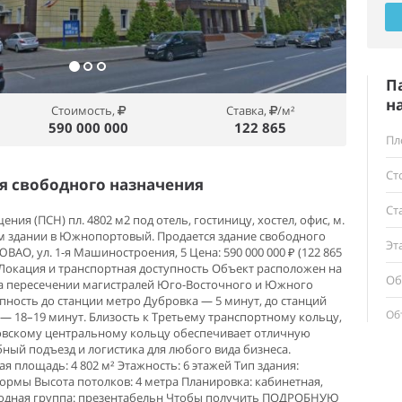
П
н
Стоимость,
Ставка,
/м²
590 000 000
122 865
Пл
Ст
 свободного назначения
Ст
ия (ПСН) пл. 4802 м2 под отель, гостиницу, хостел, офис, м.
м здании в Южнопортовый. Продается здание свободного
Эт
ЮВАО, ул. 1-я Машиностроения, 5 Цена: 590 000 000 ₽ (122 865
Локация и транспортная доступность Объект расположен на
Об
на пересечении магистралей Юго-Восточного и Южного
пность до станции метро Дубровка — 5 минут, до станций
Об
 — 18–19 минут. Близость к Третьему транспортному кольцу,
овскому центральному кольцу обеспечивает отличную
ный подъезд и логистика для любого вида бизнеса.
 площадь: 4 802 м² Этажность: 6 этажей Тип здания:
рмы Высота потолков: 4 метра Планировка: кабинетная,
одная группа: презентабельн Чтобы получить ПОДРОБНУЮ