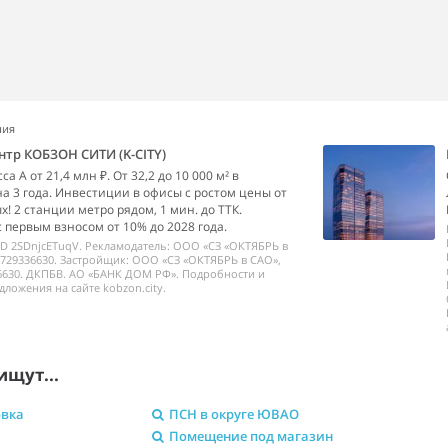
ния
нтр КОБЗОН СИТИ (K-CITY)
а А от 21,4 млн ₽. От 32,2 до 10 000 м² в
на 3 года. Инвестиции в офисы с ростом цены от
х! 2 станции метро рядом, 1 мин. до ТТК.
с первым взносом от 10% до 2028 года.
ID 2SDnjcETuqV. Рекламодатель: ООО «СЗ «ОКТЯБРЬ в
729336630. Застройщик: ООО «СЗ «ОКТЯБРЬ в САО»,
6630. ДКПБВ. АО «БАНК ДОМ РФ». Подробности и
дложения на сайте kobzon.city.
ищут...
овка
ПСН в округе ЮВАО
Помещение под магазин