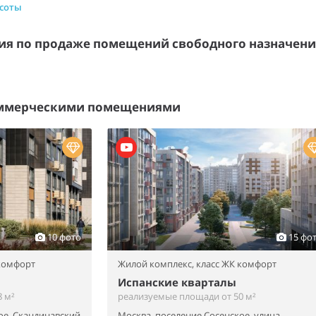
асоты
я по продаже помещений свободного назначен
оммерческими помещениями
10 фото
15 фо
 комфорт
Жилой комплекс,
класс ЖК комфорт
Испанские кварталы
 м²
реализуемые площади от 50 м²
ое, Скандинавский
Москва, поселение Сосенское, улица