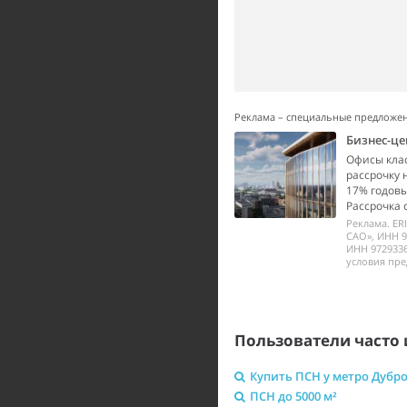
Реклама – специальные предложе
Бизнес-це
Офисы класс
рассрочку 
17% годовы
Рассрочка 
Реклама. ER
САО», ИНН 9
ИНН 972933
условия пре
Пользователи часто 
Купить ПСН у метро Дубр
ПСН до 5000 м²