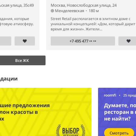
ская улица, 35с49
Москва, Новослободская улица, 24
Менделеевская
•
180 м
здания, которые
Street Retail располагается в элитном доме с
фтовую атмосферу.
уникальной концепцией: «Дом, который дарит
время для жизни». Жители...
+7 495 477 •• ••
Все ЖК
едации
•
25 пре
чшие предложения
Думаете, п
лон красоты в
ресторан в
ах
не найти?
Смотреть