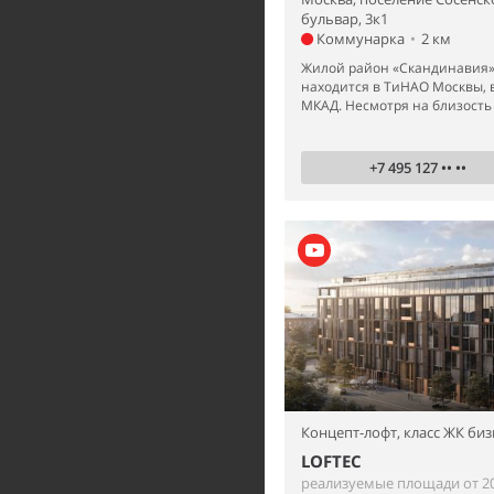
бульвар, 3к1
Коммунарка
•
2 км
Жилой район «Скандинавия» 
находится в ТиНАО Москвы, вс
МКАД. Несмотря на близость к
+7 495 127 •• ••
Концепт-лофт,
класс ЖК биз
LOFTEC
реализуемые площади от 20