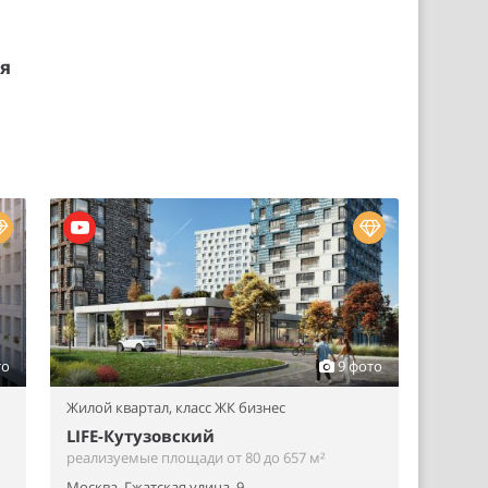
ия
то
9 фото
Жилой квартал,
класс ЖК бизнес
LIFE-Кутузовский
реализуемые площади от 80 до 657 м²
Москва, Гжатская улица, 9