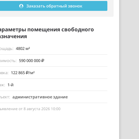
Заказать обратный звонок
араметры помещения свободного
азначения
ощадь
4802 м²
оимость
590 000 000
авка
122 865
/м²
аж
1-й
ъект
административное здание
ъявление от 8 августа 2026 10:00