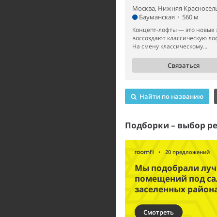
Москва, Нижняя Красносель
Бауманская
•
560 м
Концепт-лофты — это новые 
воссоздают классическую ло
На смену классическому...
Связаться
Найти по названию
Подборки – выбор р
•
20 предложений
Мы подобрали лу
помещений под са
заселенных район
Смотреть