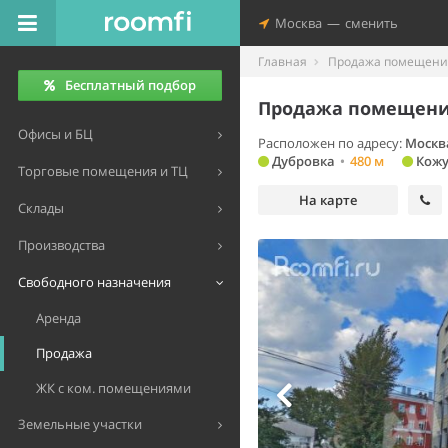
Москва
—
сменить
Главная
Продажа помещений
Бесплатный подбор
Продажа помещения
Офисы и БЦ
Расположен по адресу:
Москв
Дубровка
•
480 м
Кожу
Торговые помещения и ТЦ
На карте
Склады
Производства
Свободного назначения
Аренда
Продажа
ЖК с ком. помещениями
Земельные участки