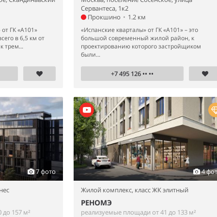
Сервантеса, 1к2
Прокшино
•
1.2 км
от ГК «А101»
«Испанские кварталы» от ГК «А101» – это
его в 6,5 км от
большой современный жилой район, к
 трем...
проектированию которого застройщиком
были...
+7 495 126 •• ••
7 фото
4 фо
нес
Жилой комплекс,
класс ЖК элитный
РЕНОМЭ
 до 157 м²
реализуемые площади от 41 до 133 м²