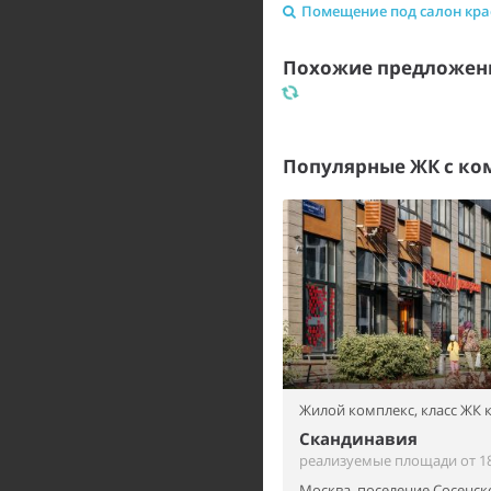
Помещение под салон кр
Похожие предложени
Популярные ЖК с к
Жилой комплекс,
класс ЖК
Скандинавия
реализуемые площади от 18
Москва, поселение Сосенск