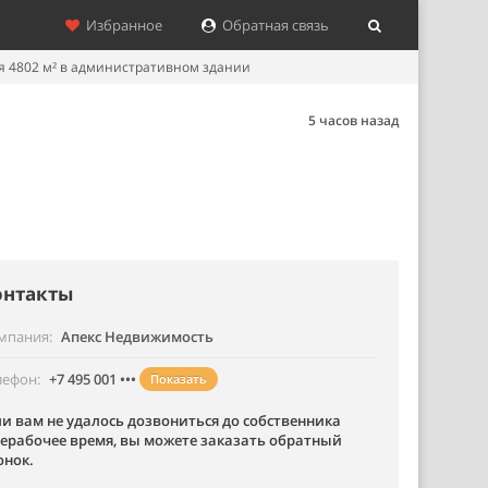
Избранное
Обратная связь
 4802 м² в административном здании
5 часов назад
онтакты
мпания
Апекс Недвижимость
лефон
+7 495 001 •••
Показать
ли вам не удалось дозвониться до собственника
нерабочее время, вы можете заказать обратный
онок.