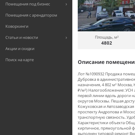
Помещения под бизнес
Помещения с арендатором
Коворкинги
Площадь, м²
Статьи и новости
4802
Акции и скидки
Поиск на карте
Описание помещения
Лот №1090932 Продажа помещен
Дубровка в административно
назначения, 4 802 м² Москва, 
₽/м²) Налогообложение: УСН 
первой линии вдоль дороги 
округов Москвы. Пешая досту
Кожуховская и Автозаводская
проспекту Андропова и Моск
транспортную связность. Удоб
Характеристики объекта Общая
кирпичное, прямоугольной фо
выполнен типовой ремонт Вх