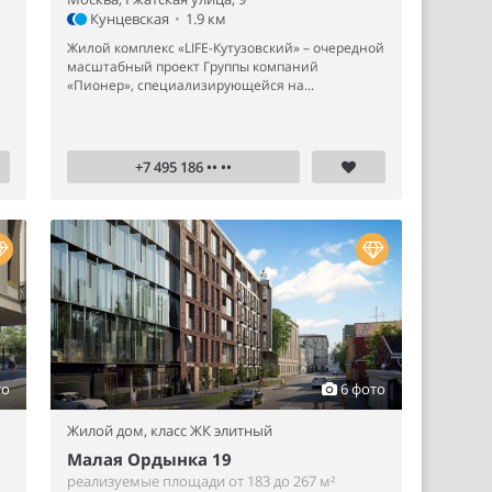
Кунцевская
•
1.9 км
Жилой комплекс «LIFE-Кутузовский» – очередной
масштабный проект Группы компаний
«Пионер», специализирующейся на...
+7 495 186 •• ••
то
6 фото
Жилой дом,
класс ЖК элитный
Малая Ордынка 19
реализуемые площади от 183 до 267 м²