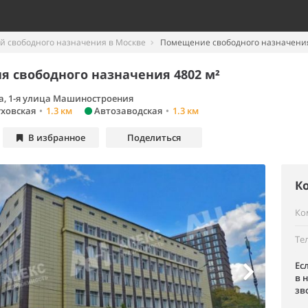
 свободного назначения в Москве
Помещение свободного назначения
 свободного назначения 4802 м²
а, 1-я улица Машиностроения
ховская
•
1.3 км
Автозаводская
•
1.3 км
В избранное
Поделиться
К
Ко
Те
Ес
в 
зв