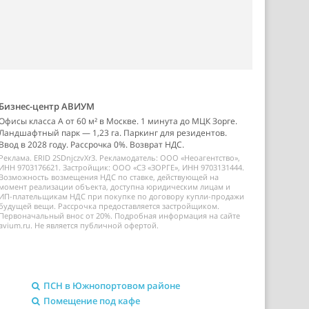
Бизнес-центр АВИУМ
Офисы класса А от 60 м² в Москве. 1 минута до МЦК Зорге.
Ландшафтный парк — 1,23 га. Паркинг для резидентов.
Ввод в 2028 году. Рассрочка 0%. Возврат НДС.
Реклама. ERID 2SDnjczvXr3. Рекламодатель: ООО «Неоагентство»,
ИНН 9703176621. Застройщик: ООО «СЗ «ЗОРГЕ», ИНН 9703131444.
Возможность возмещения НДС по ставке, действующей на
момент реализации объекта, доступна юридическим лицам и
ИП-плательщикам НДС при покупке по договору купли-продажи
будущей вещи. Рассрочка предоставляется застройщиком.
Первоначальный внос от 20%. Подробная информация на сайте
avium.ru. Не является публичной офертой.
ПСН в Южнопортовом районе
Помещение под кафе