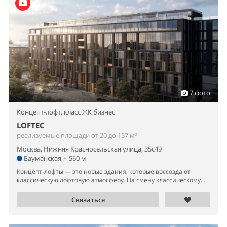
7 фото
Концепт-лофт,
класс ЖК бизнес
LOFTEC
реализуемые площади от 20 до 157 м²
Москва, Нижняя Красносельская улица, 35с49
Бауманская
•
560 м
Концепт-лофты — это новые здания, которые воссоздают
классическую лофтовую атмосферу. На смену классическому...
Связаться