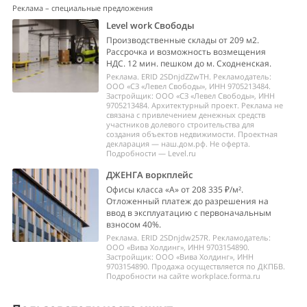
Реклама – специальные предложения
Level work Свободы
Производственные склады от 209 м2.
Рассрочка и возможность возмещения
НДС. 12 мин. пешком до м. Сходненская.
Реклама. ERID 2SDnjdZZwTH. Рекламодатель:
ООО «СЗ «Левел Свободы», ИНН 9705213484.
Застройщик: ООО «СЗ «Левел Свободы», ИНН
9705213484. Архитектурный проект. Реклама не
связана с привлечением денежных средств
участников долевого строительства для
создания объектов недвижимости. Проектная
декларация — наш.дом.рф. Не оферта.
Подробности — Level.ru
ДЖЕНГА воркплейс
Офисы класса «А» от 208 335 ₽/м².
Отложенный платеж до разрешения на
ввод в эксплуатацию с первоначальным
взносом 40%.
Реклама. ERID 2SDnjdw257R. Рекламодатель:
ООО «Вива Холдинг», ИНН 9703154890.
Застройщик: ООО «Вива Холдинг», ИНН
9703154890. Продажа осуществляется по ДКПБВ.
Подробности на сайте workplace.forma.ru