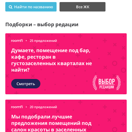
Найти по названию
Все ЖК
Подборки – выбор редации
•
25 предложений
Думаете, помещение под бар,
кафе, ресторан в
густозаселенных кварталах не
найти?
Смотреть
•
20 предложений
Мы подобрали лучшие
предложения помещений под
салон красоты в заселенных