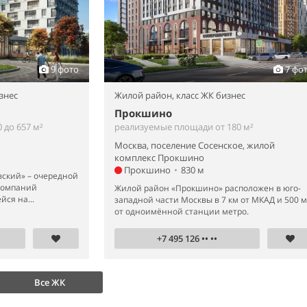
9 фото
7 фо
знес
Жилой район,
класс ЖК бизнес
Прокшино
 до 657 м²
реализуемые площади от 180 м²
Москва, поселение Сосенское, жилой
комплекс Прокшино
Прокшино
•
830 м
вский» – очередной
компаний
Жилой район «Прокшино» расположен в юго-
ся на...
западной части Москвы в 7 км от МКАД и 500 м
от одноимённой станции метро.
+7 495 126 •• ••
Все ЖК