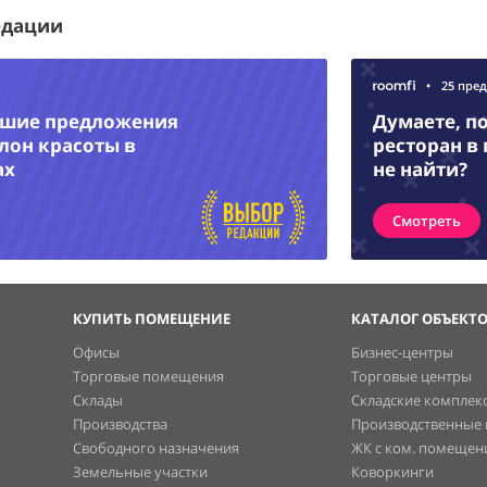
едации
•
25 пре
чшие предложения
Думаете, п
лон красоты в
ресторан в
ах
не найти?
Смотреть
КУПИТЬ ПОМЕЩЕНИЕ
КАТАЛОГ ОБЪЕКТ
Офисы
Бизнес-центры
Торговые помещения
Торговые центры
Склады
Складские комплек
Производства
Производственные
Свободного назначения
ЖК с ком. помеще
Земельные участки
Коворкинги