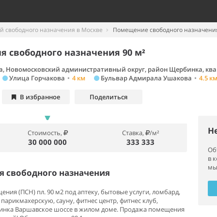
 свободного назначения в Москве
Помещение свободного назначения
 свободного назначения 90 м²
а, Новомосковский административный округ, район Щербинка, ква
Улица Горчакова
•
4 км
Бульвар Адмирала Ушакова
•
4.5 к
В избранное
Поделиться
Н
Стоимость,
Ставка,
/м²
30 000 000
333 333
Об
в 
мы
 свободного назначения
ия (ПСН) пл. 90 м2 под аптеку, бытовые услуги, ломбард,
 парикмахерскую, сауну, фитнес центр, фитнес клуб,
рбинка Варшавское шоссе в жилом доме. Продажа помещения