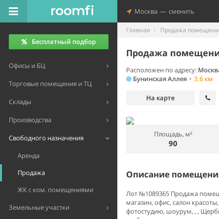
Москва
—
сменить
Главная
Продажа помещений
Бесплатный подбор
Продажа помещения
Офисы и БЦ
Расположен по адресу:
Москв
Бунинская Аллея
•
3.6 км
Торговые помещения и ТЦ
На карте
Склады
Производства
Площадь, м²
Свободного назначения
90
Аренда
Продажа
Описание помещения
ЖК с ком. помещениями
Лот №1089365 Продажа помещен
магазин, офис, салон красоты,
Земельные участки
фотостудию, шоурум, , , Ще