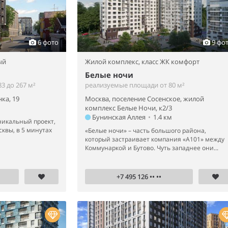
6 фото
9 фо
ый
Жилой комплекс,
класс ЖК комфорт
Белые ночи
3 до 267 м²
реализуемые площади от 80 м²
ка, 19
Москва, поселение Сосенское, жилой
комплекс Белые Ночи, к2/3
Бунинская Аллея
•
1.4 км
никальный проект,
квы, в 5 минутах
«Белые ночи» – часть большого района,
который застраивает компания «А101» между
Коммунаркой и Бутово. Чуть западнее они...
+7 495 126 •• ••