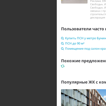
Реклама. ER
Свободы», И
Свободы», И
связана с п
строительст
декларация 
Пользователи часто 
Купить ПСН у метро Бунин
ПСН до 90 м²
Помещение под салон кр
Похожие предложени
Популярные ЖК с к