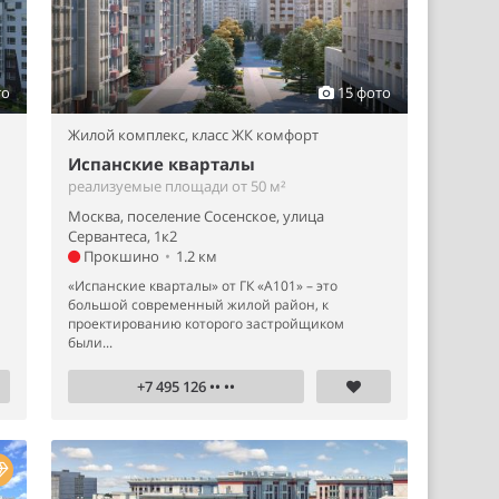
то
15 фото
Жилой комплекс,
класс ЖК комфорт
Испанские кварталы
реализуемые площади от 50 м²
Москва, поселение Сосенское, улица
Сервантеса, 1к2
Прокшино
•
1.2 км
«Испанские кварталы» от ГК «А101» – это
большой современный жилой район, к
проектированию которого застройщиком
были...
+7 495 126 •• ••