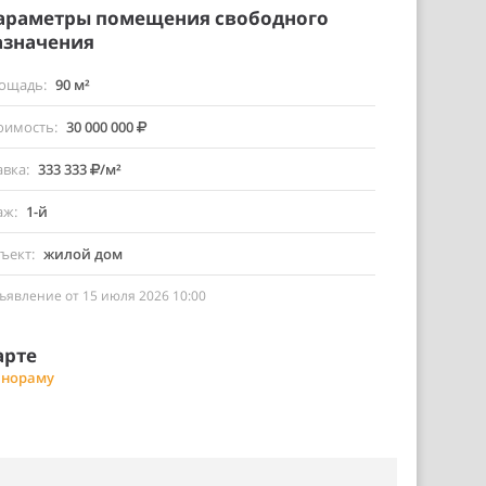
араметры помещения свободного
азначения
ощадь
90 м²
оимость
30 000 000
авка
333 333
/м²
аж
1-й
ъект
жилой дом
ъявление от 15 июля 2026 10:00
арте
анораму