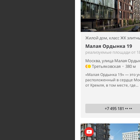
Жилой дом,
класс ЖК элитн
Малая Ордынка 19
реализуемые площади от 18
Москва, улица Малая Ордын
Третьяковская
•
380 м
«Малая Ордынка 19» — это у
расположенный в сердце Мос
от Кремля, в том месте, где...
+7 495 181 •• ••