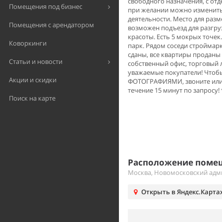
свободного назначения, с отд
Помещения под бизнес
при желании можно изменить
деятельности. Место для разм
Помещения с арендатором
возможен подъезд для разгруз
красоты. Есть 5 мокрых точе
Коворкинги
парк. Рядом соседи строймар
сданы, все квартиры проданы
Статьи и новости
собственный офис, торговый 
уважаемые покупатели! Чт
Акции и скидки
ФОТОГРАФИЯМИ, звоните или о
течение 15 минут по запросу!
Поиск на карте
Расположение помещ
Москва, Новомосковский адми
Открыть в Яндекс.Карта