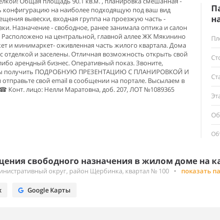
елкой! Общая площадь 90.1 кв.м. , планировка смешанная -
П
 конфигурацию на наиболее подходящую под ваш вид
н
ещения вывески, входная группа на проезжую часть -
ки. Назначение - свободное, ранее занимала оптика и салон
к. Расположено на центральной, главной аллее ЖК Мякинино
Пл
кет и минимаркет- оживленная часть жилого квартала. Дома
 с отделкой и заселены. Отличная возможность открыть свой
Ст
либо арендный бизнес. Оперативный показ. Звоните,
обы получить ПОДРОБНУЮ ПРЕЗЕНТАЦИЮ С ПЛАНИРОВКОЙ И
Ст
тправьте свой email в сообщении на портале. Высылаем в
 ☎ Конт. лицо: Нелли Маратовна, доб. 207, ЛОТ №1089365
Эт
Об
Об
ения свободного назначения в жилом доме на к
нистративный округ, район Щербинка, квартал № 100
•
показать п
х
Google Карты