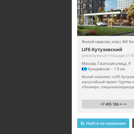
Жилой квартал,
класс ЖК би
LIFE-Кутузовский
реализуемые площади от 80
Москва, Гжатская улица, 9
Кунцевская
•
1.9 км
Жилой комплекс «LIFE-Кутузо
масштабный проект Группы 
«Пионер», специализирующей
+7 495 186 •• ••
Найти по названию