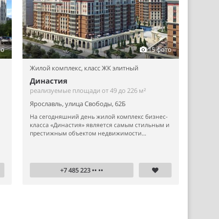
то
15 фото
Жилой комплекс,
класс ЖК элитный
Династия
реализуемые площади от 49 до 226 м²
Ярославль, улица Свободы, 62Б
На сегодняшний день жилой комплекс бизнес-
класса «Династия» является самым стильным и
престижным объектом недвижимости...
+7 485 223 •• ••