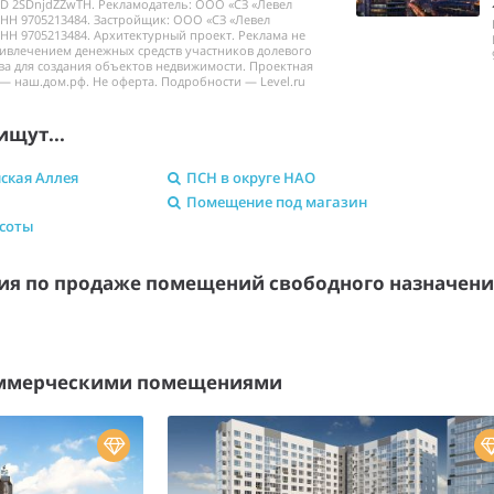
ID 2SDnjdZZwTH. Рекламодатель: ООО «СЗ «Левел
НН 9705213484. Застройщик: ООО «СЗ «Левел
НН 9705213484. Архитектурный проект. Реклама не
ривлечением денежных средств участников долевого
ва для создания объектов недвижимости. Проектная
— наш.дом.рф. Не оферта. Подробности — Level.ru
ищут...
ская Аллея
ПСН в округе НАО
Помещение под магазин
асоты
я по продаже помещений свободного назначен
оммерческими помещениями