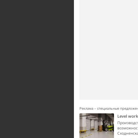
Реклама – специальные предложе
Level wor
Производст
возможност
Сходненска