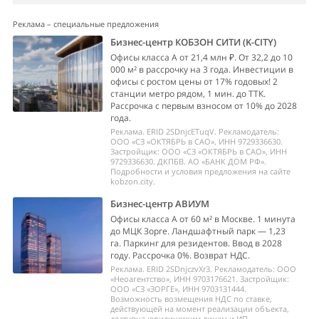
Реклама – специальные предложения
Бизнес-центр КОБЗОН СИТИ (K-CITY)
Офисы класса А от 21,4 млн ₽. От 32,2 до 10
000 м² в рассрочку на 3 года. Инвестиции в
офисы с ростом цены от 17% годовых! 2
станции метро рядом, 1 мин. до ТТК.
Рассрочка с первым взносом от 10% до 2028
года.
Реклама. ERID 2SDnjcETuqV. Рекламодатель:
ООО «СЗ «ОКТЯБРЬ в САО», ИНН 9729336630.
Застройщик: ООО «СЗ «ОКТЯБРЬ в САО», ИНН
9729336630. ДКПБВ. АО «БАНК ДОМ РФ».
Подробности и условия предложения на сайте
kobzon.city.
Бизнес-центр АВИУМ
Офисы класса А от 60 м² в Москве. 1 минута
до МЦК Зорге. Ландшафтный парк — 1,23
га. Паркинг для резидентов. Ввод в 2028
году. Рассрочка 0%. Возврат НДС.
Реклама. ERID 2SDnjczvXr3. Рекламодатель: ООО
«Неоагентство», ИНН 9703176621. Застройщик:
ООО «СЗ «ЗОРГЕ», ИНН 9703131444.
Возможность возмещения НДС по ставке,
действующей на момент реализации объекта,
доступна юридическим лицам и ИП-