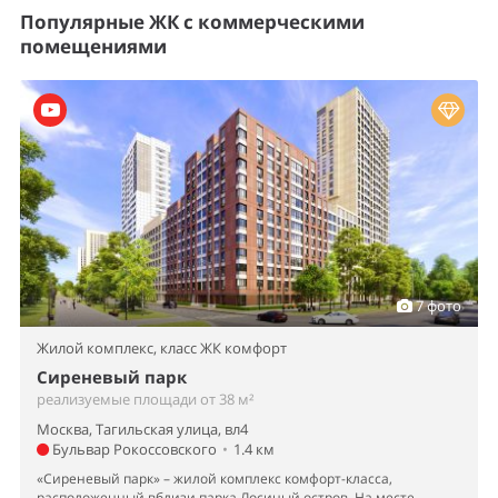
Популярные ЖК с коммерческими
помещениями
7 фото
Жилой комплекс,
класс ЖК комфорт
Сиреневый парк
реализуемые площади от 38 м²
Москва, Тагильская улица, вл4
Бульвар Рокоссовского
•
1.4 км
«Сиреневый парк» – жилой комплекс комфорт-класса,
расположенный вблизи парка Лосиный остров. На месте