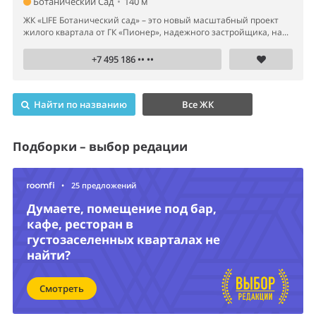
Ботанический Сад
•
140 м
ЖК «LIFE Ботанический сад» – это новый масштабный проект
жилого квартала от ГК «Пионер», надежного застройщика, на...
+7 495 186 •• ••
Найти по названию
Все ЖК
Подборки – выбор редации
•
25 предложений
Думаете, помещение под бар,
кафе, ресторан в
густозаселенных кварталах не
найти?
Смотреть