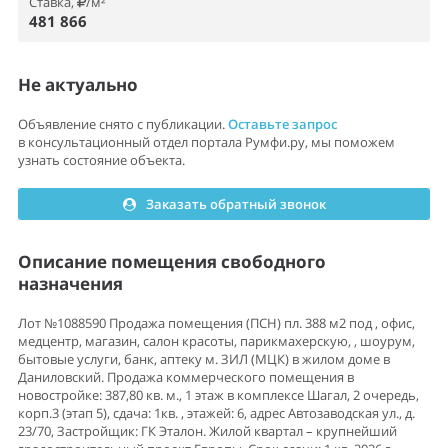
Ставка,
/м²
481 866
Не актуально
Объявление снято с публикации.
Оставьте запрос
в консультационный отдел портала Румфи.ру, мы поможем
узнать состояние объекта.
Заказать обратный звонок
Описание помещения свободного
назначения
Лот №1088590 Продажа помещения (ПСН) пл. 388 м2 под , офис,
медцентр, магазин, салон красоты, парикмахерскую, , шоурум,
бытовые услуги, банк, аптеку м. ЗИЛ (МЦК) в жилом доме в
Даниловский. Продажа коммерческого помещения в
новостройке: 387,80 кв. м., 1 этаж в комплексе Шагал, 2 очередь,
корп.3 (этап 5), сдача: 1кв. , этажей: 6, адрес Автозаводская ул., д.
23/70, Застройщик: ГК Эталон. Жилой квартал – крупнейший