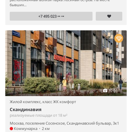
бывших...
+7 495 023 •• ••
10 фото
Жилой комплекс,
класс ЖК комфорт
Скандинавия
реализуемые площади от 18 м²
Москва, поселение Сосенское, Скандинавский бульвар, 3к1
Коммунарка
•
2 км