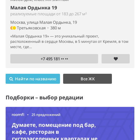
Малая Ордынка 19
реализуемые площади от 183 до 267 м²
Москва, улица Малая Ордынка, 19
Третьяковская
•
380 м
«Малая Ордынка 19» — это уникальный проект,
расположенный в сердце Москвы, в 5 минутах от Кремля, в том
месте, где...
+7 495 181 •• ••
Найти по названию
Все ЖК
Подборки – выбор редации
•
25 предложений
Думаете, помещение под бар,
кафе, ресторан в
густозаселенных кварталах не