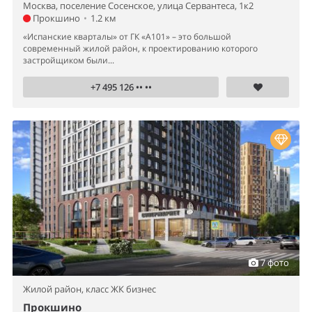
Москва, поселение Сосенское, улица Сервантеса, 1к2
Прокшино
•
1.2 км
«Испанские кварталы» от ГК «А101» – это большой
современный жилой район, к проектированию которого
застройщиком были...
+7 495 126 •• ••
7 фото
Жилой район,
класс ЖК бизнес
Прокшино