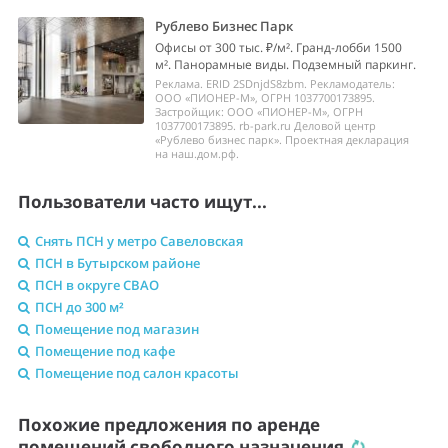
Рублево Бизнес Парк
Офисы от 300 тыс. ₽/м². Гранд-лобби 1500
м². Панорамные виды. Подземный паркинг.
Реклама. ERID 2SDnjdS8zbm. Рекламодатель:
ООО «ПИОНЕР-М», ОГРН 1037700173895.
Застройщик: ООО «ПИОНЕР-М», ОГРН
1037700173895. rb-park.ru Деловой центр
«Рублево бизнес парк». Проектная декларация
на наш.дом.рф.
Пользователи часто ищут...
Снять ПСН у метро Савеловская
ПСН в Бутырском районе
ПСН в округе СВАО
ПСН до 300 м²
Помещение под магазин
Помещение под кафе
Помещение под салон красоты
Похожие предложения по аренде
помещений свободного назначения