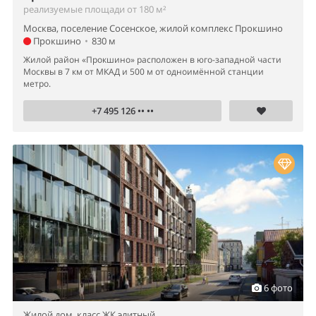
реализуемые площади от 180 м²
Москва, поселение Сосенское, жилой комплекс Прокшино
Прокшино
•
830 м
Жилой район «Прокшино» расположен в юго-западной части
Москвы в 7 км от МКАД и 500 м от одноимённой станции
метро.
+7 495 126 •• ••
6 фото
Жилой дом,
класс ЖК элитный