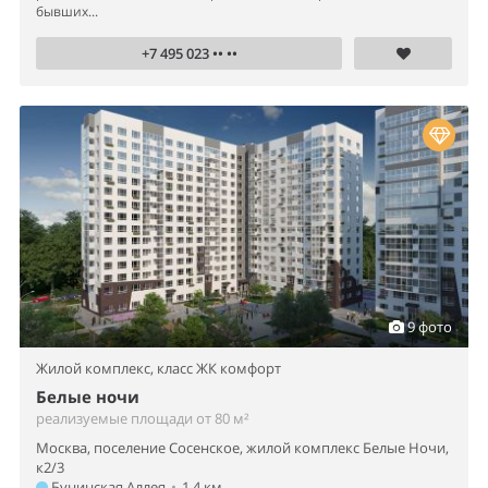
бывших...
+7 495 023 •• ••
9 фото
Жилой комплекс,
класс ЖК комфорт
Белые ночи
реализуемые площади от 80 м²
Москва, поселение Сосенское, жилой комплекс Белые Ночи,
к2/3
Бунинская Аллея
•
1.4 км