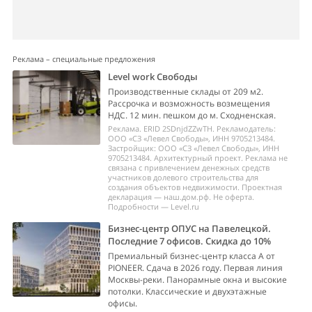
Реклама – специальные предложения
Level work Свободы
Производственные склады от 209 м2.
Рассрочка и возможность возмещения
НДС. 12 мин. пешком до м. Сходненская.
Реклама. ERID 2SDnjdZZwTH. Рекламодатель:
ООО «СЗ «Левел Свободы», ИНН 9705213484.
Застройщик: ООО «СЗ «Левел Свободы», ИНН
9705213484. Архитектурный проект. Реклама не
связана с привлечением денежных средств
участников долевого строительства для
создания объектов недвижимости. Проектная
декларация — наш.дом.рф. Не оферта.
Подробности — Level.ru
Бизнес-центр ОПУС на Павелецкой.
Последние 7 офисов. Скидка до 10%
Премиальный бизнес-центр класса А от
PIONEER. Сдача в 2026 году. Первая линия
Москвы-реки. Панорамные окна и высокие
потолки. Классические и двухэтажные
офисы.