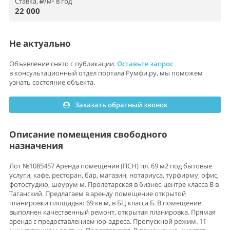
Ставка,
/м² в год
22 000
Не актуально
Объявление снято с публикации.
Оставьте запрос
в консультационный отдел портала Румфи.ру, мы поможем
узнать состояние объекта.
Заказать обратный звонок
Описание помещения свободного
назначения
Лот №1085457 Аренда помещения (ПСН) пл. 69 м2 под бытовые
услуги, кафе, ресторан, бар, магазин, нотариуса, турфирму, офис,
фотостудию, шоурум м. Пролетарская в бизнес-центре класса В в
Таганский. Предлагаем в аренду помещение открытой
планировки площадью 69 кв.м, в БЦ класса Б. В помещение
выполнен качественный ремонт, открытая планировка. Прямая
аренда с предоставлением юр-адреса. Пропускной режим. 11