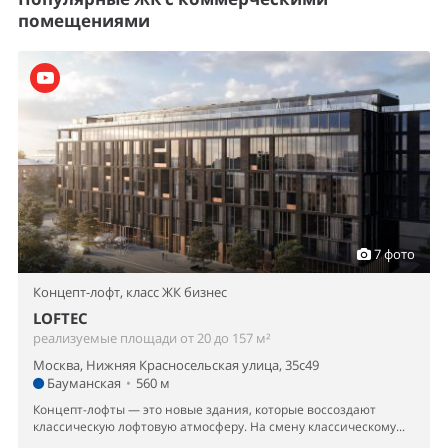
помещениями
7 фото
Концепт-лофт,
класс ЖК бизнес
LOFTEC
реализуемые площади от 20 до 157 м²
Москва, Нижняя Красносельская улица, 35с49
Бауманская
•
560 м
Концепт-лофты — это новые здания, которые воссоздают
классическую лофтовую атмосферу. На смену классическому...