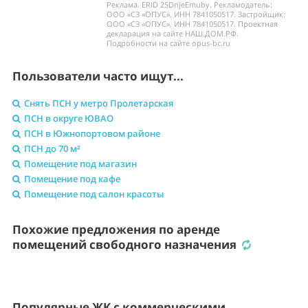
Реклама. ERID 2SDnjeEmuby. Рекламодатель:
ООО «СЗ «ОПУС», ИНН 7841050517. Застройщик:
ООО «СЗ «ОПУС», ИНН 7841050517. Проектная
декларация на сайте НАШ.ДОМ.РФ.
Подробности на сайте opus-bc.ru
Пользователи часто ищут...
Снять ПСН у метро Пролетарская
ПСН в округе ЮВАО
ПСН в Южнопортовом районе
ПСН до 70 м²
Помещение под магазин
Помещение под кафе
Помещение под салон красоты
Похожие предложения по аренде
помещений свободного назначения
Популярные ЖК с коммерческими